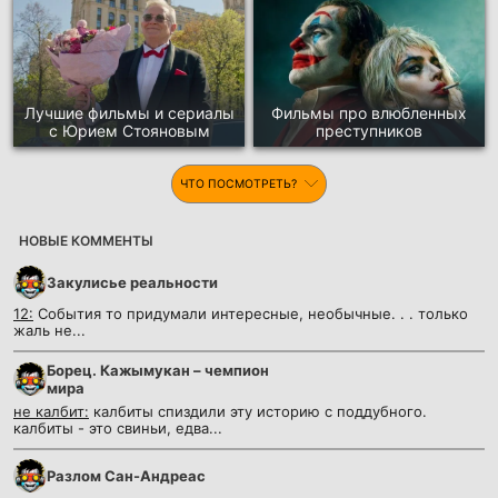
Лучшие фильмы и сериалы
Фильмы про влюбленных
с Юрием Стояновым
преступников
ЧТО ПОСМОТРЕТЬ?
НОВЫЕ КОММЕНТЫ
Закулисье реальности
12:
События то придумали интересные, необычные. . . только
жаль не...
Борец. Кажымукан – чемпион
мира
не калбит:
калбиты спиздили эту историю с поддубного.
калбиты - это свиньи, едва...
Разлом Сан-Андреас