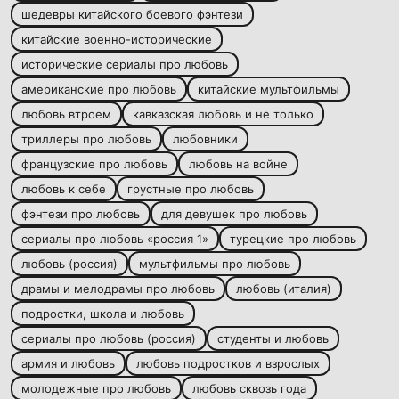
шедевры китайского боевого фэнтези
китайские военно-исторические
исторические сериалы про любовь
американские про любовь
китайские мультфильмы
любовь втроем
кавказская любовь и не только
триллеры про любовь
любовники
французские про любовь
любовь на войне
любовь к себе
грустные про любовь
фэнтези про любовь
для девушек про любовь
сериалы про любовь «россия 1»
турецкие про любовь
любовь (россия)
мультфильмы про любовь
драмы и мелодрамы про любовь
любовь (италия)
подростки, школа и любовь
сериалы про любовь (россия)
студенты и любовь
армия и любовь
любовь подростков и взрослых
молодежные про любовь
любовь сквозь года