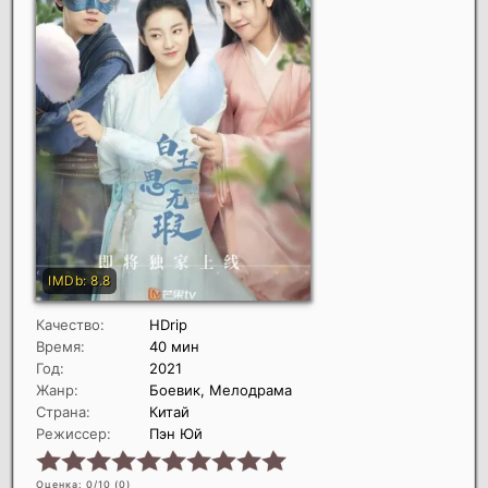
Качество:
HDrip
Время:
40 мин
Год:
2021
Жанр:
Боевик, Мелодрама
Страна:
Китай
Режиссер:
Пэн Юй
Оценка: 0/10 (
0
)