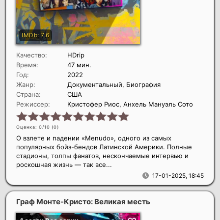
Качество:
HDrip
Время:
47 мин.
Год:
2022
Жанр:
Документальный, Биография
Страна:
США
Режиссер:
Кристофер Риос, Анхель Мануэль Сото
Оценка: 0/10 (
0
)
О взлете и падении «Menudo», одного из самых
популярных бойз-бендов Латинской Америки. Полные
стадионы, толпы фанатов, нескончаемые интервью и
роскошная жизнь — так все...
17-01-2025, 18:45
Граф Монте-Кристо: Великая месть