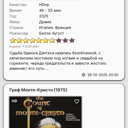
Качество:
HDrip
Время:
49 – 55 мин
Год:
2025
Жанр:
Драма
Страна:
Италия, Франция
Режиссер:
Билле Аугуст
Оценка: 7.3/10 (
66
)
Судьба Эдмона Дантеса казалась безоблачной, с
капитанским мостиком под ногами и свадьбой на
горизонте, череда предательств и зависти жестоко
изменяет его путь....
28-10-2025, 00:50
Граф Монте-Кристо
(1975)