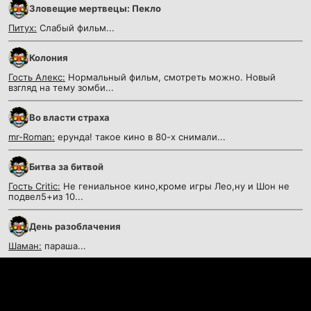
Зловещие мертвецы: Пекло
Питух:
Слабый фильм...
Колония
Гость Алекс:
Нормальный фильм, смотреть можно. Новый
взгляд на тему зомби...
Во власти страха
mr-Roman:
ерунда! такое кино в 80-х снимали...
Битва за битвой
Гость Critic:
Не гениальное кино,кроме игры Лео,ну и Шон не
подвел5+из 10...
День разоблачения
Шаман:
параша...