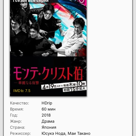
Качество:
HDrip
Время:
60 мин
Год:
2018
Жанр:
Драма
Страна:
Япония
Режиссер:
Юсукэ Нода, Маи Такано