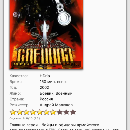
Качество:
HDrip
Время:
150 мин. всего
Год:
2002
Жанр:
Боевик, Военный
Страна:
Россия
Режиссер:
Андрей Малюков
Оценка: 6.6/10 (
25
)
Главные герои - бойцы и офицеры армейского
спецподразделения ГРУ. Спецназ военной разведки - это