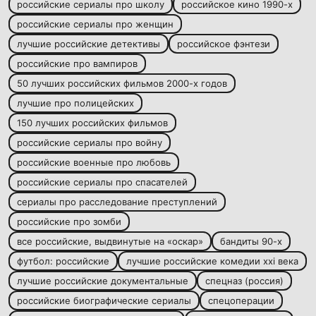
российские сериалы про школу
российское кино 1990-х
российские сериалы про женщин
лучшие российские детективы
российское фэнтези
российские про вампиров
50 лучших российских фильмов 2000-х годов
лучшие про полицейских
150 лучших российских фильмов
российские сериалы про войну
российские военные про любовь
российские сериалы про спасателей
сериалы про расследование преступлений
российские про зомби
все российские, выдвинутые на «оскар»
бандиты 90-х
футбол: российские
лучшие российские комедии xxi века
лучшие российские документальные
спецназ (россия)
российские биографические сериалы
спецоперации