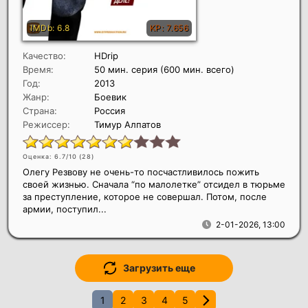
Качество:
HDrip
Время:
50 мин. серия (600 мин. всего)
Год:
2013
Жанр:
Боевик
Страна:
Россия
Режиссер:
Тимур Алпатов
Оценка: 6.7/10 (
28
)
Олегу Резвову не очень-то посчастливилось пожить
своей жизнью. Сначала “по малолетке” отсидел в тюрьме
за преступление, которое не совершал. Потом, после
армии, поступил...
2-01-2026, 13:00
Загрузить еще
1
2
3
4
5