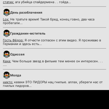
статик:
ага убийца спайдермена . . гойда...
День разоблачения
Lox:
Не тратьте время! Такой бред, конец говно, два часа
пробегали...
Гражданин-мститель
Гость Фёдор:
Я отчасти согласен с этим видео. Я проживаю в
Германии и здесь есть...
Одиссея
Каха:
Чем больше звезд в фильме тем менее он интересен. . .
....
Молда
никто:
казахи ЭТО ПИДОРЫ нац гнилые. аллах, убереги нас от
гнилых пидоров...