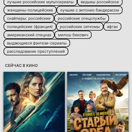
лучшие российские мультсериалы
ведьмы российское
женщины-полицейские
лучшие с антонио бандерасом
снайперы: российские
российские спецслужбы
полицейские (франция)
российские ситкомы
афган
американский спецназ
милош бикович
выдающиеся фэнтези-сериалы
расследование преступлений
СЕЙЧАС В КИНО