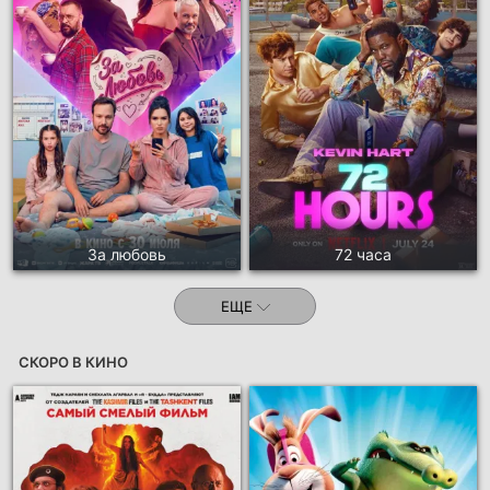
За любовь
72 часа
ЕЩЕ
СКОРО В КИНО