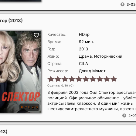
3-02
тор
(2013)
Качество:
HDrip
Время:
92 мин.
Год:
2013
Жанр:
Драма, Исторический
Страна:
США
Режиссер:
Дэвид Мэмет
Оценка: 0/10 (
0
)
3 февраля 2003 года Фил Спектор арестова
полицией. Официальное обвинение - убийс
актрисы Ланы Кларксон. В один миг жизнь
шестидесятитрехлетнего мужчины, известно
2-01
013)