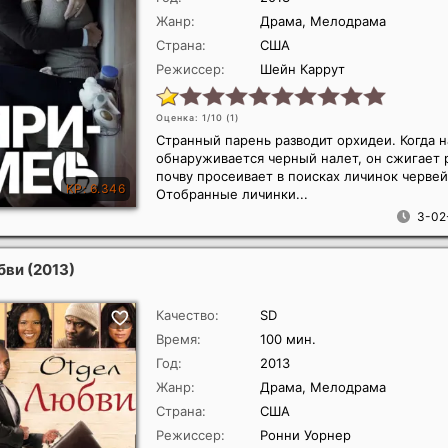
Жанр:
Драма, Мелодрама
Страна:
США
Режиссер:
Шейн Каррут
Оценка: 1/10 (
1
)
Странный парень разводит орхидеи. Когда н
обнаруживается черный налет, он сжигает р
почву просеивает в поисках личинок червей
Отобранные личинки...
3-02
бви
(2013)
Качество:
SD
Время:
100 мин.
Год:
2013
Жанр:
Драма, Мелодрама
Страна:
США
Режиссер:
Ронни Уорнер