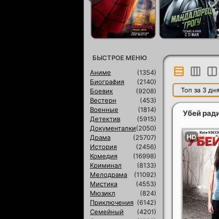
БЫСТРОЕ МЕНЮ
Аниме
(1354)
Биография
(2140)
Топ за 3 дн
Боевик
(9208)
Вестерн
(453)
Военные
(1814)
Убей рад
Детектив
(5915)
Документалки
(2050)
Драма
(25707)
История
(2456)
Комедия
(16998)
Криминал
(8133)
Мелодрама
(11092)
Мистика
(4553)
Мюзикл
(824)
Приключения
(6142)
Семейный
(4201)