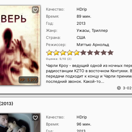
Качество:
HDrip
Время:
89 мин.
Год:
2013
Жанр:
Ужасы, Триллер
Страна:
США
Режиссер:
Мэттью Арнольд
Оценка: 5/10 (
2
)
Чарли Кроу - ведущий одной из ночных пер
радиостанции KZTO в восточном Кентукки. 
передачи подходит к концу и Чарли приним
последний звонок. Какой-то...
3-02
(2013)
Качество:
HDrip
Время:
96 мин.
Год:
2013