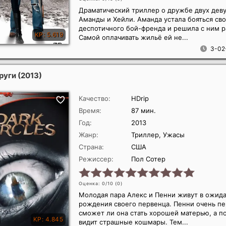
Драматический триллер о дружбе двух дев
Аманды и Хейли. Аманда устала бояться св
деспотичного бой-френда и решила с ним р
Самой оплачивать жильё ей не...
3-02
руги
(2013)
Качество:
HDrip
Время:
87 мин.
Год:
2013
Жанр:
Триллер, Ужасы
Страна:
США
Режиссер:
Пол Сотер
Оценка: 0/10 (
0
)
Молодая пара Алекс и Пенни живут в ожид
рождения своего первенца. Пенни очень п
сможет ли она стать хорошей матерью, а п
видит страшные кошмары. Тем...