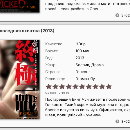
преданию, ведьма выжила и мстит потрев
покой - если разбить в Опен...
3-02
Последняя схватка
(2013)
Качество:
HDrip
Время:
100 мин.
Год:
2013
Жанр:
Боевик, Драма
Страна:
Гонконг
Режиссер:
Герман Яу
Оценка: 0/10 (
0
)
Постаревший Винг Чун живет в послевоенн
Гонконге. Тихий скромный мужчина в годах
боевое искусство винь-чун. Официантка, ох
швея, полицейский - ученики...
3-02