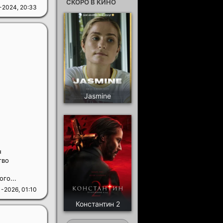
СКОРО В КИНО
-2024, 20:33
Jasmine
н
тво
го...
-2026, 01:10
Константин 2