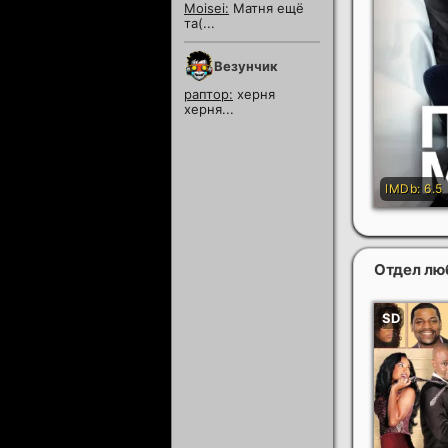
Moisei:
Матня ещё
та(...
Везунчик
раптор:
херня
херня...
Отдел лю