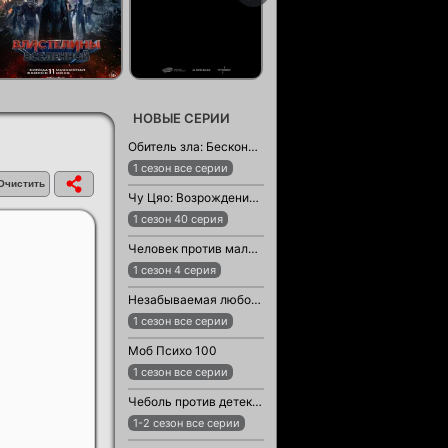
НОВЫЕ СЕРИИ
Обитель зла: Бесконечная тьма
1 сезон все серии
Чу Цяо: Возрождение из Ледяного озера
1 сезон 40 серия
Человек против малыша
1 сезон 4 серия
Незабываемая любовь / Возлюбленный незнакомец
1 сезон все серии
Моб Психо 100
1 сезон все серии
Чеболь против детектива
1-2 сезон все серии