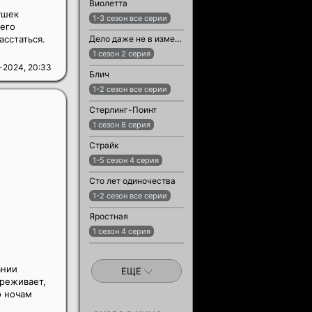
Виолетта
ушек
1-3 сезон все серии
оего
асстаться.
Дело даже не в измене
1 сезон 2 серия
-2024, 20:33
Блич
1-2 сезон все серии
Стерлинг-Поинт
1 сезон 8 серия
Страйк
1-5 сезон 4 серия
Сто лет одиночества
1-2 сезон все серии
Яростная
1 сезон 4 серия
ании
ЕЩЕ
ереживает,
о ночам