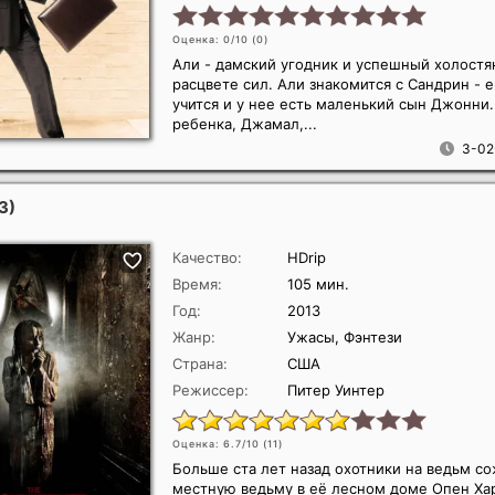
Оценка: 0/10 (
0
)
Али - дамский угодник и успешный холостя
расцвете сил. Али знакомится с Сандрин - е
учится и у нее есть маленький сын Джонни.
ребенка, Джамал,...
3-02
3)
Качество:
HDrip
Время:
105 мин.
Год:
2013
Жанр:
Ужасы, Фэнтези
Страна:
США
Режиссер:
Питер Уинтер
Оценка: 6.7/10 (
11
)
Больше ста лет назад охотники на ведьм с
местную ведьму в её лесном доме Опен Хар