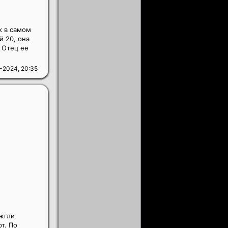
к в самом
й 20, она
 Отец ее
-2024, 20:35
ожгли
т. По