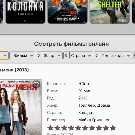
Смотреть фильмы онлайн
я
Фильм
Жанр
Страна
Год выхода
0
0
0
и меня
(2013)
Качество:
HDrip
Время:
91 мин.
Год:
2013
Жанр:
Триллер, Драма
Страна:
Канада
Режиссер:
Майкл Гринспен
Оценка: 0/10 (
0
)