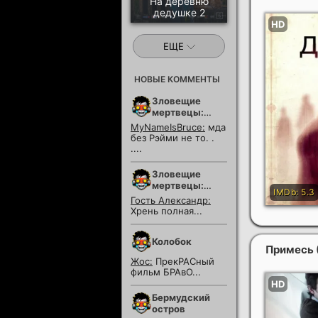
На деревню
дедушке 2
ЕЩЕ
НОВЫЕ КОММЕНТЫ
Зловещие
мертвецы:
Пекло
MyNameIsBruce:
мда
без Рэйми не то. .
....
Зловещие
мертвецы:
Пекло
Гость Александр:
Хрень полная...
Колобок
Примесь
Жос:
ПрекРАСный
фильм БРАвО...
Бермудский
остров