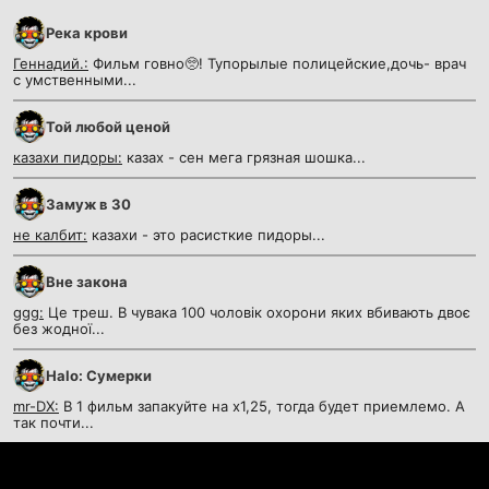
Река крови
Геннадий.:
Фильм говно🥺! Тупорылые полицейские,дочь- врач
с умственными...
Той любой ценой
казахи пидоры:
казах - сен мега грязная шошка...
Замуж в 30
не калбит:
казахи - это расисткие пидоры...
Вне закона
ggg:
Це треш. В чувака 100 чоловік охорони яких вбивають двоє
без жодної...
Halo: Сумерки
mr-DX:
В 1 фильм запакуйте на х1,25, тогда будет приемлемо. А
так почти...