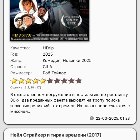
Качество:
HDrip
Год:
2025
Жанр:
Комедия, Новинки 2025
Страна:
США
Режиссер:
Роб Тейлор
Оценка: 5.1/10 (
17
)
В ожесточенном погружении в ностальгию по рестлингу
80-х, два преданных фаната выходят на тропу поиска
знаковых реликвий тех времен. Их планы пересекаются с
миссией...
22-03-2025, 01:28
Нейл Страйкер и тиран времени
(2017)