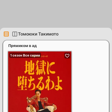
Томоюки Такимото
Прямиком в ад