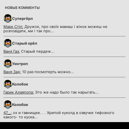
НОВЫЕ КОММЕНТЫ
Супергёрл
Марк Стіл:
Дружок, про своїх мамаш і жінок можеш не
розповідати, ми і так про...
Старый орёл
Ваня Газ:
Старый пердеж...
Уинтроп
Ваня Зад:
10 раз посмотерть можно...
Колобок
Гарик Алаяпопа:
Это же надо было так нарыгать...
Колобок
47__:
ох и гавнищее. . . Хрипой куколд в озвучке тифозного
какого- то куска...