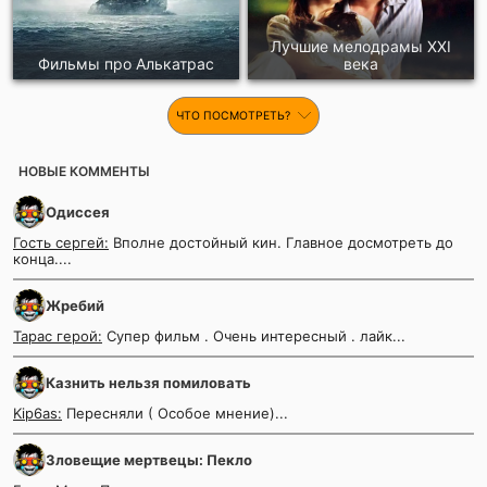
Лучшие мелодрамы XXI
Фильмы про Алькатрас
века
ЧТО ПОСМОТРЕТЬ?
НОВЫЕ КОММЕНТЫ
Одиссея
Гость сергей:
Вполне достойный кин. Главное досмотреть до
конца....
Жребий
Тарас герой:
Супер фильм . Очень интересный . лайк...
Казнить нельзя помиловать
Kip6as:
Пересняли ( Особое мнение)...
Зловещие мертвецы: Пекло