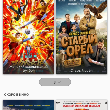
Женский шаолиньский
футбол
Старый орёл
ЕЩЕ
СКОРО В КИНО