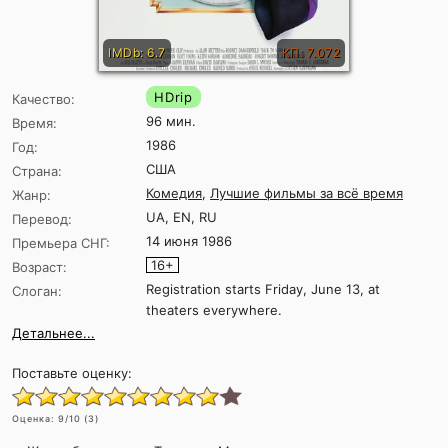
IMDb: 6.7
КП: 7.072
HDrip
Качество:
96 мин.
Время:
1986
Год:
США
Страна:
Комедия
,
Лучшие фильмы за всё время
Жанр:
UA, EN, RU
Перевод:
14 июня 1986
Премьера СНГ:
16+
Возраст:
Registration starts Friday, June 13, at
Слоган:
theaters everywhere.
Детальнее...
Поставьте оценку:
Оценка:
9
/10 (
3
)