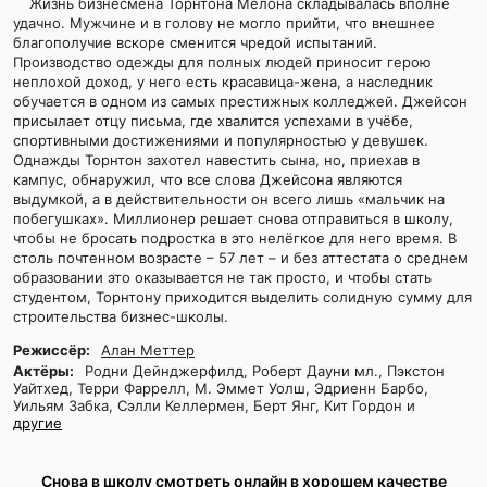
Жизнь бизнесмена Торнтона Мелона складывалась вполне
удачно. Мужчине и в голову не могло прийти, что внешнее
благополучие вскоре сменится чредой испытаний.
Производство одежды для полных людей приносит герою
неплохой доход, у него есть красавица-жена, а наследник
обучается в одном из самых престижных колледжей. Джейсон
присылает отцу письма, где хвалится успехами в учёбе,
спортивными достижениями и популярностью у девушек.
Однажды Торнтон захотел навестить сына, но, приехав в
кампус, обнаружил, что все слова Джейсона являются
выдумкой, а в действительности он всего лишь «мальчик на
побегушках». Миллионер решает снова отправиться в школу,
чтобы не бросать подростка в это нелёгкое для него время. В
столь почтенном возрасте – 57 лет – и без аттестата о среднем
образовании это оказывается не так просто, и чтобы стать
студентом, Торнтону приходится выделить солидную сумму для
строительства бизнес-школы.
Режиссёр:
Алан Меттер
Актёры:
Родни Дейнджерфилд, Роберт Дауни мл., Пэкстон
Уайтхед, Терри Фаррелл, М. Эммет Уолш, Эдриенн Барбо,
Уильям Забка, Сэлли Келлермен, Берт Янг, Кит Гордон и
другие
Снова в школу смотреть онлайн в хорошем качестве