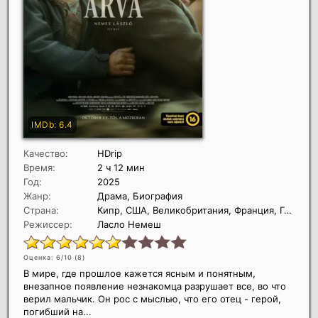
Качество:
HDrip
Время:
2 ч 12 мин
Год:
2025
Жанр:
Драма, Биография
Страна:
Кипр, США, Великобритания, Франция, Германия, Венгрия
Режиссер:
Ласло Немеш
Оценка: 6/10 (
8
)
В мире, где прошлое кажется ясным и понятным,
внезапное появление незнакомца разрушает все, во что
верил мальчик. Он рос с мыслью, что его отец - герой,
погибший на...