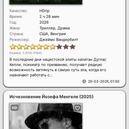
Качество:
HDrip
Время:
2 ч 28 мин
Год:
2026
Жанр:
Триллер, Драма
Страна:
США, Венгрия
Режиссер:
Джеймс Вандербилт
Оценка: 7.3/10 (
1104
)
В последние дни нацистской элиты капитан Дуглас
Келли, психиатр по призванию, получает редкую
возможность заглянуть в самую суть зла, когда его
назначают работать с...
26-03-2026, 01:50
Исчезновение Йозефа Менгеле
(2025)