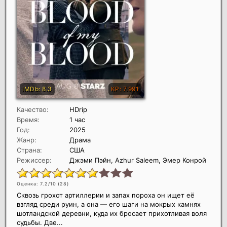
Качество:
HDrip
Время:
1 час
Год:
2025
Жанр:
Драма
Страна:
США
Режиссер:
Джэми Пэйн, Azhur Saleem, Эмер Конрой
Оценка: 7.2/10 (
28
)
Сквозь грохот артиллерии и запах пороха он ищет её
взгляд среди руин, а она — его шаги на мокрых камнях
шотландской деревни, куда их бросает прихотливая воля
судьбы. Две...