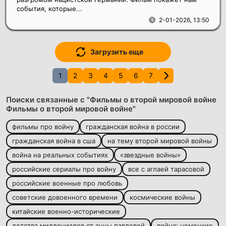
события, которые...
2-01-2026, 13:50
Загрузить еще
1
2
3
4
5
6
7
Поиски связанные с "Фильмы о второй мировой войне
Фильмы о второй мировой войне"
фильмы про войну
гражданская война в россии
гражданская война в сша
на тему второй мировой войны
война на реальных событиях
«звездные войны»
российские сериалы про войну
все с аглаей тарасовой
российские военные про любовь
советские довоенного времени
космические войны
китайские военно-исторические
детства миллениалов от анны павловой
война: немецкие