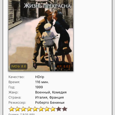
Качество:
HDrip
Время:
116 мин.
Год:
1999
Жанр:
Военный, Комедия
Страна:
Италия, Франция
Режиссер:
Роберто Бениньи
Оценка: 7.9/10 (
69
)