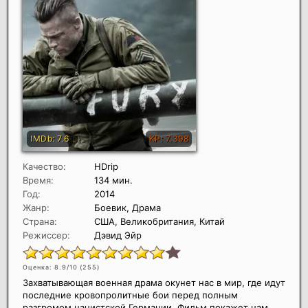
Качество:
HDrip
Время:
134 мин.
Год:
2014
Жанр:
Боевик, Драма
Страна:
США, Великобритания, Китай
Режиссер:
Дэвид Эйр
Оценка: 8.9/10 (
255
)
Захватывающая военная драма окунет нас в мир, где идут
последние кровопролитные бои перед полным
разгромом нацистской Германии. Фильм покажет нам