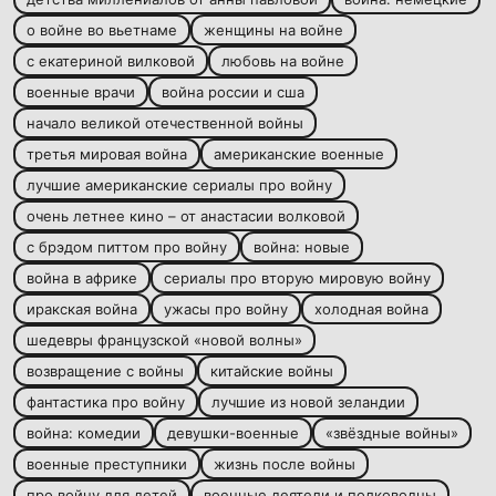
о войне во вьетнаме
женщины на войне
с екатериной вилковой
любовь на войне
военные врачи
война россии и сша
начало великой отечественной войны
третья мировая война
американские военные
лучшие американские сериалы про войну
очень летнее кино – от анастасии волковой
с брэдом питтом про войну
война: новые
война в африке
сериалы про вторую мировую войну
иракская война
ужасы про войну
холодная война
шедевры французской «новой волны»
возвращение с войны
китайские войны
фантастика про войну
лучшие из новой зеландии
война: комедии
девушки-военные
«звёздные войны»
военные преступники
жизнь после войны
про войну для детей
военные деятели и полководцы