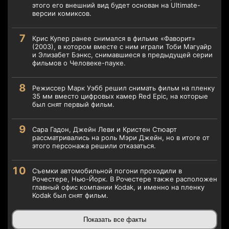
этого его внешний вид будет основан на Ultimate-
версии комиксов.
Крис Купер ранее снимался в фильме «Фаворит»
(2003), в котором вместе с ним играли Тоби Магуайр
и Элизабет Бэнкс, снимавшиеся в предыдущей серии
фильмов о Человеке-пауке.
Режиссер Марк Уэбб решил снимать фильм на пленку
35 мм вместо цифровых камер Red Epic, на которые
был снят первый фильм.
Сара Гадон, Джейн Леви и Кристен Стюарт
рассматривались на роль Мэри Джейн, но в итоге от
этого персонажа решили отказаться.
Съемки автомобильной погони проходили в
Рочестере, Нью-Йорк. В Рочестере также расположен
главный офис компании Kodak, и именно на пленку
Kodak был снят фильм.
Показать все факты