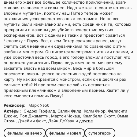
днем его ждет все большее количество приключений, враги
становятся опаснее и сильнее. Надо же как то соответствовать
злобным мутантам, поэтому наш Питер теперь может
похвалиться усовершенствованным костюмом. Но не все
мутанты были изначально злыми, есть среди них и те, которых
превратили в машины для убийств вследствие жутких
экспериментов. Вот с одним из таких и предстоит сразиться
Человеку - Пауку. Все, с кем Питер сражался ранее, могут
считать себя невинными одуванчиками по сравнению с этим
злобным монстром. Он питается электромагнитными полями, и
уже обесточил весь город, в его голову вложили постулат, что
он должен уничтожить Паука, ведь именно он мешает ему
захватить власть над всем миром. Весь мир в большой
опасности, жизнь целого поколения людей поставлена на
карту. Ну как же сразится с монстром, если он в десятки раз
сильнее тебя? И при этом еще не забыть оставаться
прилежным племянником и влюбленным парнем. Хватит ли у
кого смелости помочь Пауку?
Режиссёр:
Марк Уэбб
Актёры:
Эндрю Гарфилд, Салли Филд, Колм Фиор, Фелисити
Джонс, Пол Джаматти, Мартон Чокаш, Кэмпбелл Скотт, Эмма
Стоун, Джейми Фокс, Дэйн ДеХаан и
другие
фильмы на вечер
фильмы марвел
супергерои