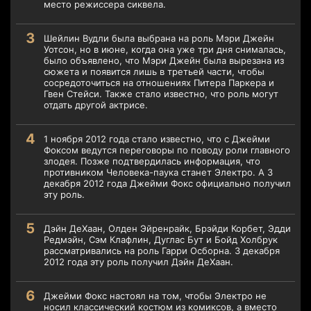
место режиссера сиквела.
Шейлин Вудли была выбрана на роль Мэри Джейн
Уотсон, но в июне, когда она уже три дня снималась,
было объявлено, что Мэри Джейн была вырезана из
сюжета и появится лишь в третьей части, чтобы
сосредоточиться на отношениях Питера Паркера и
Гвен Стейси. Также стало известно, что роль могут
отдать другой актрисе.
1 ноября 2012 года стало известно, что с Джейми
Фоксом ведутся переговоры по поводу роли главного
злодея. Позже подтвердилась информация, что
противником Человека-паука станет Электро. А 3
декабря 2012 года Джейми Фокс официально получил
эту роль.
Дэйн ДеХаан, Олден Эйренрайк, Брэйди Корбет, Эдди
Редмэйн, Сэм Клафлин, Дуглас Бут и Бойд Холбрук
рассматривались на роль Гарри Осборна. 3 декабря
2012 года эту роль получил Дэйн ДеХаан.
Джейми Фокс настоял на том, чтобы Электро не
носил классический костюм из комиксов, а вместо