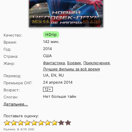
IMDb: 6.6
КП: 6.745
HDrip
Качество:
142 мин.
Время:
2014
Год:
США
Страна:
Фантастика
,
Боевик
,
Приключения
,
Жанр:
Лучшие фильмы за всё время
UA, EN, RU
Перевод:
24 апреля 2014
Премьера СНГ:
12+
Возраст:
Нет больше тайн
Слоган:
Детальнее...
Поставьте оценку:
Оценка:
8.4
/10 (
58
)