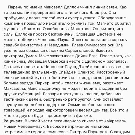
Парень по имени Максвелл Диллон чинил линии связи. Как-
то раз молния превратила его в типичного Электро. Она
пробудила у парня способности супермутанта. Оборудование
компании позволило накопителю усилить ток. Магнето обратил
мутанта в Братство Озлобленных Монстров. Он считает, что
силы Диллона просто безграничны. Зловещая шестёрка не
может победить Человека-Паука. Электро попытался сорвать
свадьбу Фантастика и Невидимки. Глава Эммисаров оси Зла
уже не раз сражался с ловким Сорвиголовой. Вместе с
доктором Думом Макс захватывает Дейли Багл. После того, как
Каин исчез, Зловещая Семерка вместе с Диллоном распалась.
Пытаясь оклеветать Человека-Паука, Джеймсон показывает по
телевидению дуэль между Спайди и Электро. Расстроенный
электрический мутант обесточивает город, поглощая при этом
больше заряда. Паркер, чтобы спасти жизнь ему, разряжает
Максвелла. Макс в одиночку не может творить злодеяния без
других субстанций. Главари преступных кланов, добившись
тактических целей, быстренько ретируются. Они оставляют
группу злодеев без поддержки. Осьминог бросил своих
товарищей и продал наркоторговцем веселящий газ. Всё это и
многое другое будет происходить в фильме.
Рецензия:
В новой части легендарного сиквела от «Марвелл»
Новый Человек-паук: Высокое напряжение мы снова
встретимся с героем комиксов - Питером Паркером. С каждым