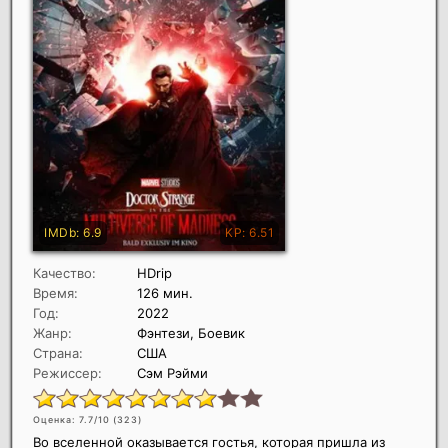
Качество:
HDrip
Время:
126 мин.
Год:
2022
Жанр:
Фэнтези, Боевик
Страна:
США
Режиссер:
Сэм Рэйми
Оценка: 7.7/10 (
323
)
Во вселенной оказывается гостья, которая пришла из