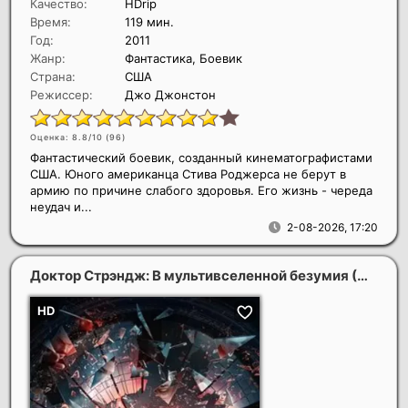
Качество:
HDrip
Время:
119 мин.
Год:
2011
Жанр:
Фантастика, Боевик
Страна:
США
Режиссер:
Джо Джонстон
Оценка: 8.8/10 (
96
)
Фантастический боевик, созданный кинематографистами
США. Юного американца Стива Роджерса не берут в
армию по причине слабого здоровья. Его жизнь - череда
неудач и...
2-08-2026, 17:20
Доктор Стрэндж: В мультивселенной безумия
(2022)