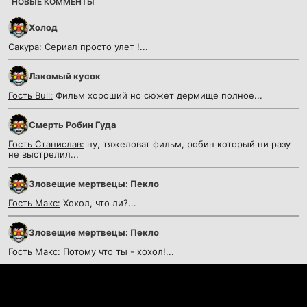
НОВЫЕ КОММЕНТЫ
Холод
Сакура:
Сериал просто улет !...
Лакомый кусок
Гость Bull:
Фильм хороший но сюжет дермище полное...
Смерть Робин Гуда
Гость Станислав:
ну, тяжеловат фильм, робин который ни разу
не выстрелил...
Зловещие мертвецы: Пекло
Гость Макс:
Хохол, что ли?...
Зловещие мертвецы: Пекло
Гость Макс:
Потому что ты - хохол!...