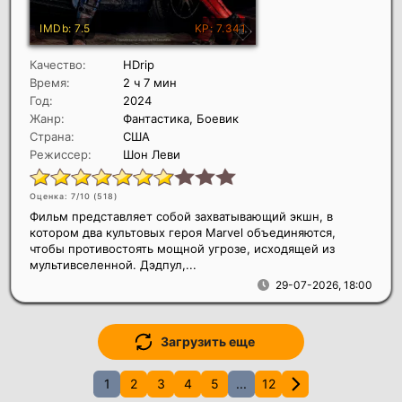
Качество:
HDrip
Время:
2 ч 7 мин
Год:
2024
Жанр:
Фантастика, Боевик
Страна:
США
Режиссер:
Шон Леви
Оценка: 7/10 (
518
)
Фильм представляет собой захватывающий экшн, в
котором два культовых героя Marvel объединяются,
чтобы противостоять мощной угрозе, исходящей из
мультивселенной. Дэдпул,...
29-07-2026, 18:00
Загрузить еще
1
2
3
4
5
...
12