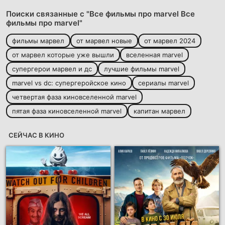
Поиски связанные с "Все фильмы про marvel Все
фильмы про marvel"
фильмы марвел
от марвел новые
от марвел 2024
от марвел которые уже вышли
вселенная marvel
супергерои марвел и дс
лучшие фильмы marvel
marvel vs dc: супергеройское кино
сериалы marvel
четвертая фаза киновселенной marvel
пятая фаза киновселенной marvel
капитан марвел
СЕЙЧАС В КИНО