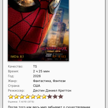
Качество:
TS
Время:
2 ч 25 мин
Год:
2026
Жанр:
Фантастика, Фэнтези
Страна:
США
Режиссер:
Дестин Дэниел Креттон
Оценка: 7.4/10 (
373
)
После того как весь мир забывает о существовании