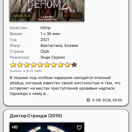
Качество:
HDrip
Время:
1 ч 36 мин
Год:
2021
Жанр:
Фантастика, Боевик
Страна:
США
Режиссер:
Энди Серкис
Оценка: 8.6/10 (
169
)
В тюрьме под особым надзором находится опасный
убийца, который известен своей жестокостью и тем, что
оставляет на местах преступлений кровавые надписи.
Однажды к нему в...
2-08-2026, 06:50
Доктор Стрэндж
(2016)