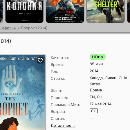
льтфильм
» Пророк (2014)
2014)
HDrip
Качество:
85 мин.
Время:
2014
Год:
Канада, Ливан, США,
Страна:
Катар
Драма
Жанр:
EN, RU
Перевод:
17 мая 2014
Премьера Мир:
0+
Возраст:
—
Слоган:
Детальнее...