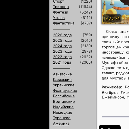
Спорт
(1220)
Триллер
(11644)
Фэнтези
(5242)
Ужасы
(6112)
IMDb: 7.1
Фантастика
(4787)
Сюжет знак
2026 года
(759)
одиночку восп
2025 года
(2015)
сложный: посл
2024 года
(2139)
торговцам кр
2023 года
(2973)
иностранцу, к
2022 года
(2622)
являющийся т
2021 года
(2065)
Мустафа обре
Однако есть о
талант, радую
Азиатские
для Мустафы 
Казахские
Украинские
Режиссёр:
Р
Французские
Актёры:
Лиам
Российские
Джеймисон, Ф
Британские
Индийские
Немецкие
Турецкие
Америка