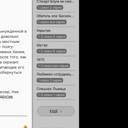
Стюарт Блум не смог спасти вселенную
1 сезон 3 серия
Обитель зла: Бесконечная тьма
1 сезон все серии
Укрытие
вынужденной в
 довольно
1-3 сезон 6 серия
ть местным
Шугар
 поэту-
1-2 сезон 8 серия
 имени Халим,
сле того, как
1670
а сержант.
1-3 сезон все серии
читающие его
 обернуться
Любимая сотрудница / Любимый сотрудник
1 сезон 2 серия
Спецназ: Львица
ассир, Ник
1-3 сезон 1 серия
другие
ЕЩЕ