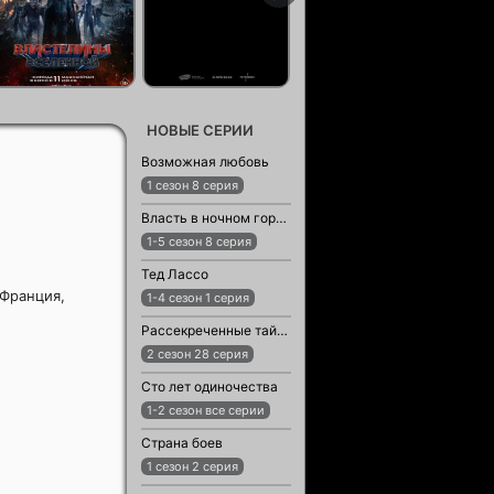
НОВЫЕ СЕРИИ
Возможная любовь
1 сезон 8 серия
Власть в ночном городе. Книга третья: Юность Кэнена
1-5 сезон 8 серия
Тед Лассо
 Франция,
1-4 сезон 1 серия
Рассекреченные тайны с Дэвидом Духовны
2 сезон 28 серия
Сто лет одиночества
1-2 сезон все серии
Страна боев
1 сезон 2 серия