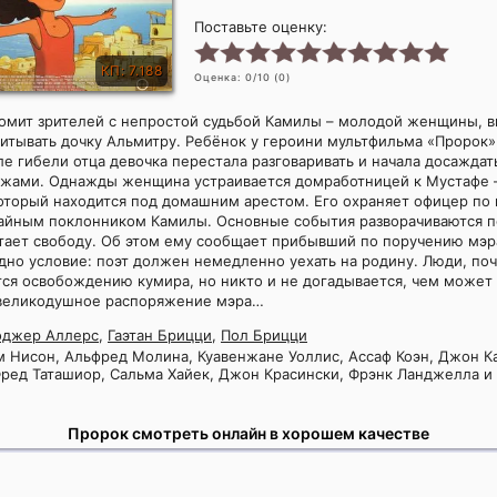
Поставьте оценку:
КП: 7.188
Оценка:
0
/10 (
0
)
омит зрителей с непростой судьбой Камилы – молодой женщины, 
итывать дочку Альмитру. Ребёнок у героини мультфильма «Пророк»
е гибели отца девочка перестала разговаривать и начала досажда
ажами. Однажды женщина устраивается домработницей к Мустафе –
оторый находится под домашним арестом. Его охраняет офицер по
айным поклонником Камилы. Основные события разворачиваются по
тает свободу. Об этом ему сообщает прибывший по поручению мэр
дно условие: поэт должен немедленно уехать на родину. Люди, по
тся освобождению кумира, но никто и не догадывается, чем может
великодушное распоряжение мэра…
оджер Аллерс
,
Гаэтан Брицци
,
Пол Брицци
 Нисон, Альфред Молина, Куавенжане Уоллис, Ассаф Коэн, Джон К
ред Таташиор, Сальма Хайек, Джон Красински, Фрэнк Ланджелла и
Пророк смотреть онлайн в хорошем качестве