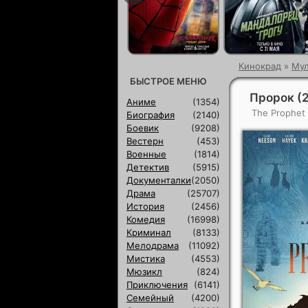
Кинокрад
»
Му
БЫСТРОЕ МЕНЮ
Пророк (
Аниме
(1354)
The Prophet
Биография
(2140)
Боевик
(9208)
Вестерн
(453)
Военные
(1814)
Детектив
(5915)
Документалки
(2050)
Драма
(25707)
История
(2456)
Комедия
(16998)
Криминал
(8133)
Мелодрама
(11092)
Мистика
(4553)
Мюзикл
(824)
Приключения
(6141)
Семейный
(4200)