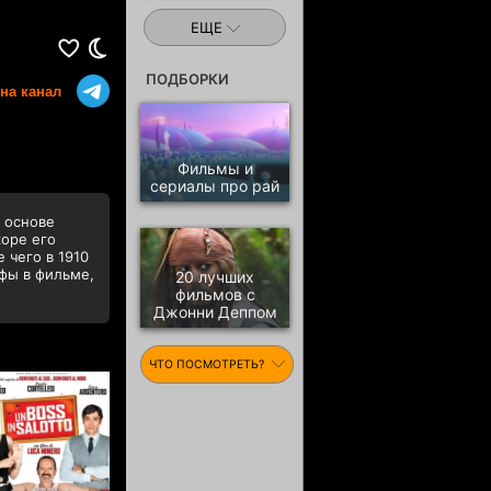
ЕЩЕ
ПОДБОРКИ
на канал
Фильмы и
сериалы про рай
 основе
коре его
 чего в 1910
афы в фильме,
20 лучших
фильмов с
Джонни Деппом
ЧТО ПОСМОТРЕТЬ?