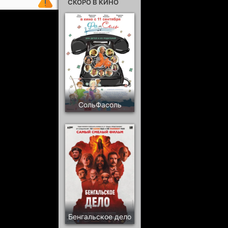
СКОРО В КИНО
СольФасоль
Бенгальское дело