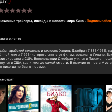
ра?!
люзивные трейлеры, инсайды и новости мира Кино -
Подписывайся 
акты о ленте
йся арабский писатель и философ Халиль Джебран (1883-1931), на
нной книги (1923) которого снят этот фильм, родился в Ливане. Вс
мигрировала в США. Впоследствии Джебран учился в Париже, после
рнулся в США, где и жил до самой смерти. В отличие от поэта Муст
 никогда не был в тюрьме.
 смотрят