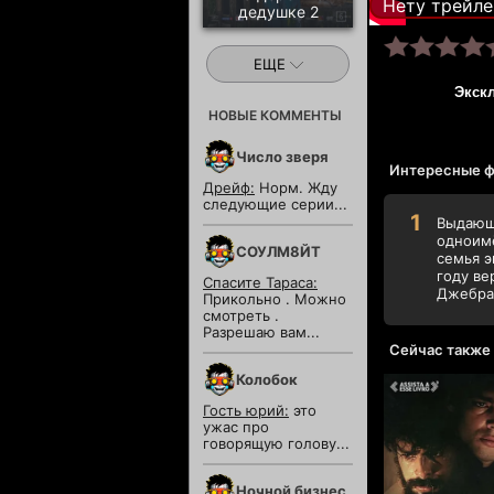
Нету трейле
дедушке 2
ЕЩЕ
Экск
НОВЫЕ КОММЕНТЫ
Число зверя
Интересные ф
Дрейф:
Норм. Жду
следующие серии...
Выдающи
одноимё
СОУЛМ8ЙТ
семья э
году ве
Спасите Тараса:
Джебран
Прикольно . Можно
смотреть .
Разрешаю вам...
Сейчас также
Колобок
Гость юрий:
это
ужас про
говорящую голову...
Ночной бизнес