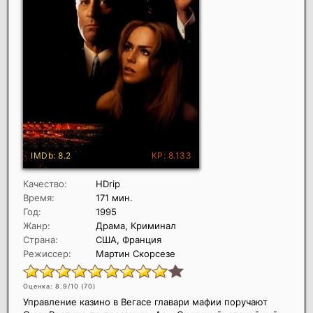
Качество:
HDrip
Время:
171 мин.
Год:
1995
Жанр:
Драма, Криминал
Страна:
США, Франция
Режиссер:
Мартин Скорсезе
Оценка: 8.9/10 (
70
)
Управление казино в Вегасе главари мафии поручают