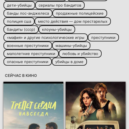
дети-убийцы
сериалы про бандитов
банды лос-анджелеса
продажные полицейские
полиция сша
место действия — дом престарелых
бандиты (ссср)
клоуны-убийцы
«мафия» и другие психологические игры
преступники
военные преступники
машины-убийцы
малолетние преступники
любовь и убийство
опасные преступники
убийцы в доме
СЕЙЧАС В КИНО