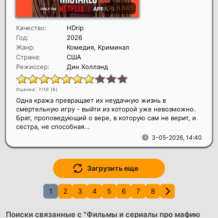
Качество:
HDrip
Год:
2026
Жанр:
Комедия, Криминал
Страна:
США
Режиссер:
Дин Холлэнд
Оценка: 7/10 (
6
)
Одна кража превращает их неудачную жизнь в
смертельную игру - выйти из которой уже невозможно.
Брат, проповедующий о вере, в которую сам не верит, и
сестра, не способная...
3-05-2026, 14:40
Загрузить еще
1
2
3
4
5
6
7
8
Поиски связанные с "Фильмы и сериалы про мафию