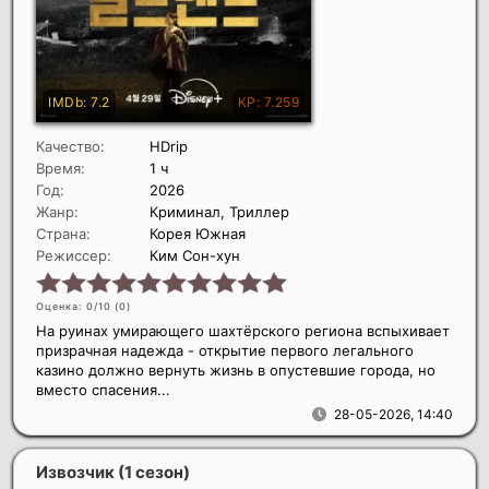
Качество:
HDrip
Время:
1 ч
Год:
2026
Жанр:
Криминал, Триллер
Страна:
Корея Южная
Режиссер:
Ким Сон-хун
Оценка: 0/10 (
0
)
На руинах умирающего шахтёрского региона вспыхивает
призрачная надежда - открытие первого легального
казино должно вернуть жизнь в опустевшие города, но
вместо спасения...
28-05-2026, 14:40
Извозчик (1 сезон)