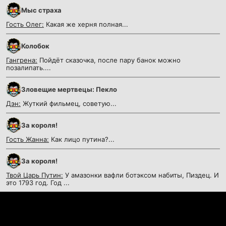
Мыс страха
Гость Олег:
Какая же херня полная...
Колобок
Гангрена:
Пойдёт сказочка, после пару банок можно
позалипать....
Зловещие мертвецы: Пекло
Дэн:
Жуткий фильмец, советую...
За короля!
Гость Жанна:
Как лицо путина?...
За короля!
Твой Царь Путин:
У амазонки вафли ботэксом набиты, Пиздец. И
это 1793 год. Год ...