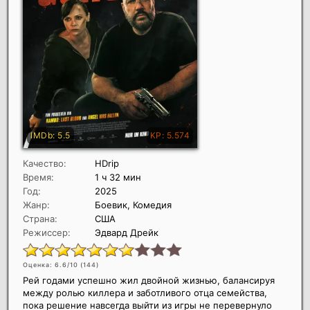
Качество:
HDrip
Время:
1 ч 32 мин
Год:
2025
Жанр:
Боевик, Комедия
Страна:
США
Режиссер:
Эдвард Дрейк
Оценка: 6.6/10 (
144
)
Рей годами успешно жил двойной жизнью, балансируя
между ролью киллера и заботливого отца семейства,
пока решение навсегда выйти из игры не перевернуло