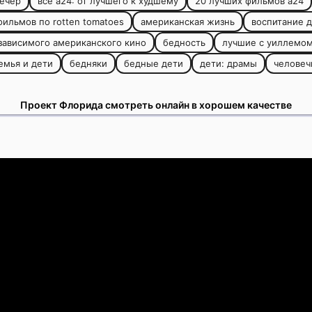
ечер
все а24: от лучшего к худшему
20 лучших фильмов a24
фильмов по rotten tomatoes
американская жизнь
воспитание 
ависимого американского кино
бедность
лучшие с уиллемо
емья и дети
бедняки
бедные дети
дети: драмы
человеч
Проект Флорида смотреть онлайн в хорошем качестве