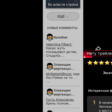
Во власти страха
ЕЩЕ
НОВЫЕ КОММЕНТЫ
Колобок
Valentina Filbert:
Какую жуть
показывают детям.
Нету трейле
Стыдоба....
Зловещие
мертвецы:
Пекло
Экск
MyNameIsBruce:
мда
без Рэйми не то. .
....
Зловещие
Интересные ф
мертвецы:
Пекло
Гость Александр:
В начал
Хрень полная...
Уиллема
к месту