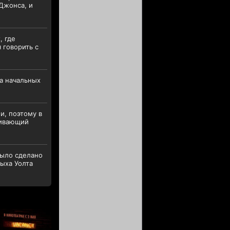
 Джонса, и
, где
 говорить с
а начальных
и, поэтому в
живающий
было сделано
дыха Уолта