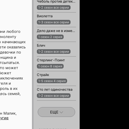
Чеболь против детектива
1-2 сезон все серии
Виолетта
1-3 сезон все серии
Дело даже не в измене
зни любого
иноленту
1 сезон 2 серия
ко начинающих
Блич
ети оказались
1-2 сезон все серии
 девочки по
енщина и
Стерлинг-Поинт
тсыпаться.
1 сезон 8 серия
что может
 Сюжет
Страйк
приключениях
1-5 сезон 4 серия
теля и
роль в их
Сто лет одиночества
есь семей,
1-2 сезон все серии
ЕЩЕ
н Малик,
угие