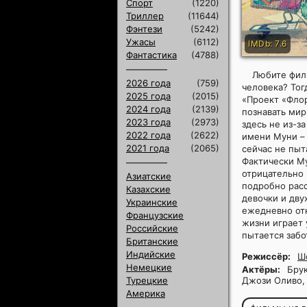
Спорт
(1220)
Триллер
(11644)
Фэнтези
(5242)
Ужасы
(6112)
IMDb: 7.6
Фантастика
(4788)
Любите фил
2026 года
(759)
человека? Тог
2025 года
(2015)
«Проект «Флор
2024 года
(2139)
познавать мир
2023 года
(2973)
здесь не из-з
2022 года
(2622)
имени Муни – 
2021 года
(2065)
сейчас не пыт
Фактически Му
отрицательно 
Азиатские
подробно расс
Казахские
девочки и дву
Украинские
ежедневно отк
Французские
жизни играет
Российские
пытается забо
Британские
Индийские
Режиссёр:
Ш
Немецкие
Актёры:
Брук
Турецкие
Джози Оливо, 
Америка