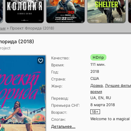
льм
» Проект Флорида (2018)
лорида (2018)
roject
HDrip
Качество:
111 мин.
Время:
2018
Год:
США
Страна:
Драма
,
Лучшие филь
Жанр:
время
UA, EN, RU
Перевод:
8 марта 2018
Премьера СНГ:
18+
Возраст:
Welcome to a magical
Слоган:
Детальнее...