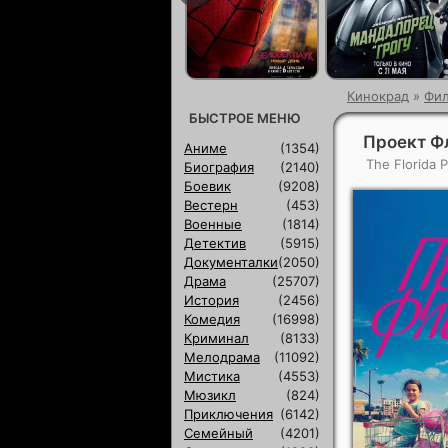
Кинокрад
»
Фи
БЫСТРОЕ МЕНЮ
Проект Ф
Аниме
(1354)
The Florida P
Биография
(2140)
Боевик
(9208)
Вестерн
(453)
Военные
(1814)
Детектив
(5915)
Документалки
(2050)
Драма
(25707)
История
(2456)
Комедия
(16998)
Криминал
(8133)
Мелодрама
(11092)
Мистика
(4553)
Мюзикл
(824)
Приключения
(6142)
Семейный
(4201)