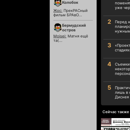
Колобок
поменят
уже чер
Жос:
ПрекРАСный
фильм БРАвО...
Перед н
Бермудский
планиро
остров
нужным
Moisei:
Матня ещё
та(...
«Проект
стадиях
Съемки 
некотор
персона
Практич
лишь в 
Диснея 
Сейчас также