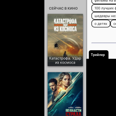
фильмы на в
100 лучших 
СЕЙЧАС В КИНО
шедевры нез
о детях
с
Трейлер
Катастрофа. Удар
из космоса