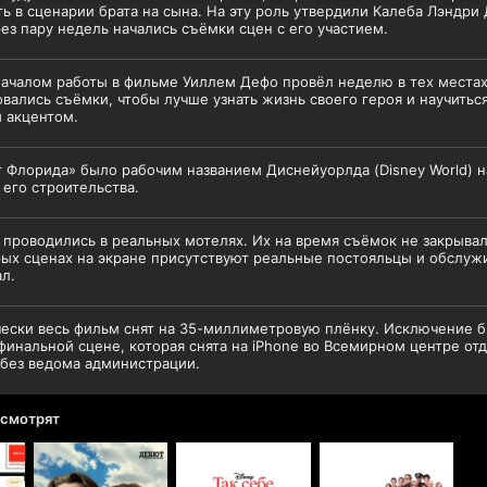
ь в сценарии брата на сына. На эту роль утвердили Калеба Лэндри
ез пару недель начались съёмки сцен с его участием.
ачалом работы в фильме Уиллем Дефо провёл неделю в тех местах
вались съёмки, чтобы лучше узнать жизнь своего героя и научиться
 акцентом.
 Флорида» было рабочим названием Диснейуорлда (Disney World) н
 его строительства.
проводились в реальных мотелях. Их на время съёмок не закрывал
ых сценах на экране присутствуют реальные постояльцы и обслу
л.
ески весь фильм снят на 35-миллиметровую плёнку. Исключение 
финальной сцене, которая снята на iPhone во Всемирном центре от
без ведома администрации.
 смотрят