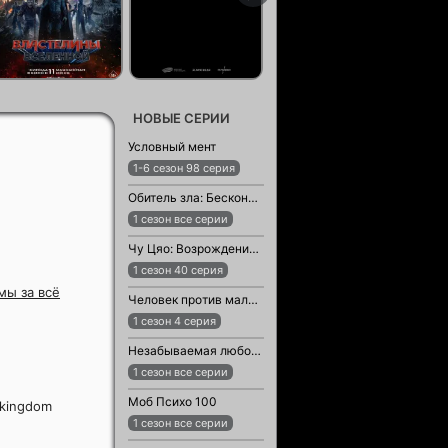
НОВЫЕ СЕРИИ
Условный мент
1-6 сезон 98 серия
Обитель зла: Бесконечная тьма
1 сезон все серии
Чу Цяо: Возрождение из Ледяного озера
1 сезон 40 серия
мы за всё
Человек против малыша
1 сезон 4 серия
Незабываемая любовь / Возлюбленный незнакомец
1 сезон все серии
Моб Психо 100
 kingdom
1 сезон все серии