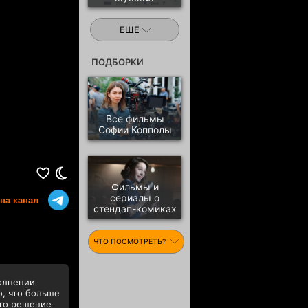
ЕЩЕ
ПОДБОРКИ
Все фильмы
Софии Копполы
Фильмы и
сериалы о
на канал
стендап-комиках
ЧТО ПОСМОТРЕТЬ?
полнении
о, что больше
ято решение