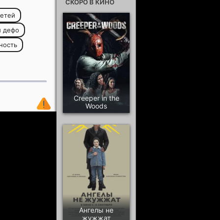
СКОРО В КИНО
детей
м дефо
ность
Creeper in the
Woods
Ангелы не
жужжат