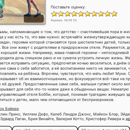
Поставьте оценку:
КП: 7.006
Оценка:
10
/10 (
1
)
ьмы, напоминающие о том, что детство – счастливейшая пора в жи
да у нас есть то, что вам нужно: встречайте жизнеутверждающую к
ида», героями которой становятся трое шестилетних детей, толь
. Все они живут с родителями в придорожном отеле. Разумеется, д
а хорошей жизни. Например, мама главной героини – непоседливой
родила дочь слишком рано и не сумела устроить личную жизнь. Ж
ается исправить ситуацию, предпочитая ночью веселиться, а днём о
ни сама о себе заботится, а её воспитанием никто не занимается, 
повлиять на ребёнка. Впрочем, чувствуется, что мать любит Муни.
казывает об их взаимоотношениях, но фокусируются всё-таки на 
х её друзей. Предоставленные сами себе, малыши гуляют около мо
рывают для себя что-то новое даже в обыденных вещах. Немалую 
 управляющий отеля Бобби, который, понимая трагедию живущих зд
титься о детях, мало чем отличающихся от беспризорников.
он Бэйкер
лин Принс, Уиллем Дефо, Калеб Лэндри Джонс, Мэйкон Блэр, Эйде
Эдвард Паган, Брия Винайте, Валерия Котто, Кристофер Ривера и
др