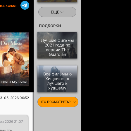
на канал
ЕЩЕ
ПОДБОРКИ
Лучшие фильмы
2021 года по
версии The
Guardian
Все фильмы о
Хищнике: от
язная музыка
лучшего к
худшему
3-05-2026 06:52
ЧТО ПОСМОТРЕТЬ?
ря 2026 21:07
лушать,