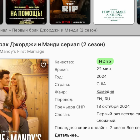
иал
» Первый брак Джорджи и Мэнди (2 сезон)
рак Джорджи и Мэнди сериал (2 сезон)
Mandy's First Marriage
HDrip
Качество:
22 мин.
Время:
2024
Год:
США
Страна:
Комедия
Жанр:
EN, RU
Перевод:
18 октября 2024
Премьера СНГ:
Первый раз всегда с
Слоган:
сложный.
Последняя серия онлайн:
2 сезон Все с
Детальнее...