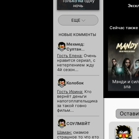
Только на одну
ночь
Экск
ЕЩЕ
Сейчас также
НОВЫЕ КОММЕНТЫ
Мехмед:
Султан
Завоевателей
Гость Елена:
Очень
нравится сериал, с
нетерпением жду
4й сезон...
Мэнди и си
Колобок
зла
Гость Ирина:
Кто
вернёт деньги
налогоплательщика
за такой говно
фильм...
Остави
СОУЛМ8ЙТ
Шаман:
смамое
страшное то что ето