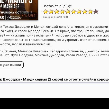
Поставьте оценку:
КП: 7.587
Оценка:
9.5
/10 (
20
)
ах Техаса Джорджи и Мэнди каждый день сталкиваются с вызовами
 за счастье своей молодой семьи. От брака, что трещит по швам, д
тей — их жизнь полна испытаний, которые требуют мудрости и же
 находят силы не только выстоять, но и укрепить свои отношения, 
рности, любви и взаимопомощи.
и Осмент, Мелисса Питерман, Галадриэль Стинман, Джексон Келли
а Пот, Дуги Болдуин, Монтана Джордан, Реган Реворд, Энни Поттс
ые уже вышли
к Джорджи и Мэнди сериал (2 сезон) смотреть онлайн в хорош