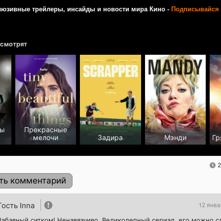
люзивные трейлеры, инсайды и новости мира Кино -
Подписывайся 
 смотрят
лы
Прекрасные
мелочи
Задира
Мэнди
Гр
2
ть комментарий
Гость Inna
12 янва
Забавный ситком! Ненавязчиво. Великолепный сериал, его можно с