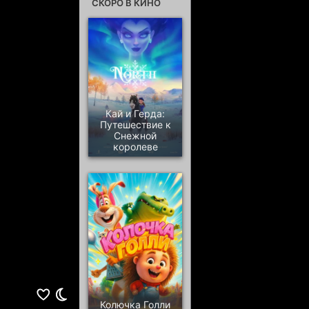
СКОРО В КИНО
Кай и Герда:
Путешествие к
Снежной
королеве
Колючка Голли