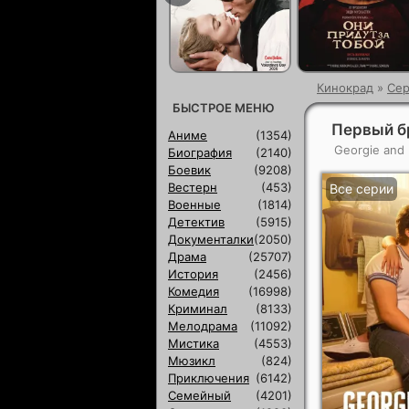
Кинокрад
»
Сер
БЫСТРОЕ МЕНЮ
Первый б
Аниме
(1354)
Georgie and 
Биография
(2140)
Боевик
(9208)
Вестерн
(453)
Все серии
Военные
(1814)
Детектив
(5915)
Документалки
(2050)
Драма
(25707)
История
(2456)
Комедия
(16998)
Криминал
(8133)
Мелодрама
(11092)
Мистика
(4553)
Мюзикл
(824)
Приключения
(6142)
Семейный
(4201)