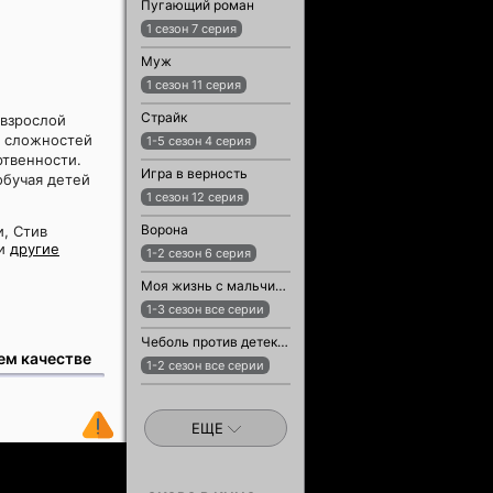
Пугающий роман
1 сезон 7 серия
Муж
1 сезон 11 серия
Страйк
 взрослой
о сложностей
1-5 сезон 4 серия
ртвенности.
Игра в верность
обучая детей
1 сезон 12 серия
Ворона
, Стив
 и
другие
1-2 сезон 6 серия
Моя жизнь с мальчиками Уолтер
1-3 сезон все серии
Чеболь против детектива
ем качестве
1-2 сезон все серии
ЕЩЕ