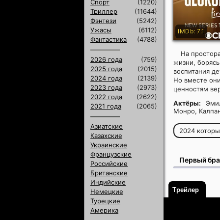
Спорт
(1220)
Триллер
(11644)
Фэнтези
(5242)
Ужасы
(6112)
IMDb: 7.1
Фантастика
(4788)
На простор
2026 года
(759)
жизни, борясь
2025 года
(2015)
воспитания де
2024 года
(2139)
Но вместе они
2023 года
(2973)
ценностям ве
2022 года
(2622)
Актёры:
Эмил
2021 года
(2065)
Монро, Калпан
Азиатские
2024 котор
Казахские
Украинские
Французские
Первый бра
Российские
Британские
Индийские
Трейлер
Немецкие
Турецкие
Америка