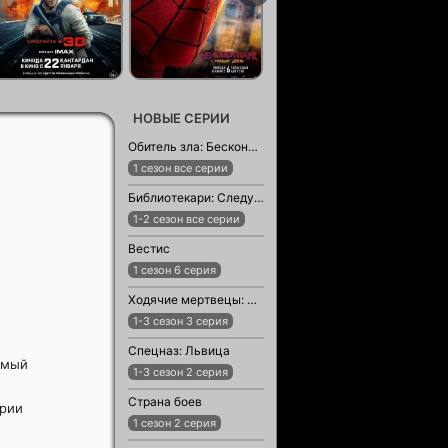
НОВЫЕ СЕРИИ
Обитель зла: Бесконечная тьма
1 сезон все серии
Библиотекари: Следующая глава
1-2 сезон все серии
Вестис
1 сезон 6 серия
Ходячие мертвецы: Мертвый город
1-3 сезон 3 серия
Спецназ: Львица
амый
1-3 сезон 2 серия
Страна боев
ерии
1 сезон 2 серия