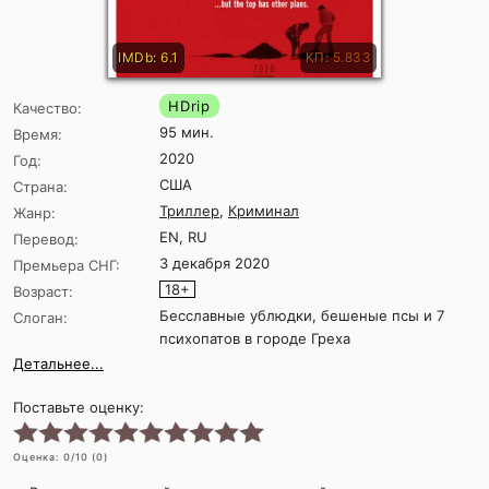
IMDb: 6.1
КП: 5.833
HDrip
Качество:
95 мин.
Время:
2020
Год:
США
Страна:
Триллер
,
Криминал
Жанр:
EN, RU
Перевод:
3 декабря 2020
Премьера СНГ:
18+
Возраст:
Бесславные ублюдки, бешеные псы и 7
Слоган:
психопатов в городе Греха
Детальнее...
Поставьте оценку:
Оценка:
0
/10 (
0
)