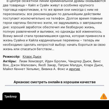
В центре сюжетной линии криминальной драмы оказываются
два товарища – Кайл и Суайн живут в особняке крупного
торговца наркотиками, в то же время они никогда с ним не
пересекались: все рекомендации по дальнейшим действиям
поступают исключительно на телефон. Долгое время главные
герои картины беспечно жили, не задумываясь о завтрашнем
дне: хороший заработок обеспечил им безбедную жизнь,
полную развлечений и выпивки, но однажды всё изменилось.
Всему виной стала провалившаяся сделка, которая привнесла в
жизнь Суайна и Кайла кардинальные перемены – теперь им
необходимо сделать непростой выбор: начать бороться за свою
жизнь или спасаться бегством…
Режиссёр:
Кларк Дьюк
Актёры:
Лиам Хемсворт, Иден Бролин, Чандлер Дьюк, Винс
Вон, Джон Малкович, Якоб Закар, Патрик Малдун, Кларк Дьюк,
Майкл Кеннет Уильямс, Вивика А. Фокс и
другие
Арканзас смотреть онлайн в хорошем качестве
Трейлер