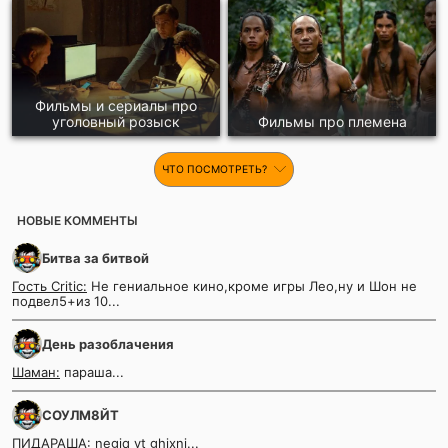
Фильмы и сериалы про
уголовный розыск
Фильмы про племена
ЧТО ПОСМОТРЕТЬ?
НОВЫЕ КОММЕНТЫ
Битва за битвой
Гость Critic:
Не гениальное кино,кроме игры Лео,ну и Шон не
подвел5+из 10...
День разоблачения
Шаман:
параша...
СОУЛМ8ЙТ
ПИДАРАША:
negjq yt ghjxnj...