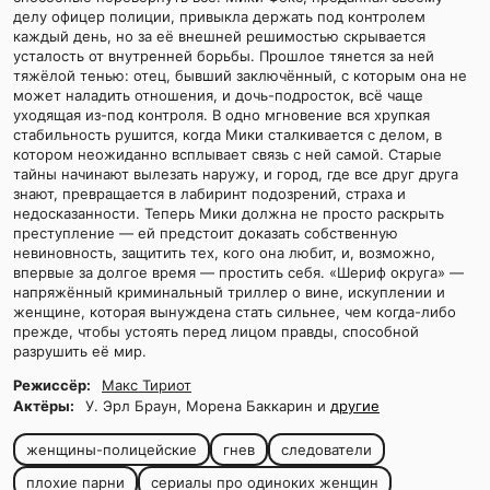
делу офицер полиции, привыкла держать под контролем
каждый день, но за её внешней решимостью скрывается
усталость от внутренней борьбы. Прошлое тянется за ней
тяжёлой тенью: отец, бывший заключённый, с которым она не
может наладить отношения, и дочь-подросток, всё чаще
уходящая из-под контроля. В одно мгновение вся хрупкая
стабильность рушится, когда Мики сталкивается с делом, в
котором неожиданно всплывает связь с ней самой. Старые
тайны начинают вылезать наружу, и город, где все друг друга
знают, превращается в лабиринт подозрений, страха и
недосказанности. Теперь Мики должна не просто раскрыть
преступление — ей предстоит доказать собственную
невиновность, защитить тех, кого она любит, и, возможно,
впервые за долгое время — простить себя. «Шериф округа» —
напряжённый криминальный триллер о вине, искуплении и
женщине, которая вынуждена стать сильнее, чем когда-либо
прежде, чтобы устоять перед лицом правды, способной
разрушить её мир.
Режиссёр:
Макс Тириот
Актёры:
У. Эрл Браун, Морена Баккарин и
другие
женщины-полицейские
гнев
следователи
плохие парни
сериалы про одиноких женщин