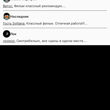
Витос:
Фильм классный рекомендую....
Наследник
Гость Svitlana:
Классный фильм. Отличная работа!!!...
Лок
voopoo:
Смотрибельно, все сцены в одном месте....
Контакты
©
KinoKrad.my
- фильмы на любой вкус