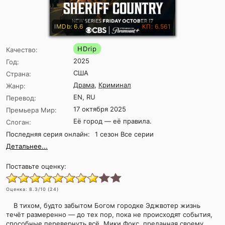
IMDb: 6.6
КП: 6.561
HDrip
Качество:
2025
Год:
США
Страна:
Драма
,
Криминал
Жанр:
EN, RU
Перевод:
17 октября 2025
Премьера Мир:
Её город — её правила.
Слоган:
Последняя серия онлайн:
1 сезон Все серии
Детальнее...
Поставьте оценку:
Оценка:
8.3
/10 (
24
)
В тихом, будто забытом Богом городке Эджвотер жизнь
течёт размеренно — до тех пор, пока не происходят события,
способные перевернуть всё. Мики Фокс, преданная своему