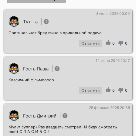
8 июля 2026 00:00
Тут-та
Оригинальная бредятина в прикольной подаче. . .
Ответить
0
0
12 июня 2026 20:17
Отправить!
Гость Паша
Класичний фільмооооо
Ответить
0
0
25 февраля 2025 20:38
Гость Дмитрий
Мульт суппер) Раз двадцать смотрел) И буду смотреть
ещё) С П А С И Б О !