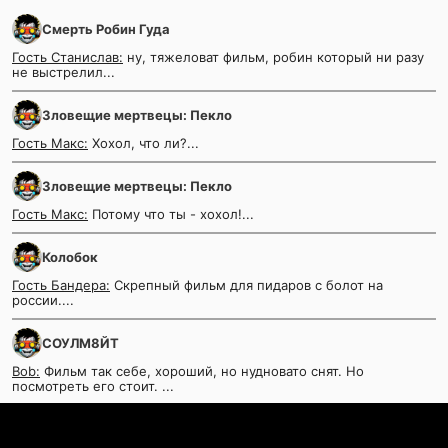
Смерть Робин Гуда
Гость Станислав:
ну, тяжеловат фильм, робин который ни разу
не выстрелил...
Зловещие мертвецы: Пекло
Гость Макс:
Хохол, что ли?...
Зловещие мертвецы: Пекло
Гость Макс:
Потому что ты - хохол!...
Колобок
Гость Бандера:
Скрепный фильм для пидаров с болот на
россии....
СОУЛМ8ЙТ
Bob:
Фильм так себе, хороший, но нудновато снят. Но
посмотреть его стоит. ...