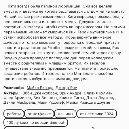
Кэти всегда была папиной любимицей. Они все делали
вместе, и девочка не хотела расставаться с отцом ни на минуту.
Но сейчас все резко изменилось: Кэти выросла, повзрослела, у
нее появились свои интересы и мечты. Девушка мечтает
поступить в колледж, чтобы стать кинорежиссером. Но с этими
переменами не может смириться Рик. Герой мультфильма «На
связи» испробовал все методы, чтобы вернуть внимание
дочери, но только вызывает у подростка очередной приступ
ярости и раздражения. Чтобы наладить семейные связи, Рик
решает отправиться в путешествие всей семьей через страну.
Заодно дочка проведет последние дни перед колледжем
вместе с родителями и младшим братом. Их веселое
путешествие внезапно прерывается. На планете произошло
восстание роботов. И теперь только Митчеллы способны
противостоять взбунтовавшимся андроидам.
Режиссёр:
Майкл Рианда
,
Джефф Роу
Актёры:
Эбби Джейкобсон, Эрик Андре, Оливия Колман,
Фред Армисен, Бек Беннетт, Крисси Тиган, Джон Ледженд,
Дэнни Макбрайд, Майя Рудольф, Майкл Рианда и
другие
роботы
от нетфликс
машины
от нетфликс 2024
100 лучших по версии time out