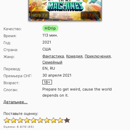
IMDb: 7.6
КП: 7.865
HDrip
Качество:
113 мин.
Время:
2021
Год:
США
Страна:
Фантастика
,
Комедия
,
Приключения
,
Жанр:
Семейный
EN, RU
Перевод:
30 апреля 2021
Премьера СНГ:
18+
Возраст:
Prepare to get weird, cause the world
Слоган:
depends on it.
Детальнее...
Поставьте оценку:
Оценка:
8.8
/10 (
45
)