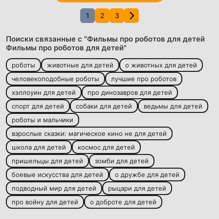
1
2
3
Поиски связанные с "Фильмы про роботов для детей
Фильмы про роботов для детей"
роботы
животные для детей
о животных для детей
человекоподобные роботы
лучшие про роботов
хэллоуин для детей
про динозавров для детей
спорт для детей
собаки для детей
ведьмы для детей
роботы и мальчики
взрослые сказки: магическое кино не для детей
школа для детей
космос для детей
пришельцы для детей
зомби для детей
боевые искусства для детей
о дружбе для детей
подводный мир для детей
рыцари для детей
про войну для детей
о доброте для детей