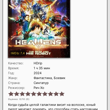
Качество:
HDrip
Время:
1 ч 35 мин
Год:
2024
Жанр:
Фантастика, Боевик
Страна:
Сингапур
Режиссер:
Рич Хо
Оценка: 0/10 (
0
)
Когда судьба целой галактики висит на волоске, юный
пилот мечтает доказать, что способен стать настоящим