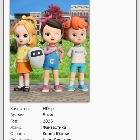
Качество:
HDrip
Время:
5 мин
Год:
2025
Жанр:
Фантастика
Страна:
Корея Южная
Режиссер:
Квон Джун-хи