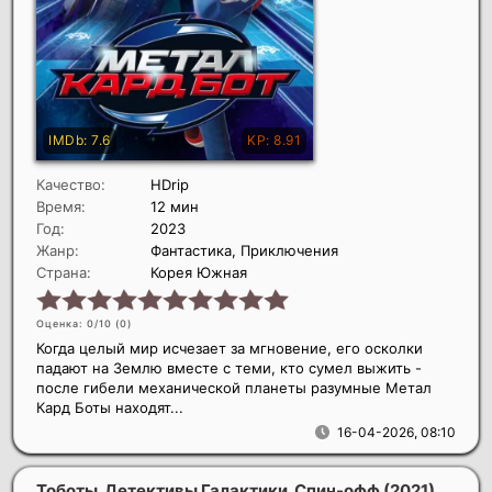
Качество:
HDrip
Время:
12 мин
Год:
2023
Жанр:
Фантастика, Приключения
Страна:
Корея Южная
Оценка: 0/10 (
0
)
Когда целый мир исчезает за мгновение, его осколки
падают на Землю вместе с теми, кто сумел выжить -
после гибели механической планеты разумные Метал
Кард Боты находят...
16-04-2026, 08:10
Тоботы. Детективы Галактики. Спин-офф
(2021)