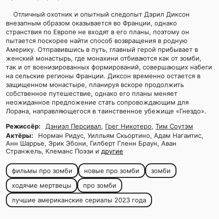
Отличный охотник и опытный следопыт Дэрил Диксон
внезапным образом оказывается во Франции, однако
странствия по Европе не входят в его планы, поэтому он
пытается поскорее найти способ возвращения в родную
Америку. Отправившись в путь, главный герой прибывает в
женский монастырь, где монахини отбиваются как от зомби,
так и от военизированных формирований, совершающих набеги
на сельские регионы Франции. Диксон временно остается в
защищенном монастыре, планируя вскоре продолжить
собственное путешествие, однако его планы меняет
неожиданное предложение стать сопровождающим для
Лорана, направляющегося в таинственное убежище «Гнездо».
Режиссёр:
Дэниэл Персивал
,
Грег Никотеро
,
Тим Соутэм
Актёры:
Норман Ридус, Уилльям Скьортино, Адам Нагаитис,
Анн Шаррье, Эрик Эбони, Гилберт Гленн Браун, Аван
Странжель, Клеманс Поэзи и
другие
фильмы про зомби
новые про зомби
зомби
ходячие мертвецы
про зомби
лучшие американские сериалы 2023 года