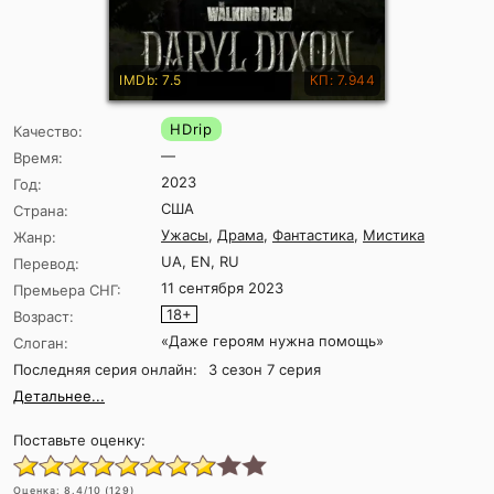
IMDb: 7.5
КП: 7.944
HDrip
Качество:
—
Время:
2023
Год:
США
Страна:
Ужасы
,
Драма
,
Фантастика
,
Мистика
Жанр:
UA, EN, RU
Перевод:
11 сентября 2023
Премьера СНГ:
18+
Возраст:
«Даже героям нужна помощь»
Слоган:
Последняя серия онлайн:
3 сезон 7 серия
Детальнее...
Поставьте оценку:
Оценка:
8.4
/10 (
129
)