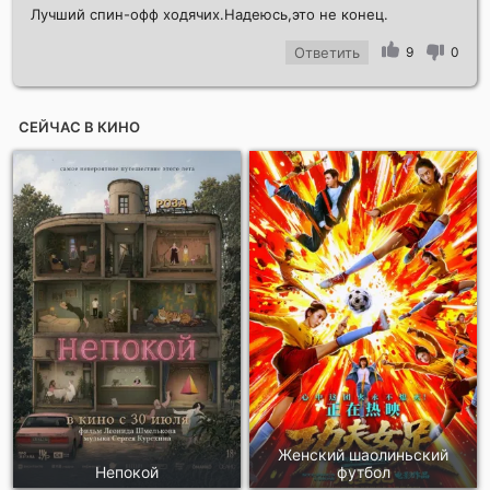
Лучший спин-офф ходячих.Надеюсь,это не конец.
Ответить
9
0
СЕЙЧАС В КИНО
Женский шаолиньский
Непокой
футбол