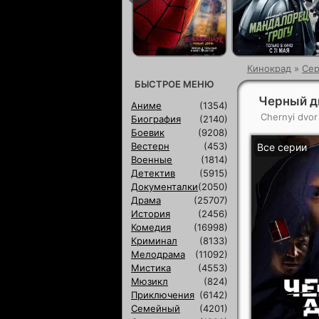
Кинокрад
»
Сер
БЫСТРОЕ МЕНЮ
Черный дв
Аниме
(1354)
Chernyi dvor
Биография
(2140)
Боевик
(9208)
Вестерн
(453)
Все серии
Военные
(1814)
Детектив
(5915)
Документалки
(2050)
Драма
(25707)
История
(2456)
Комедия
(16998)
Криминал
(8133)
Мелодрама
(11092)
Мистика
(4553)
Мюзикл
(824)
Приключения
(6142)
Семейный
(4201)