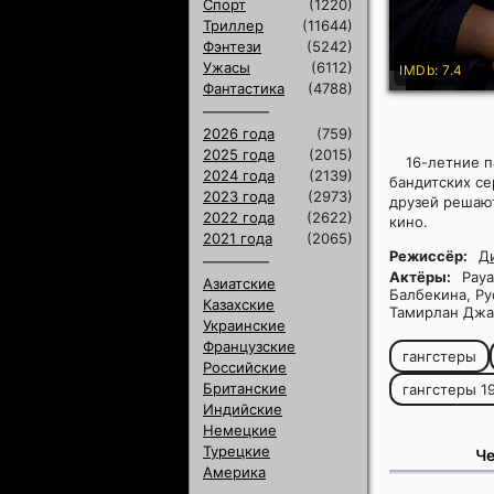
Спорт
(1220)
Триллер
(11644)
Фэнтези
(5242)
Ужасы
(6112)
IMDb: 7.4
Фантастика
(4788)
2026 года
(759)
2025 года
(2015)
16-летние п
2024 года
(2139)
бандитских се
2023 года
(2973)
друзей решают
2022 года
(2622)
кино.
2021 года
(2065)
Режиссёр:
Д
Актёры:
Рауа
Азиатские
Балбекина, Ру
Казахские
Тамирлан Джа
Украинские
Французские
гангстеры
Российские
Британские
гангстеры 1
Индийские
Немецкие
Турецкие
Че
Америка