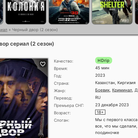
иал
» Черный двор (2 сезон)
ор сериал (2 сезон)
HDrip
Качество:
45 мин
Время:
2023
Год:
Казахстан, Киргизия
Страна:
Боевик
,
Криминал
,
Д
Жанр:
RU
Перевод:
23 декабря 2023
Премьера СНГ:
18+
Возраст:
Мы с первого класса
Слоган:
все, что мы сделали
поодиночке