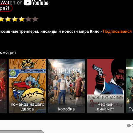
ра?!
люзивные трейлеры, инсайды и новости мира Кино -
Подписывайся 
 смотрят
ы
Команда нашего
Чёрный
двора
Коробка
динамит
Б