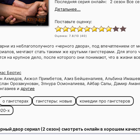
Последняя серия онлайн:
2 сезон Все с
Детальнее...
КП: 7.832
Поставьте оценку:
Оценка:
7.8
/10 (
40
)
арни из неблагополучного «черного двора», под впечатлением от 
риалов, мечтают стать такими же крутыми гангстерами. Для этого 
ся на крупное дело, после которого они понимают, что в жизни все 
иас Бертис
н Ахмедов, Акжол Примбетов, Азиз Бейшеналиев, Альбина Имашев
слан Орозакунован, Элнура Осмоналиева, Айбар Салы, Дамир Аман
нгазиев и
другие
о гангстерах
гангстеры: новые
комедии про гангстеров
920-х
рный двор сериал (2 сезон) смотреть онлайн в хорошем качес