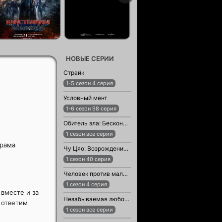
НОВЫЕ СЕРИИ
Страйк
1-5 сезон 4 серия
Условный мент
1-6 сезон 98 серия
Обитель зла: Бесконечная тьма
1 сезон все серии
рама
Чу Цяо: Возрождение из Ледяного озера
1 сезон 40 серия
Человек против малыша
1 сезон 4 серия
 вместе и за
Незабываемая любовь / Возлюбленный незнакомец
, ответим
1 сезон все серии