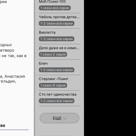
ерии
Моб Психо 100
1 сезон все серии
Чеболь против детектива
1-2 сезон все серии
Виолетта
1-3 сезон все серии
модных
Дело даже не в измене
четверо
1 сезон 2 серия
не так, как в
Блич
1-2 сезон все серии
а, Анастасия
Стерлинг-Поинт
гельдин,
1 сезон 8 серия
Сто лет одиночества
1-2 сезон все серии
ЕЩЕ
тве