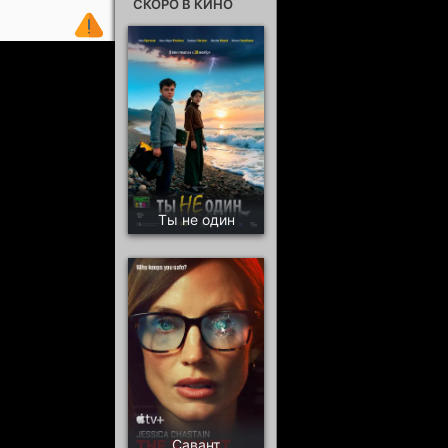
СКОРО В КИНО
Ты не один
Савант