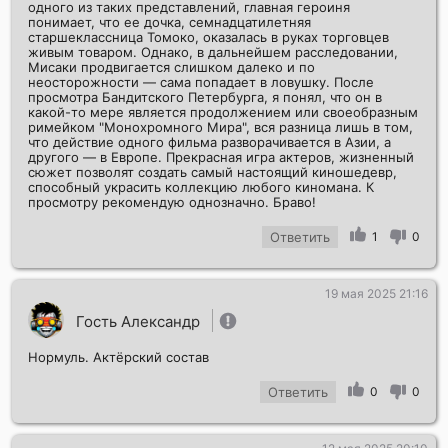
одного из таких представлений, главная героиня
понимает, что ее дочка, семнадцатилетняя
старшеклассница Томоко, оказалась в руках торговцев
живым товаром. Однако, в дальнейшем расследовании,
Мисаки продвигается слишком далеко и по
неосторожности — сама попадает в ловушку. После
просмотра Бандитского Петербурга, я понял, что он в
какой-то мере является продолжением или своеобразным
римейком "Монохромного Мира", вся разница лишь в том,
что действие одного фильма разворачивается в Азии, а
другого — в Европе. Прекрасная игра актеров, жизненный
сюжет позволят создать самый настоящий киношедевр,
способный украсить коллекцию любого киномана. К
просмотру рекомендую однозначно. Браво!
Ответить
1
0
19 мая 2025 21:16
Гость Александр
Нормуль. Актёрский состав
Ответить
0
0