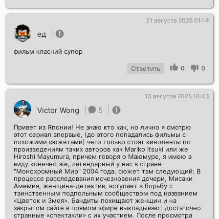
21 августа 2025 01:14
Отправить!
ед
фильм класний супер
Ответить
0
0
13 августа 2025 10:43
Victor Wong
5
Привет из Японии! Не знаю кто как, но лично я смотрю
этот сериал впервые, (до этого попадались фильмы с
похожими сюжетами) чего только стоят киноленты по
произведениям таких авторов как Mariko Itsuki или же
Hiroshi Mayumura, причем говоря о Маюмуре, я имею в
виду конечно же, легендарный у нас в стране
"Монохромный Мир" 2004 года, сюжет там следующий: В
процессе расследования исчезновения дочери, Мисаки
Амемия, женщина-детектив, вступает в борьбу с
таинственным подпольным сообществом под названием
«Цветок и Змея». Бандиты похищают женщин и на
закрытом сайте в прямом эфире выкладывают достаточно
странные «спектакли» с их участием. После просмотра