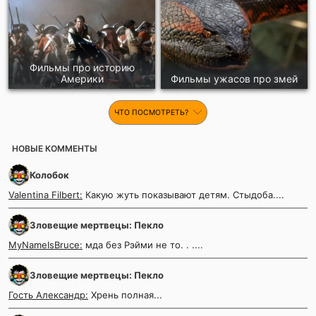
Фильмы про историю
Америки
Фильмы ужасов про змей
ЧТО ПОСМОТРЕТЬ?
НОВЫЕ КОММЕНТЫ
Колобок
Valentina Filbert:
Какую жуть показывают детям. Стыдоба....
Зловещие мертвецы: Пекло
MyNameIsBruce:
мда без Рэйми не то. . ....
Зловещие мертвецы: Пекло
Гость Александр:
Хрень полная...