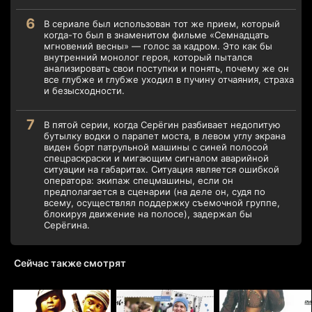
В сериале был использован тот же прием, который
когда-то был в знаменитом фильме «Семнадцать
мгновений весны» — голос за кадром. Это как бы
внутренний монолог героя, который пытался
анализировать свои поступки и понять, почему же он
все глубже и глубже уходил в пучину отчаяния, страха
и безысходности.
В пятой серии, когда Серёгин разбивает недопитую
бутылку водки о парапет моста, в левом углу экрана
виден борт патрульной машины с синей полосой
спецраскраски и мигающим сигналом аварийной
ситуации на габаритах. Ситуация является ошибкой
оператора: экипаж спецмашины, если он
предполагается в сценарии (на деле он, судя по
всему, осуществлял поддержку съемочной группе,
блокируя движение на полосе), задержал бы
Серёгина.
Сейчас также смотрят