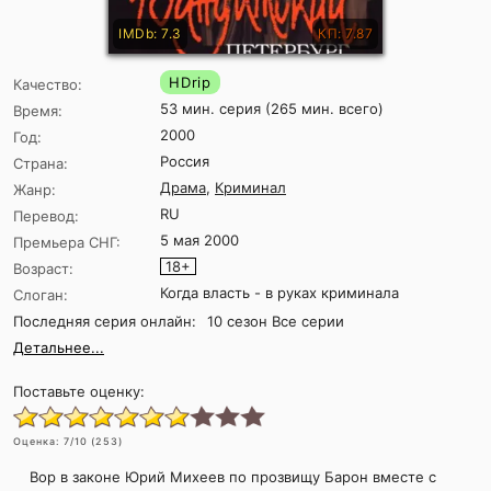
IMDb: 7.3
КП: 7.87
HDrip
Качество:
53 мин. серия (265 мин. всего)
Время:
2000
Год:
Россия
Страна:
Драма
,
Криминал
Жанр:
RU
Перевод:
5 мая 2000
Премьера СНГ:
18+
Возраст:
Когда власть - в руках криминала
Слоган:
Последняя серия онлайн:
10 сезон Все серии
Детальнее...
Поставьте оценку:
Оценка:
7
/10 (
253
)
Вор в законе Юрий Михеев по прозвищу Барон вместе с