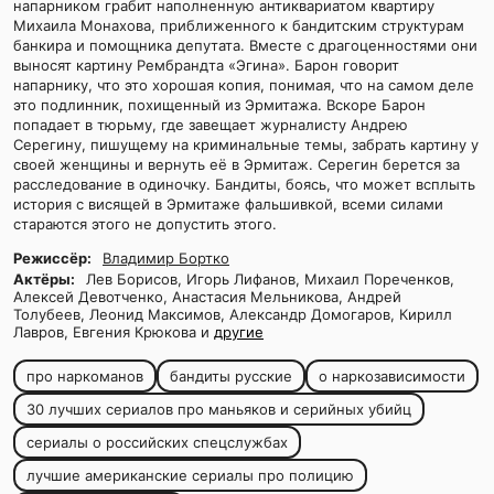
напарником грабит наполненную антиквариатом квартиру
Михаила Монахова, приближенного к бандитским структурам
банкира и помощника депутата. Вместе с драгоценностями они
выносят картину Рембрандта «Эгина». Барон говорит
напарнику, что это хорошая копия, понимая, что на самом деле
это подлинник, похищенный из Эрмитажа. Вскоре Барон
попадает в тюрьму, где завещает журналисту Андрею
Серегину, пишущему на криминальные темы, забрать картину у
своей женщины и вернуть её в Эрмитаж. Серегин берется за
расследование в одиночку. Бандиты, боясь, что может всплыть
история с висящей в Эрмитаже фальшивкой, всеми силами
стараются этого не допустить этого.
Режиссёр:
Владимир Бортко
Актёры:
Лев Борисов, Игорь Лифанов, Михаил Пореченков,
Алексей Девотченко, Анастасия Мельникова, Андрей
Толубеев, Леонид Максимов, Александр Домогаров, Кирилл
Лавров, Евгения Крюкова и
другие
про наркоманов
бандиты русские
о наркозависимости
30 лучших сериалов про маньяков и серийных убийц
сериалы о российских спецслужбах
лучшие американские сериалы про полицию