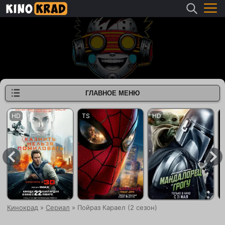
ГЛАВНОЕ МЕНЮ
Кинокрад
»
Сериал
» Пойраз Караел (2 сезон)