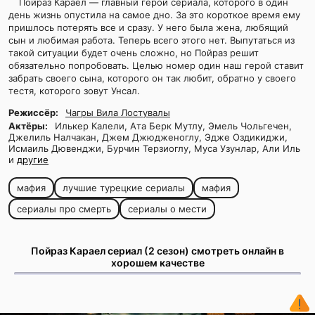
Пойраз Караел — главный герой сериала, которого в один
день жизнь опустила на самое дно. За это короткое время ему
пришлось потерять все и сразу. У него была жена, любящий
сын и любимая работа. Теперь всего этого нет. Выпутаться из
такой ситуации будет очень сложно, но Пойраз решит
обязательно попробовать. Целью номер один наш герой ставит
забрать своего сына, которого он так любит, обратно у своего
тестя, которого зовут Унсал.
Режиссёр:
Чагры Вила Лостувалы
Актёры:
Илькер Калели, Ата Берк Мутлу, Эмель Чольгечен,
Джелиль Налчакан, Джем Джюдженоглу, Эдже Оздикиджи,
Исмаиль Дювенджи, Бурчин Терзиоглу, Муса Узунлар, Али Иль
и
другие
мафия
лучшие турецкие сериалы
мафия
сериалы про смерть
сериалы о мести
Пойраз Караел сериал (2 сезон) смотреть онлайн в
хорошем качестве