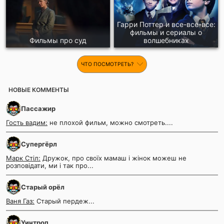
Гарри Поттер и все-все-все:
фильмы и сериалы о
Фильмы про суд
волшебниках
ЧТО ПОСМОТРЕТЬ?
НОВЫЕ КОММЕНТЫ
Пассажир
Гость вадим:
не плохой фильм, можно смотреть....
Супергёрл
Марк Стіл:
Дружок, про своїх мамаш і жінок можеш не
розповідати, ми і так про...
Старый орёл
Ваня Газ:
Старый пердеж...
Уинтроп