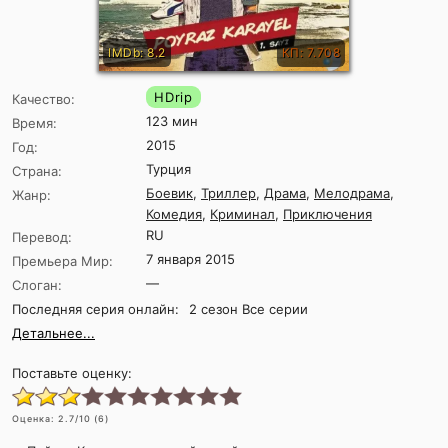
IMDb: 8.2
КП: 7.708
HDrip
Качество:
123 мин
Время:
2015
Год:
Турция
Страна:
Боевик
,
Триллер
,
Драма
,
Мелодрама
,
Жанр:
Комедия
,
Криминал
,
Приключения
RU
Перевод:
7 января 2015
Премьера Мир:
—
Слоган:
Последняя серия онлайн:
2 сезон Все серии
Детальнее...
Поставьте оценку:
Оценка:
2.7
/10 (
6
)