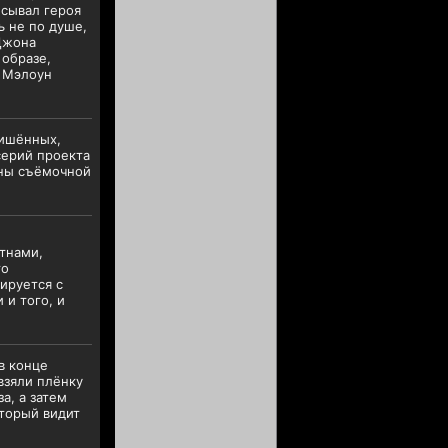
исывал героя
ь не по душе,
Джона
 образе,
м Мэлоун
лишённых,
серий проекта
ены съёмочной
тнами,
го
ируется с
и того, и
в конце
взяли плёнку
а, а затем
оторый видит