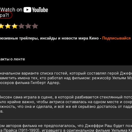
ра?!
люзивные трейлеры, инсайды и новости мира Кино -
Подписывайся 
акты о ленте
начальном варианте списка гостей, который составлял герой Джеф
аметить имена тех, кто работал над фильмом: режиссёр Уильям М
юсеров фильма Гилберт Адлер.
нссен сама играла в сцене, в которой разбивается стеклянный пот
ыло крайне важно, чтобы актриса оставалась на одном месте и сох
жность, что она и сделала, и всё же ей серьёзно досталось от па
в.
м авторов фильма не предполагалось, что Джеффри Раш будет пох
а Прайса (1911-1993), игравшего в оригинальном фильме Уильяма Ка