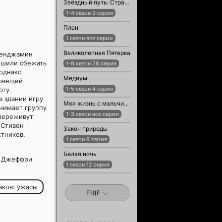
Звёздный путь: Странные новые миры
1-4 сезон 3 серия
Плен
1 сезон все серии
Великолепная Пятерка
 Бенджамин
ешили сбежать
1-8 сезон 28 серия
 однако
Медиум
ловещей
1-5 сезон 4 серия
оту.
в здании игру
Моя жизнь с мальчиками Уолтер
анимает группу
1-3 сезон все серии
 переживут
 Стивен
Закон природы
стников.
1 сезон 9 серия
Белая ночь
, Джеффри
1 сезон 12 серия
аков: ужасы
ЕЩЕ