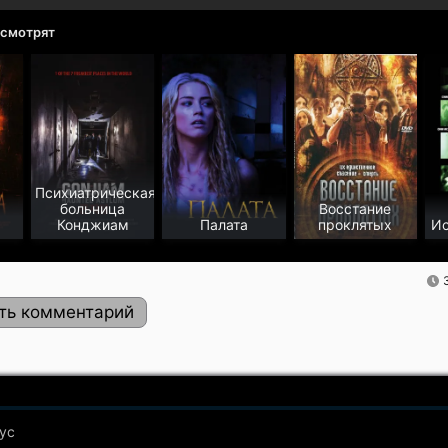
 смотрят
Психиатрическая
больница
Восстание
Конджиам
Палата
проклятых
Ис
ть комментарий
ус