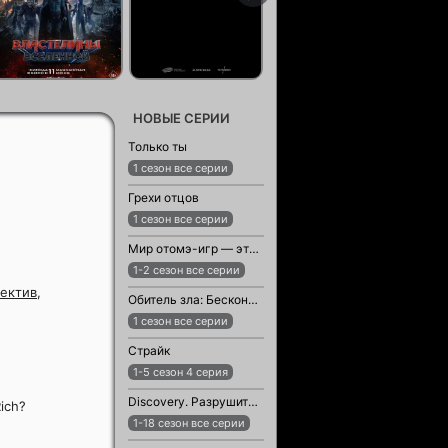
НОВЫЕ СЕРИИ
Только ты
1 сезон все серии
Грехи отцов
1 сезон все серии
Мир отомэ-игр — это тяжёлый мир для мобов
1-2 сезон все серии
ектив
,
Обитель зла: Бесконечная тьма
1 сезон все серии
Страйк
1-5 сезон 4 серия
Discovery. Разрушители легенд
ich?
1-18 сезон все серии