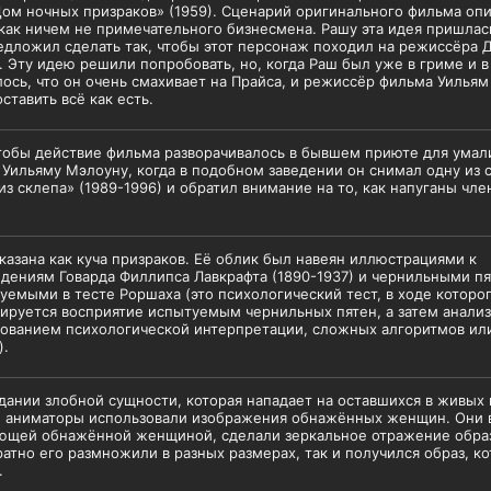
Дом ночных призраков» (1959). Сценарий оригинального фильма оп
как ничем не примечательного бизнесмена. Рашу эта идея пришлас
едложил сделать так, чтобы этот персонаж походил на режиссёра 
. Эту идею решили попробовать, но, когда Раш был уже в гриме и в
ось, что он очень смахивает на Прайса, и режиссёр фильма Уилья
ставить всё как есть.
тобы действие фильма разворачивалось в бывшем приюте для ума
Уильяму Мэлоуну, когда в подобном заведении он снимал одну из 
из склепа» (1989-1996) и обратил внимание на то, как напуганы чл
казана как куча призраков. Её облик был навеян иллюстрациями к
дениям Говарда Филлипса Лавкрафта (1890-1937) и чернильными пя
уемыми в тесте Роршаха (это психологический тест, в ходе которо
ируется восприятие испытуемым чернильных пятен, а затем анализ
ованием психологической интерпретации, сложных алгоритмов или 
).
дании злобной сущности, которая нападает на оставшихся в живых 
, аниматоры использовали изображения обнажённых женщин. Они 
ющей обнажённой женщиной, сделали зеркальное отражение образ
атно его размножили в разных размерах, так и получился образ, к
.