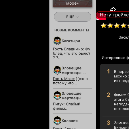
море»
Нету трейле
ЕЩЕ
НОВЫЕ КОММЕНТЫ
Экск
Богатыри
Гость Владимир:
Фу
блэд, что это было?
? ?...
Интересные ф
Зловещие
В перво
мертвецы:
можно з
Пекло
Гость Макс:
}{охол
из прод
потому что...
Зловещие
Фамке Я
мертвецы:
этого б
Пекло
Питух:
Слабый
неподви
фильм...
осколко
Колония
Замысло
Винсент
Гость Алекс: