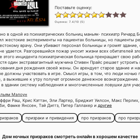
Поставьте оценку:
КП: 6.574
Оценка:
7.4
/10 (
5
)
вно в одной из психиатрических больниц маньяк- психиатр Ричард
вил жестокие эксперименты на пациентах больницы, но пациенты р
естокому врачу. Они убивают персонал больницы и громят здание,
не удается. Разгоревшийся пожар уносит жизни всех обитателей з
е этого инцидента психиатрическая больница прекращает свою раб
стя один экстравагантный мужчина Стивен Прайс решает устроить 
нования дня рождения своей жены. Он арендует старое здание и н
е должны участвовать в игре. Смысл игры, в том, что люди ночью
, а выжившие к утру получат огромное денежное вознаграждение.
 в здании систему наблюдения и многочисленные ловушки для уча
ильям Мэлоун
фри Раш, Крис Кэттэн, Эли Лартер, Бриджит Уилсон, Макс Перлих
би, Фамке Янссен, Тэй Диггз, Питер Галлахер и
другие
ризраков
призраки и привидения
про призраков
про призр
Дом ночных призраков смотреть онлайн в хорошем качестве