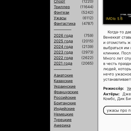
Спорт
(1220)
Триллер
(11644)
Фэнтези
(5242)
Ужасы
(6112)
IMDb: 5.6
Фантастика
(4787)
Когда-то да
2026 года
(759)
Венеккат ста
2025 года
(2015)
и отомстить ж
2024 года
(2139)
выбраться им 
2023 года
(2973)
клиники. Посл
2022 года
(2622)
Много лет спу
2021 года
(2065)
в честь празд
людей, которы
нечто ужасное
Азиатские
устанавливает
Казахские
Украинские
Режиссёр:
У
Французские
Актёры:
Джеф
Российские
Комбс, Дик Би
Британские
Индийские
ужасы про п
Немецкие
Турецкие
Америка