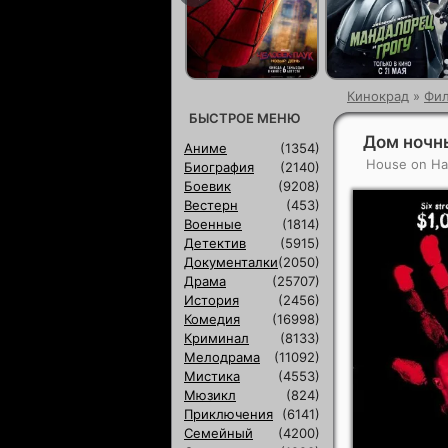
Кинокрад
»
Фи
БЫСТРОЕ МЕНЮ
Дом ночн
Аниме
(1354)
House on Hau
Биография
(2140)
Боевик
(9208)
Вестерн
(453)
Военные
(1814)
Детектив
(5915)
Документалки
(2050)
Драма
(25707)
История
(2456)
Комедия
(16998)
Криминал
(8133)
Мелодрама
(11092)
Мистика
(4553)
Мюзикл
(824)
Приключения
(6141)
Семейный
(4200)