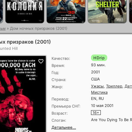
льм
» Дом ночных призраков (2001)
ых призраков (2001)
nted Hill
HDrip
Качество:
93 мин.
Время:
2001
Год:
США
Страна:
Ужасы
,
Триллер
,
Дет
Жанр:
Мистика
EN, RU
Перевод:
10 мая 2001
Премьера СНГ:
16+
Возраст:
Are You Dying To Be R
Слоган:
Детальнее...