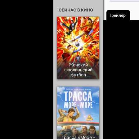
СЕЙЧАС В КИНО
Трейлер
Женский
шаолиньский
футбол
Трасса «Море -