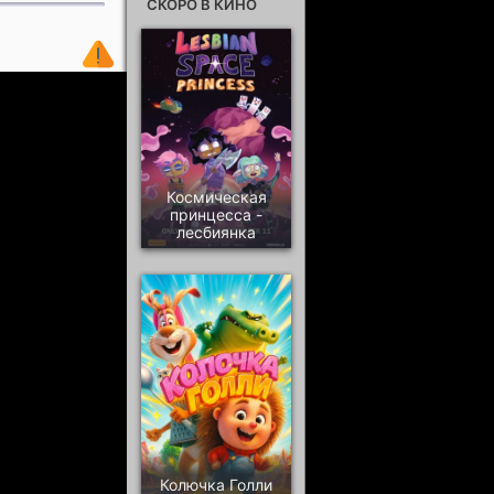
СКОРО В КИНО
Космическая
принцесса -
лесбиянка
Колючка Голли