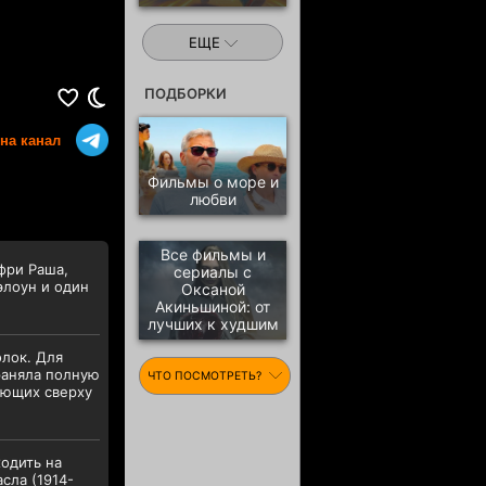
ЕЩЕ
ПОДБОРКИ
на канал
Фильмы о море и
любви
Все фильмы и
фри Раша,
сериалы с
элоун и один
Оксаной
Акиньшиной: от
лучших к худшим
олок. Для
раняла полную
ЧТО ПОСМОТРЕТЬ?
дающих сверху
одить на
сла (1914-