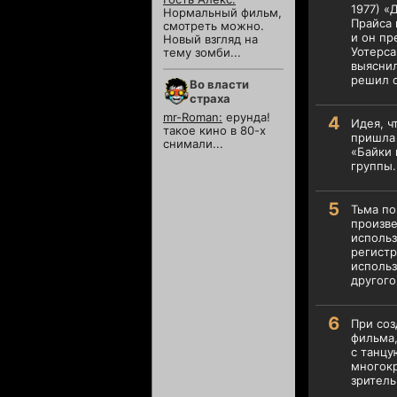
1977) «
Нормальный фильм,
Прайса 
смотреть можно.
и он пр
Новый взгляд на
Уотерса
тему зомби...
выяснил
решил о
Во власти
страха
mr-Roman:
ерунда!
Идея, ч
такое кино в 80-х
пришла 
снимали...
«Байки 
группы.
Тьма по
произве
использ
регистр
использ
другого
При соз
фильма
с танцу
многокр
зритель