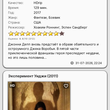
Качество:
HDrip
Время:
129 мин.
Год:
2017
Жанр:
Фэнтези, Боевик
Страна:
США
Режиссер:
Хоаким Роннинг, Эспен Сандберг
Оценка: 8.8/10 (
312
)
Джонни Депп вновь предстаёт в образе обаятельного и
остроумного Джека Воробья. В пятой части
приключенческой франшизы героя преследуют неудачи,
но это лишь половина...
31-07-2026, 22:24
Эксперимент Уиджи
(2011)