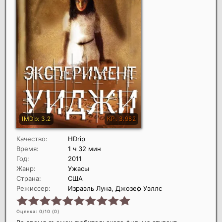
Качество:
HDrip
Время:
1 ч 32 мин
Год:
2011
Жанр:
Ужасы
Страна:
США
Режиссер:
Израэль Луна, Джозеф Уэллс
Оценка: 0/10 (
0
)