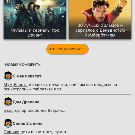
30 лучших фильмов и
Фильмы и сериалы про
сериалов с Бенедиктом
десант
Камбербэтчем
ЧТО ПОСМОТРЕТЬ?
НОВЫЕ КОММЕНТЫ
С меня хватит!
Муж Елены:
печалька, печалька, они там все пиндосы на
психотропных таблетках или...
Дом Дракона
анар:
супер особенно 8серия...
Соник 2 в кино
Оливия:
дети в восторге, супер...