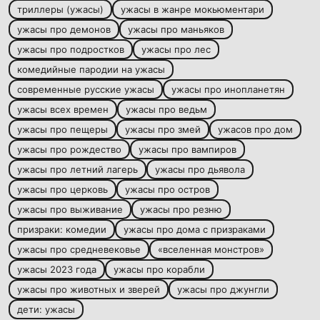
триллеры (ужасы)
ужасы в жанре мокьюментари
ужасы про демонов
ужасы про маньяков
ужасы про подростков
ужасы про лес
комедийные пародии на ужасы
современные русские ужасы
ужасы про инопланетян
ужасы всех времен
ужасы про ведьм
ужасы про пещеры
ужасы про змей
ужасов про дом
ужасы про рождество
ужасы про вампиров
ужасы про летний лагерь
ужасы про дьявола
ужасы про церковь
ужасы про остров
ужасы про выживание
ужасы про резню
призраки: комедии
ужасы про дома с призраками
ужасы про средневековье
«вселенная монстров»
ужасы 2023 года
ужасы про корабли
ужасы про животных и зверей
ужасы про джунгли
дети: ужасы