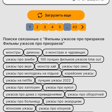
Загрузить еще
1
2
3
4
5
...
43
Поиски связанные с "Фильмы ужасов про призраков
Фильмы ужасов про призраков"
монстры
демоны
о монстрах и чудовищах
ужасы про зомби
100 лучших фильмов ужасов time out
ужасы про акул
монстр хай
ужасы про секс
ужасы про молодежь на отдыхе
корейские ужасы
ужасы на netflix
лучшие ужасы 2022
ужасы про хэллоуин
ужасы про кукол
ужасов про дома с привидениями
ужасы про оборотней
ужасы про больницу
ужасы про экзорцизм
японские ужасы
ужасы про клоунов