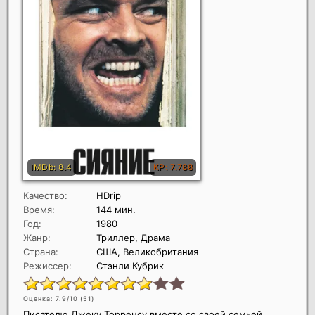
Качество:
HDrip
Время:
144 мин.
Год:
1980
Жанр:
Триллер, Драма
Страна:
США, Великобритания
Режиссер:
Стэнли Кубрик
Оценка: 7.9/10 (
51
)
Писателю Джеку Торренсу вместе со своей семьей