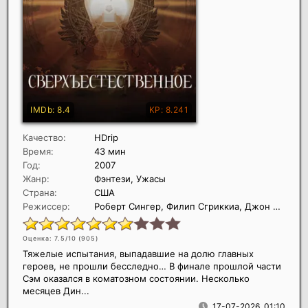
Качество:
HDrip
Время:
43 мин
Год:
2007
Жанр:
Фэнтези, Ужасы
Страна:
США
Режиссер:
Роберт Сингер, Филип Сгриккиа, Джон Шоуолтер
Оценка: 7.5/10 (
905
)
Тяжелые испытания, выпадавшие на долю главных
героев, не прошли бесследно… В финале прошлой части
Сэм оказался в коматозном состоянии. Несколько
месяцев Дин...
17-07-2026, 01:10