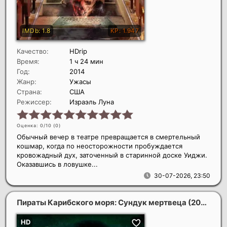
Качество:
HDrip
Время:
1 ч 24 мин
Год:
2014
Жанр:
Ужасы
Страна:
США
Режиссер:
Израэль Луна
Оценка: 0/10 (
0
)
Обычный вечер в театре превращается в смертельный
кошмар, когда по неосторожности пробуждается
кровожадный дух, заточенный в старинной доске Уиджи.
Оказавшись в ловушке...
30-07-2026, 23:50
Пираты Карибского моря: Сундук мертвеца
(2006)