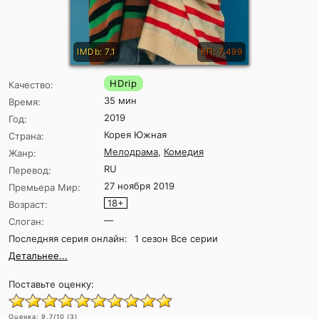
IMDb: 7.1
КП: 7.499
HDrip
Качество:
35 мин
Время:
2019
Год:
Корея Южная
Страна:
Мелодрама
,
Комедия
Жанр:
RU
Перевод:
27 ноября 2019
Премьера Мир:
18+
Возраст:
—
Слоган:
Последняя серия онлайн:
1 сезон Все серии
Детальнее...
Поставьте оценку:
Оценка:
9.7
/10 (
3
)