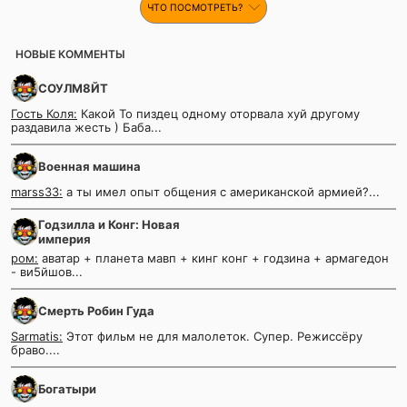
ЧТО ПОСМОТРЕТЬ?
НОВЫЕ КОММЕНТЫ
СОУЛМ8ЙТ
Гость Коля:
Какой То пиздец одному оторвала хуй другому
раздавила жесть ) Баба...
Военная машина
marss33:
а ты имел опыт общения с американской армией?...
Годзилла и Конг: Новая
империя
ром:
аватар + планета мавп + кинг конг + годзина + армагедон
- ви5йшов...
Смерть Робин Гуда
Sarmatis:
Этот фильм не для малолеток. Супер. Режиссёру
браво....
Богатыри