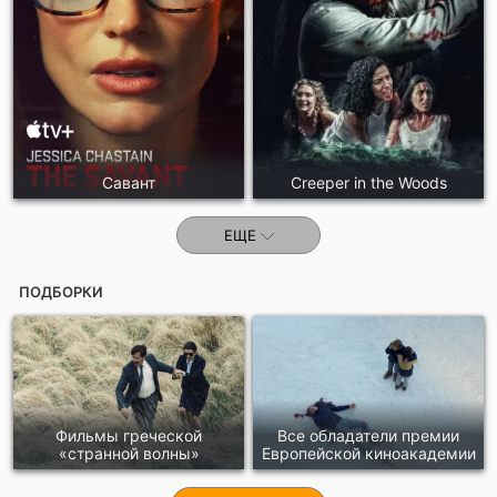
Савант
Creeper in the Woods
ЕЩЕ
ПОДБОРКИ
Фильмы греческой
Все обладатели премии
«странной волны»
Европейской киноакадемии