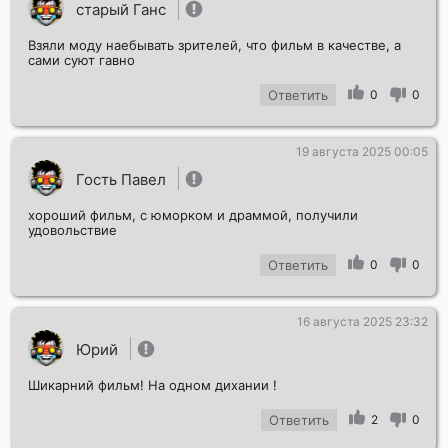
старый Ганс
Взяли моду наебывать зрителей, что фильм в качестве, а
сами суют гавно
Ответить
0
0
19 августа 2025 00:05
Гость Павел
хороший фильм, с юморком и драммой, получили
удовольствие
Ответить
0
0
16 августа 2025 23:32
Юрий
Шикарний фильм! На одном дихании !
Ответить
2
0