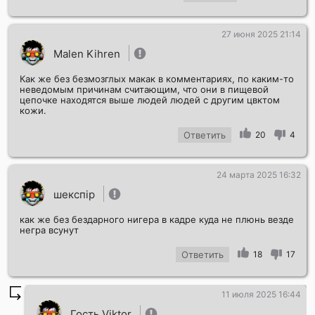
27 июня 2025 21:14
Malen Kihren
Как же без безмозглых макак в комментариях, по каким-то
неведомым причинам считающим, что они в пищевой
цепочке находятся выше людей людей с другим цвктом
кожи.
Ответить
20
4
24 марта 2025 16:32
шекспір
как же без бездарного нигера в кадре куда не плюнь везде
негра всунут
Ответить
18
17
11 июля 2025 16:44
Гость Viktor