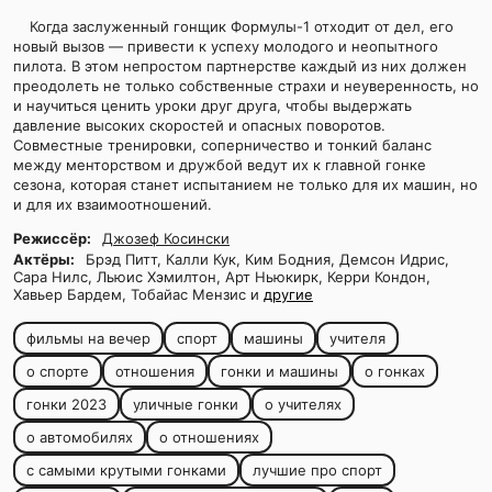
Когда заслуженный гонщик Формулы-1 отходит от дел, его
новый вызов — привести к успеху молодого и неопытного
пилота. В этом непростом партнерстве каждый из них должен
преодолеть не только собственные страхи и неуверенность, но
и научиться ценить уроки друг друга, чтобы выдержать
давление высоких скоростей и опасных поворотов.
Совместные тренировки, соперничество и тонкий баланс
между менторством и дружбой ведут их к главной гонке
сезона, которая станет испытанием не только для их машин, но
и для их взаимоотношений.
Режиссёр:
Джозеф Косински
Актёры:
Брэд Питт, Калли Кук, Ким Бодния, Демсон Идрис,
Сара Нилс, Льюис Хэмилтон, Арт Ньюкирк, Керри Кондон,
Хавьер Бардем, Тобайас Мензис и
другие
фильмы на вечер
спорт
машины
учителя
о спорте
отношения
гонки и машины
о гонках
гонки 2023
уличные гонки
о учителях
о автомобилях
о отношениях
с самыми крутыми гонками
лучшие про спорт