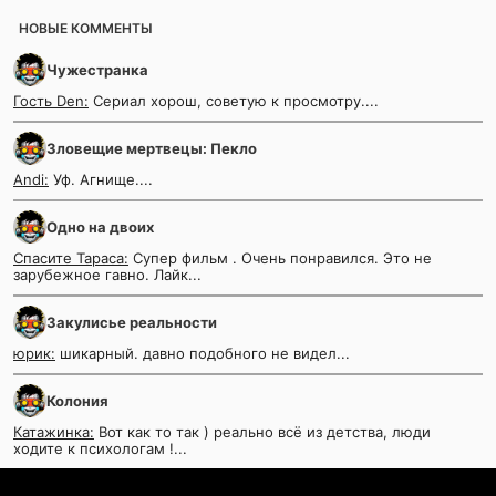
НОВЫЕ КОММЕНТЫ
Чужестранка
Гость Den:
Сериал хорош, советую к просмотру....
Зловещие мертвецы: Пекло
Andi:
Уф. Агнище....
Одно на двоих
Спасите Тараса:
Супер фильм . Очень понравился. Это не
зарубежное гавно. Лайк...
Закулисье реальности
юрик:
шикарный. давно подобного не видел...
Колония
Катажинка:
Вот как то так ) реально всё из детства, люди
ходите к психологам !...