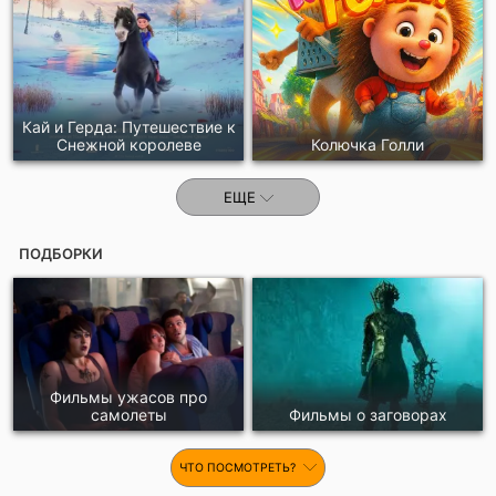
Кай и Герда: Путешествие к
Снежной королеве
Колючка Голли
ЕЩЕ
ПОДБОРКИ
Фильмы ужасов про
самолеты
Фильмы о заговорах
ЧТО ПОСМОТРЕТЬ?