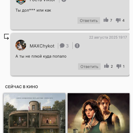
Ты дол*** или как
Ответить
7
4
22 августа 2025 19:17
MAXChykot
3
А ты не плюй куда попало
Ответить
2
1
СЕЙЧАС В КИНО