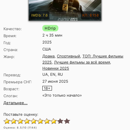
IMDb: 7.6
КП: 8.158
HDrip
Качество:
2 ч 35 мин
Время:
2025
Год:
США
Страна:
Драма
,
Спортивный
,
ТОП: Лучшие фильмы
Жанр:
2025
,
Лучшие фильмы за всё время
,
Новинки 2025
UA, EN, RU
Перевод:
27 июня 2025
Премьера СНГ:
18+
Возраст:
«Это только начало»
Слоган:
Детальнее...
Поставьте оценку:
Оценка:
8.5
/10 (
1144
)