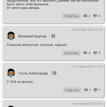
продолжение, всё что заложил Джеймс Ван во вселенную
было убито этим фильмом.
От меня одна звезда.
Ответить
2
4
17 октября 2025 21:59
Великий Критик
Слишком затянутый, скучный, нудный...
Ответить
3
2
17 октября 2025 13:09
Гость Александр
С 10/6 не фонтан
Ответить
1
1
15 октября 2025 20:45