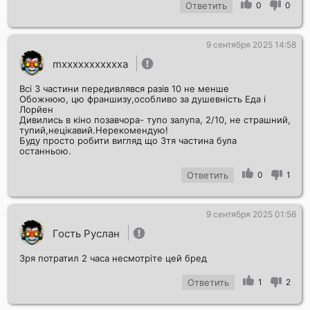
Ответить
0
0
9 сентября 2025 14:58
mxxxxxxxxxxxa
Всі 3 частини передивлявся разів 10 не менше
Обожнюю, цю франшизу,особливо за душевність Еда і
Лорйен
Дивились в кіно позавчора- тупо залупа, 2/10, не страшний,
тупий,нецікавий.Нерекомендую!
Буду просто робити вигляд що 3тя частина була
останньою.
Ответить
0
1
9 сентября 2025 01:56
Гость Руслан
Зря потратил 2 часа несмотріте цей бред
Ответить
1
2