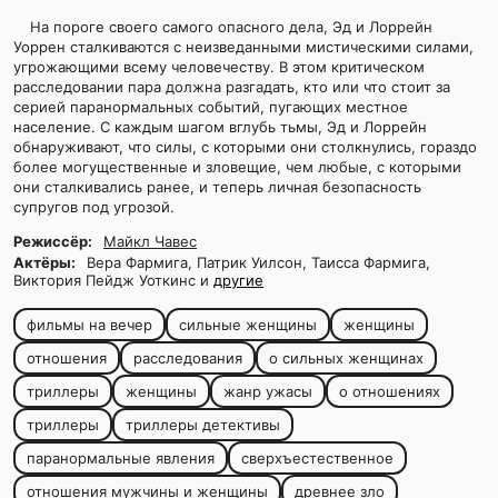
На пороге своего самого опасного дела, Эд и Лоррейн
Уоррен сталкиваются с неизведанными мистическими силами,
угрожающими всему человечеству. В этом критическом
расследовании пара должна разгадать, кто или что стоит за
серией паранормальных событий, пугающих местное
население. С каждым шагом вглубь тьмы, Эд и Лоррейн
обнаруживают, что силы, с которыми они столкнулись, гораздо
более могущественные и зловещие, чем любые, с которыми
они сталкивались ранее, и теперь личная безопасность
супругов под угрозой.
Режиссёр:
Майкл Чавес
Актёры:
Вера Фармига, Патрик Уилсон, Таисса Фармига,
Виктория Пейдж Уоткинс и
другие
фильмы на вечер
сильные женщины
женщины
отношения
расследования
о сильных женщинах
триллеры
женщины
жанр ужасы
о отношениях
триллеры
триллеры детективы
паранормальные явления
сверхъестественное
отношения мужчины и женщины
древнее зло