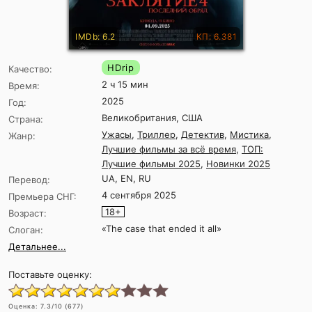
IMDb: 6.2
КП: 6.381
HDrip
Качество:
2 ч 15 мин
Время:
2025
Год:
Великобритания, США
Страна:
Ужасы
,
Триллер
,
Детектив
,
Мистика
,
Жанр:
Лучшие фильмы за всё время
,
ТОП:
Лучшие фильмы 2025
,
Новинки 2025
UA, EN, RU
Перевод:
4 сентября 2025
Премьера СНГ:
18+
Возраст:
«The case that ended it all»
Слоган:
Детальнее...
Поставьте оценку:
Оценка:
7.3
/10 (
677
)