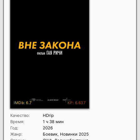
Качество:
HDrip
Время:
1 ч 38 мин
Год:
2026
Жанр:
Боевик, Новинки 2025