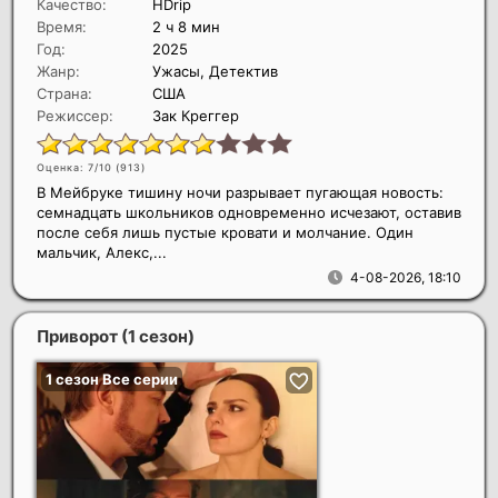
Качество:
HDrip
Время:
2 ч 8 мин
Год:
2025
Жанр:
Ужасы, Детектив
Страна:
США
Режиссер:
Зак Креггер
Оценка: 7/10 (
913
)
В Мейбруке тишину ночи разрывает пугающая новость:
семнадцать школьников одновременно исчезают, оставив
после себя лишь пустые кровати и молчание. Один
мальчик, Алекс,...
4-08-2026, 18:10
Приворот (1 сезон)