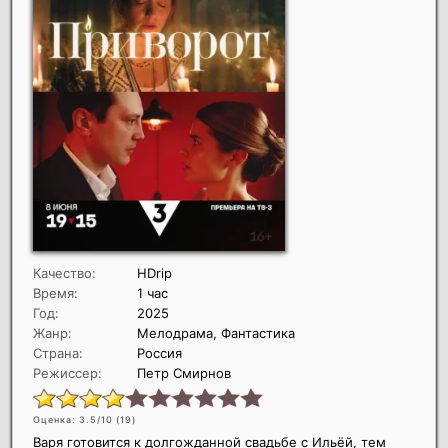
Качество:
HDrip
Время:
1 час
Год:
2025
Жанр:
Мелодрама, Фантастика
Страна:
Россия
Режиссер:
Петр Смирнов
Оценка: 3.5/10 (
19
)
Варя готовится к долгожданной свадьбе с Ильёй, тем