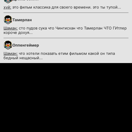
хуй:
это фильм классика для своего времени. это ты тупой...
Тамерлан
Шаман:
сто пудов сука что Чингисхан что Тамерлан ЧТО ГИтлер
короче дохуя...
Оппенгеймер
Шаман:
что хотели показать етим фильмом какой он типа
бедный нещасный...
Контакты
©
KinoKrad.my
- фильмы на любой вкус