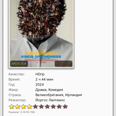
Качество:
HDrip
Время:
2 ч 44 мин
Год:
2024
Жанр:
Драма, Комедия
Страна:
Великобритания, Ирландия
Режиссер:
Йоргос Лантимос
Оценка: 3.9/10 (
18
)