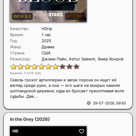
Качество:
HDrip
Время:
1 час
Год:
2025
Жанр:
Драма
Страна:
США
Режиссер:
Джэми Пэйн, Azhur Saleem, Эмер Конрой
Оценка: 7.2/10 (
28
)
Сквозь грохот артиллерии и запах пороха он ищет её
взгляд среди руин, а она — его шаги на мокрых камнях
шотландской деревни, куда их бросает прихотливая воля
судьбы. Две...
29-07-2026, 09:50
In the Grey
(2026)