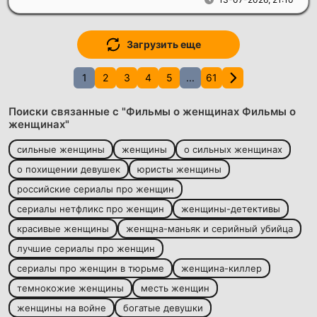
Загрузить еще
1
2
3
4
5
...
61
Поиски связанные с "Фильмы о женщинах Фильмы о
женщинах"
сильные женщины
женщины
о сильных женщинах
о похищении девушек
юристы женщины
российские сериалы про женщин
сериалы нетфликс про женщин
женщины-детективы
красивые женщины
женщна-маньяк и серийный убийца
лучшие сериалы про женщин
сериалы про женщин в тюрьме
женщина-киллер
темнокожие женщины
месть женщин
женщины на войне
богатые девушки