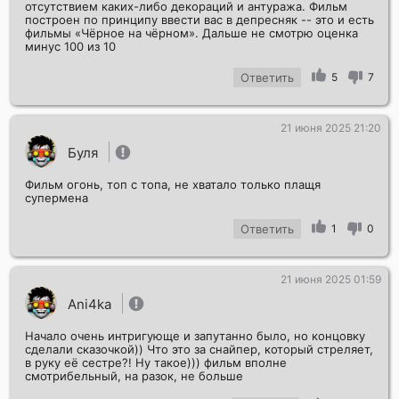
отсутствием каких-либо декораций и антуража. Фильм
построен по принципу ввести вас в депресняк -- это и есть
фильмы «Чёрное на чёрном». Дальше не смотрю оценка
минус 100 из 10
Ответить
5
7
21 июня 2025 21:20
Буля
Фильм огонь, топ с топа, не хватало только плащя
супермена
Ответить
1
0
21 июня 2025 01:59
Аni4ka
Начало очень интригующе и запутанно было, но концовку
сделали сказочкой)) Что это за снайпер, который стреляет,
в руку её сестре?! Ну такое))) фильм вполне
смотрибельный, на разок, не больше