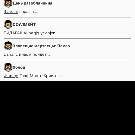
День разоблачения
Шаман:
параша...
СОУЛМ8ЙТ
ПИДАРАША:
negjq yt ghjxnj...
Зловещие мертвецы: Пекло
Lisha:
с пивом пойдёт...
Холод
Фюрер:
Граф Монте Кристо......