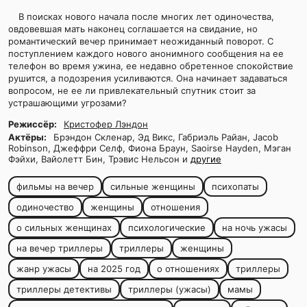
В поисках нового начала после многих лет одиночества,
овдовевшая мать наконец соглашается на свидание, но
романтический вечер принимает неожиданный поворот. С
поступлением каждого нового анонимного сообщения на ее
телефон во время ужина, ее недавно обретенное спокойствие
рушится, а подозрения усиливаются. Она начинает задаваться
вопросом, не ее ли привлекательный спутник стоит за
устрашающими угрозами?
Режиссёр:
Кристофер Лэндон
Актёры:
Брэндон Скленар, Эд Викс, Габриэль Райан, Jacob
Robinson, Джеффри Селф, Фиона Браун, Saoirse Hayden, Мэган
Фэйхи, Вайолетт Бин, Трэвис Нельсон и
другие
фильмы на вечер
сильные женщины
психопаты
одиночество
женщины
отношения
о сильных женщинах
психологические
на ночь ужасы
на вечер триллеры
триллеры
женщины
жанр ужасы
на 2025 год
о отношениях
триллеры
триллеры детективы
триллеры (ужасы)
мамы