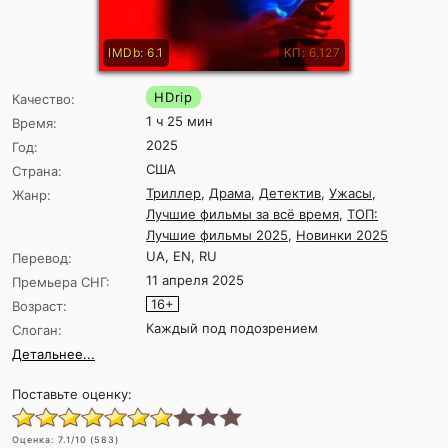
IMDb: 6.1
КП: 6.127
HDrip
Качество:
1 ч 25 мин
Время:
2025
Год:
США
Страна:
Триллер
,
Драма
,
Детектив
,
Ужасы
,
Жанр:
Лучшие фильмы за всё время
,
ТОП:
Лучшие фильмы 2025
,
Новинки 2025
UA, EN, RU
Перевод:
11 апреля 2025
Премьера СНГ:
16+
Возраст:
Каждый под подозрением
Слоган:
Детальнее...
Поставьте оценку:
Оценка:
7.1
/10 (
583
)