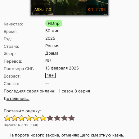
IMDb: 7.3
КП: 7.786
HDrip
Качество:
50 мин
Время:
2025
Год:
Россия
Страна:
Драма
Жанр:
RU
Перевод:
13 февраля 2025
Премьера СНГ:
18+
Возраст:
—
Слоган:
Последняя серия онлайн:
1 сезон 8 серия
Детальнее...
Поставьте оценку:
Оценка:
6.3
/10 (
660
)
На пороге нового закона, отменяющего смертную казнь,