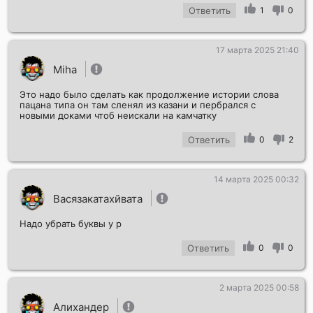
Ответить
1
0
17 марта 2025 21:40
Miha
Это надо было сделать как продолжение истории слова
пацана типа он там сленял из казани и пербрался с
новыми доками чтоб неискали на камчатку
Ответить
0
2
14 марта 2025 00:32
Васязакатахйвата
Надо убрать буквы у р
Ответить
0
0
2 марта 2025 00:58
Алихандер