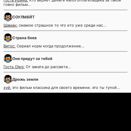
Гость Ирина:
Кто вернёт деньги налогоплательщика за такой
говно фильм...
СОУЛМ8ЙТ
Шаман:
смамое страшное то что ето уже среди нас...
Страна боев
Витос:
Сериал норм когда продолжение...
Они придут за тобой
Гость Oleg:
От заката до рассвета...
Дрожь земли
хуй:
это фильм классика для своего времени. это ты тупой...