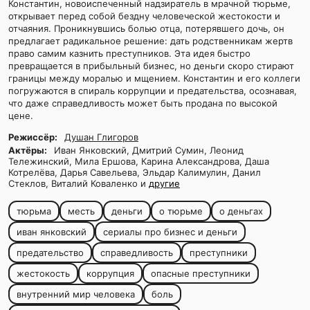
Константин, новоиспеченный надзиратель в мрачной тюрьме,
открывает перед собой бездну человеческой жестокости и
отчаяния. Проникнувшись болью отца, потерявшего дочь, он
предлагает радикальное решение: дать родственникам жертв
право самим казнить преступников. Эта идея быстро
превращается в прибыльный бизнес, но деньги скоро стирают
границы между моралью и мщением. Константин и его коллеги
погружаются в спираль коррупции и предательства, осознавая,
что даже справедливость может быть продана по высокой
цене.
Режиссёр:
Душан Глигоров
Актёры:
Иван Янковский, Дмитрий Сумин, Леонид
Тележинский, Мила Ершова, Карина Александрова, Даша
Котрелёва, Дарья Савельева, Эльдар Калимулин, Данил
Стеклов, Виталий Коваленко и
другие
тюрьма
месть
деньги
о тюрьме
о деньгах
иван янковский
сериалы про бизнес и деньги
предательство
справедливость
преступники
жестокость
коррупция
опасные преступники
внутренний мир человека
боль