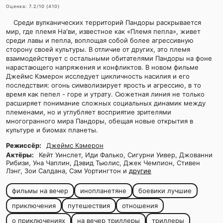
Оценка:
7.2
/10 (
410
)
Среди вулканических территорий Пандоры раскрывается
мир, где племя На'ви, известное как «Племя пепла», живет
среди лавы и пепла, воплощая собой более агрессивную
сторону своей культуры. В отличие от других, это племя
взаимодействует с остальными обитателями Пандоры на фоне
нарастающего напряжения и конфликтов. В новом фильме
Джеймс Кэмерон исследует цикличность насилия и его
последствия: огонь символизирует ярость и агрессию, в то
время как пепел - горе и утрату. Сюжетная линия не только
расширяет понимание сложных социальных динамик между
племенами, но и углубляет восприятие зрителями
многогранного мира Пандоры, обещая новые открытия в
культуре и биомах планеты.
Режиссёр:
Джеймс Кэмерон
Актёры:
Кейт Уинслет, Иди Фалько, Сигурни Уивер, Джованни
Рибизи, Уна Чаплин, Дэвид Тьюлис, Джек Чемпион, Стивен
Лэнг, Зои Салдана, Сэм Уортингтон и
другие
фильмы на вечер
инопланетяне
боевики лучшие
приключения
путешествия
отношения
о приключениях
на вечер триллеры
триллеры