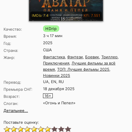
IMDb: 7.4
КП: 7.551
HDrip
Качество:
3 ч 17 мин
Время:
2025
Год:
США
Страна:
Фантастика
,
Фэнтези
,
Боевик
,
Триллер
,
Жанр:
Приключения
,
Лучшие фильмы за всё
время
,
ТОП: Лучшие фильмы 2025
,
Новинки 2025
UA, EN, RU
Перевод:
18 декабря 2025
Премьера СНГ:
16+
Возраст:
«Огонь и Пепел»
Слоган:
Детальнее...
Поставьте оценку: