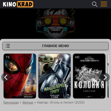
ГЛАВНОЕ МЕНЮ
Кинокрад
»
Фильм
» Аватар: Огонь и пепел (2025)