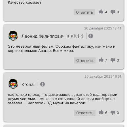
Качество хромает
Ответить
4
0
20 декабря 2025 18:41
Отправить!
Леонид Филиппович 🇺🇦🇧🇷
Это невероятный фильм. Обожаю фантастику, как жанр и
серию фильмов Аватар. Всем мира.
Ответить
7
3
20 декабря 2025 16:51
Kronai
настолько плохо, что даже зашло.. , как стеб над первыми
двумя частями. . смысла с хоть каплей логики вообще не
завезли.. , неплохой 3Д мульт на вечерок
Ответить
6
3