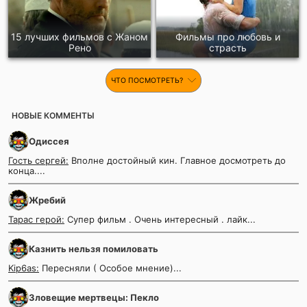
15 лучших фильмов с Жаном
Фильмы про любовь и
Рено
страсть
ЧТО ПОСМОТРЕТЬ?
НОВЫЕ КОММЕНТЫ
Одиссея
Гость сергей:
Вполне достойный кин. Главное досмотреть до
конца....
Жребий
Тарас герой:
Супер фильм . Очень интересный . лайк...
Казнить нельзя помиловать
Kip6as:
Пересняли ( Особое мнение)...
Зловещие мертвецы: Пекло