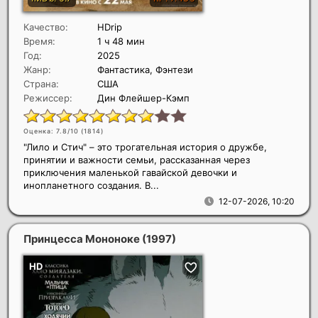
Качество:
HDrip
Время:
1 ч 48 мин
Год:
2025
Жанр:
Фантастика, Фэнтези
Страна:
США
Режиссер:
Дин Флейшер-Кэмп
Оценка: 7.8/10 (
1814
)
"Лило и Стич" – это трогательная история о дружбе,
принятии и важности семьи, рассказанная через
приключения маленькой гавайской девочки и
инопланетного создания. В...
12-07-2026, 10:20
Принцесса Мононоке
(1997)