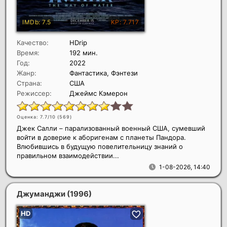
Качество:
HDrip
Время:
192 мин.
Год:
2022
Жанр:
Фантастика, Фэнтези
Страна:
США
Режиссер:
Джеймс Кэмерон
Оценка: 7.7/10 (
569
)
Джек Салли – парализованный военный США, сумевший
войти в доверие к аборигенам с планеты Пандора.
Влюбившись в будущую повелительницу знаний о
правильном взаимодействии...
1-08-2026, 14:40
Джуманджи
(1996)