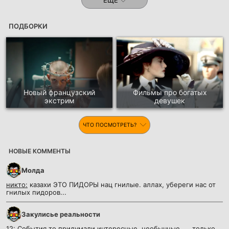
ПОДБОРКИ
Новый французский
Фильмы про богатых
экстрим
девушек
ЧТО ПОСМОТРЕТЬ?
НОВЫЕ КОММЕНТЫ
Молда
никто:
казахи ЭТО ПИДОРЫ нац гнилые. аллах, убереги нас от
гнилых пидоров...
Закулисье реальности
12:
События то придумали интересные, необычные. . . только