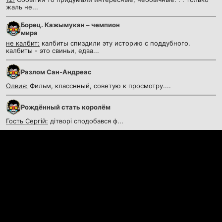
жаль не...
Борец. Кажымукан – чемпион
мира
не калбит:
калбиты спиздили эту историю с поддубного.
калбиты - это свиньи, едва...
Разлом Сан-Андреас
Олвия:
Фильм, класснный, советую к просмотру....
Рождённый стать королём
Гость Сергій:
дітворі сподобався ф...