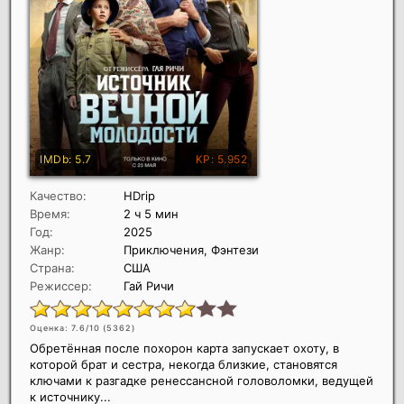
Качество:
HDrip
Время:
2 ч 5 мин
Год:
2025
Жанр:
Приключения, Фэнтези
Страна:
США
Режиссер:
Гай Ричи
Оценка: 7.6/10 (
5362
)
Обретённая после похорон карта запускает охоту, в
которой брат и сестра, некогда близкие, становятся
ключами к разгадке ренессансной головоломки, ведущей
к источнику...