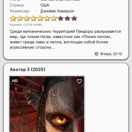
Страна:
США
Режиссер:
Джеймс Кэмерон
Оценка: 7.2/10 (
409
)
Среди вулканических территорий Пандоры раскрывается
мир, где племя На'ви, известное как «Племя пепла»,
живет среди лавы и пепла, воплощая собой более
агрессивную сторону...
Вчера, 20:10
Аватар 3
(2025)