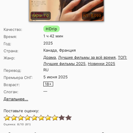
IMDb: 7.0
КП: 8.099
HDrip
Качество:
1 ч 42 мин
Время:
2025
Год:
Канада, Франция
Страна:
Драма
,
Лучшие фильмы за всё время
,
ТОП:
Жанр:
Лучшие фильмы 2025
,
Новинки 2025
RU
Перевод:
5 июня 2025
Премьера СНГ:
18+
Возраст:
—
Слоган:
Детальнее...
Поставьте оценку:
Оценка:
8
/10 (
81
)