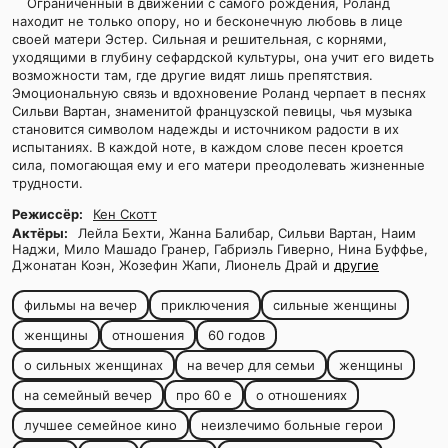
Ограниченный в движении с самого рождения, Роланд
находит не только опору, но и бесконечную любовь в лице
своей матери Эстер. Сильная и решительная, с корнями,
уходящими в глубину сефардской культуры, она учит его видеть
возможности там, где другие видят лишь препятствия.
Эмоциональную связь и вдохновение Роланд черпает в песнях
Сильви Вартан, знаменитой французской певицы, чья музыка
становится символом надежды и источником радости в их
испытаниях. В каждой ноте, в каждом слове песен кроется
сила, помогающая ему и его матери преодолевать жизненные
трудности.
Режиссёр:
Кен Скотт
Актёры:
Лейла Бехти, Жанна Балибар, Сильви Вартан, Наим
Наджи, Мило Машадо Гранер, Габриэль Гиверно, Нина Буффье,
Джонатан Коэн, Жозефин Жапи, Лионель Драй и
другие
фильмы на вечер
приключения
сильные женщины
женщины
отношения
60 годов
о сильных женщинах
на вечер для семьи
женщины
на семейный вечер
про 60 е
о отношениях
лучшее семейное кино
неизлечимо больные герои