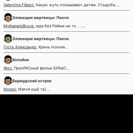
Valentina Filbert:
Какую жуть показывают детям. Стыдоба....
Зловещие мертвецы: Пекло
MyNameIsBruce:
мда без Рэйми не то. . ....
Зловещие мертвецы: Пекло
Гость Александр:
Хрень полная...
Колобок
Жос:
ПрекРАСный фильм БРАвО...
Бермудский остров
Moisei:
Матня ещё та(...