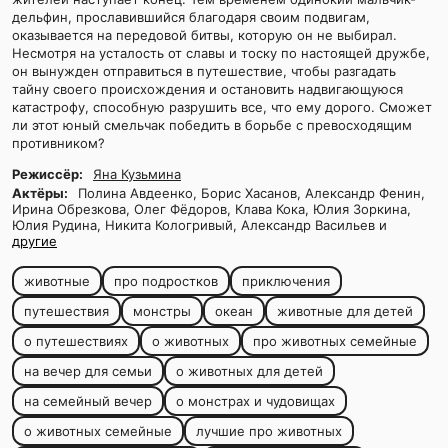
дельфин, прославившийся благодаря своим подвигам,
оказывается на передовой битвы, которую он не выбирал.
Несмотря на усталость от славы и тоску по настоящей дружбе,
он вынужден отправиться в путешествие, чтобы разгадать
тайну своего происхождения и остановить надвигающуюся
катастрофу, способную разрушить все, что ему дорого. Сможет
ли этот юный смельчак победить в борьбе с превосходящим
противником?
Режиссёр:
Яна Кузьмина
Актёры:
Полина Авдеенко, Борис Хасанов, Александр Фенин,
Ирина Обрезкова, Олег Фёдоров, Клава Кока, Юлия Зоркина,
Юлия Рудина, Никита Кологривый, Александр Васильев и
другие
животные
про подростков
приключения
путешествия
монстры
океан
животные для детей
о путешествиях
о животных
про животных семейные
на вечер для семьи
о животных для детей
на семейный вечер
о монстрах и чудовищах
о животных семейные
лучшие про животных