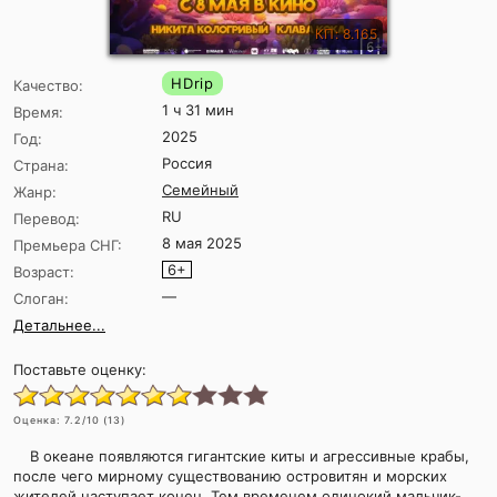
КП: 8.165
HDrip
Качество:
1 ч 31 мин
Время:
2025
Год:
Россия
Страна:
Семейный
Жанр:
RU
Перевод:
8 мая 2025
Премьера СНГ:
6+
Возраст:
—
Слоган:
Детальнее...
Поставьте оценку:
Оценка:
7.2
/10 (
13
)
В океане появляются гигантские киты и агрессивные крабы,
после чего мирному существованию островитян и морских
жителей наступает конец. Тем временем одинокий мальчик-