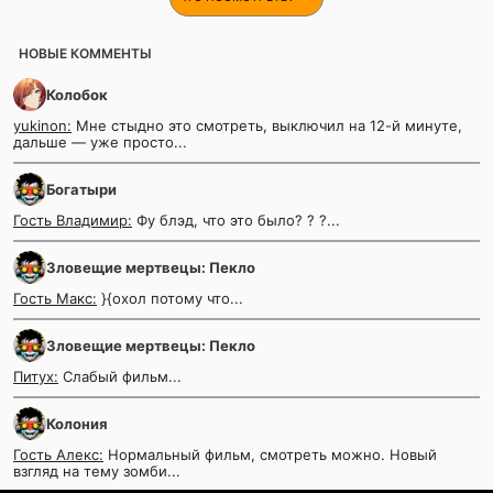
НОВЫЕ КОММЕНТЫ
Колобок
yukinon:
Мне стыдно это смотреть, выключил на 12-й минуте,
дальше — уже просто...
Богатыри
Гость Владимир:
Фу блэд, что это было? ? ?...
Зловещие мертвецы: Пекло
Гость Макс:
}{охол потому что...
Зловещие мертвецы: Пекло
Питух:
Слабый фильм...
Колония
Гость Алекс:
Нормальный фильм, смотреть можно. Новый
взгляд на тему зомби...