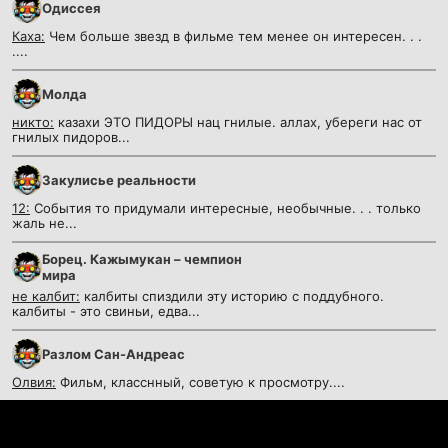
Одиссея
Каха:
Чем больше звезд в фильме тем менее он интересен. . .
....
Молда
никто:
казахи ЭТО ПИДОРЫ нац гнилые. аллах, убереги нас от
гнилых пидоров...
Закулисье реальности
12:
События то придумали интересные, необычные. . . только
жаль не...
Борец. Кажымукан – чемпион
мира
не калбит:
калбиты спиздили эту историю с поддубного.
калбиты - это свиньи, едва...
Разлом Сан-Андреас
Олвия:
Фильм, класснный, советую к просмотру....