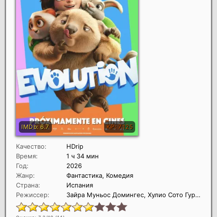
Качество:
HDrip
Время:
1 ч 34 мин
Год:
2026
Жанр:
Фантастика, Комедия
Страна:
Испания
Режиссер:
Зайра Муньос Домингес, Хулио Сото Гурпиде