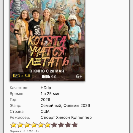
Качество:
HDrip
Время:
1 ч 25 мин
Год:
2026
Жанр:
Семейный, Фильмы 2026
Страна:
США
Режиссер:
Стюарт Хинсон Кулпеппер
Оценка: 5.8/10 (
4
)