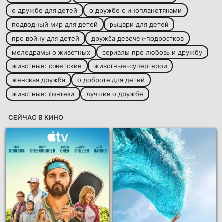
о дружбе для детей
о дружбе с инопланетянами
подводный мир для детей
рыцари для детей
про войну для детей
дружба девочек-подростков
мелодрамы о животных
сериалы про любовь и дружбу
животные: советские
животные-супергерои
женская дружба
о доброте для детей
животные: фэнтези
лучшие о дружбе
СЕЙЧАС В КИНО