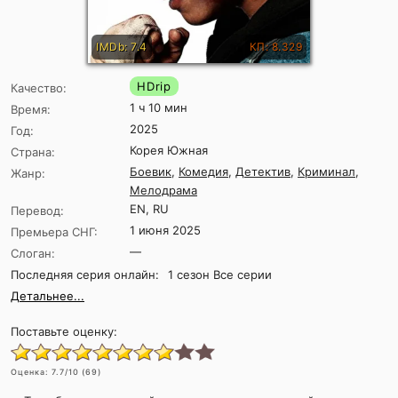
IMDb: 7.4
КП: 8.329
HDrip
Качество:
1 ч 10 мин
Время:
2025
Год:
Корея Южная
Страна:
Боевик
,
Комедия
,
Детектив
,
Криминал
,
Жанр:
Мелодрама
EN, RU
Перевод:
1 июня 2025
Премьера СНГ:
—
Слоган:
Последняя серия онлайн:
1 сезон Все серии
Детальнее...
Поставьте оценку:
Оценка:
7.7
/10 (
69
)