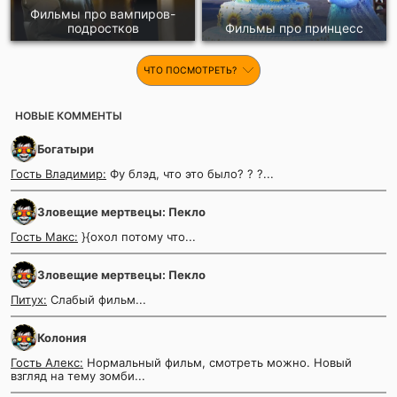
Фильмы про вампиров-
подростков
Фильмы про принцесс
ЧТО ПОСМОТРЕТЬ?
НОВЫЕ КОММЕНТЫ
Богатыри
Гость Владимир:
Фу блэд, что это было? ? ?...
Зловещие мертвецы: Пекло
Гость Макс:
}{охол потому что...
Зловещие мертвецы: Пекло
Питух:
Слабый фильм...
Колония
Гость Алекс:
Нормальный фильм, смотреть можно. Новый
взгляд на тему зомби...