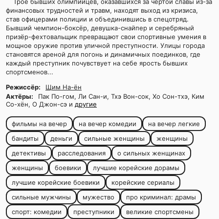
Трое бывших олимпийцев, оказавшихся за чертой славы из-за
финансовых трудностей и травм, находят выход из кризиса,
став офицерами полиции и объединившись в спецотряд.
Бывший чемпион-боксёр, девушка-снайпер и серебряный
призёр-фехтовальщик превращают свои спортивные умения в
мощное оружие против уличной преступности. Улицы города
становятся ареной для погонь и динамичных поединков, где
каждый преступник почувствует на себе ярость бывших
спортсменов...
Режиссёр:
Щим На-ён
Актёры:
Пак По-гом, Ли Сан-и, Тхэ Вон-сок, Хо Сон-тхэ, Ким
Со-хён, О Джон-сэ и
другие
фильмы на вечер
на вечер комедии
на вечер легкие
бандиты
деньги
сильные женщины
женщины
детективы
расследования
о сильных женщинах
женщины
боевики
лучшие корейские дорамы
лучшие корейские боевики
корейские сериалы
сильные мужчины
мужество
про криминал: драмы
спорт: комедии
преступники
великие спортсмены