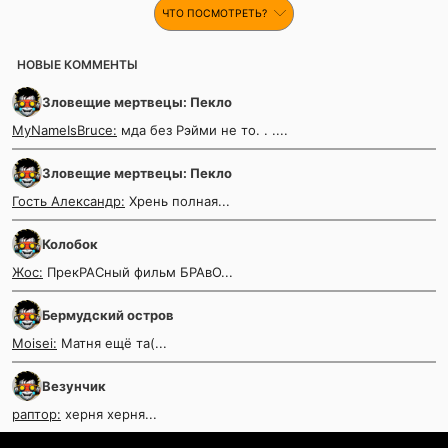
ЧТО ПОСМОТРЕТЬ?
НОВЫЕ КОММЕНТЫ
Зловещие мертвецы: Пекло
MyNameIsBruce:
мда без Рэйми не то. . ....
Зловещие мертвецы: Пекло
Гость Александр:
Хрень полная...
Колобок
Жос:
ПрекРАСный фильм БРАвО...
Бермудский остров
Moisei:
Матня ещё та(...
Везунчик
раптор:
херня херня...