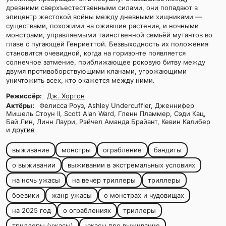
древними сверхъестественными силами, они попадают в
эпицентр жестокой войны между дневными хищниками —
существами, похожими на ожившие растения, и ночными
монстрами, управляемыми таинственной семьёй мутантов во
главе с пугающей Генриеттой. Безвыходность их положения
становится очевидной, когда на горизонте появляется
солнечное затмение, приближающее роковую битву между
двумя противоборствующими кланами, угрожающими
уничтожить всех, кто окажется между ними.
Режиссёр:
Дж. Хортон
Актёры:
Фелисса Роуз, Ashley Undercuffler, Дженнифер
Мишель Стоун II, Scott Alan Ward, Гленн Пламмер, Сэди Кац,
Бай Лин, Линн Лаури, Рэйчел Аманда Брайант, Кевин Калибер
и
другие
выживание
монстры
ограбление
бандиты
о выживании
выживании в экстремальных условиях
на ночь ужасы
на вечер триллеры
триллеры
боевики
жанр ужасы
о монстрах и чудовищах
на 2025 год
о ограблениях
триллеры
триллеры (ужасы)
ужасы про выживание