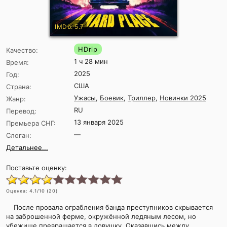
IMDb: 5.7
HDrip
Качество:
1 ч 28 мин
Время:
2025
Год:
США
Страна:
Ужасы
,
Боевик
,
Триллер
,
Новинки 2025
Жанр:
RU
Перевод:
13 января 2025
Премьера СНГ:
—
Слоган:
Детальнее...
Поставьте оценку:
Оценка:
4.1
/10 (
20
)
После провала ограбления банда преступников скрывается
на заброшенной ферме, окружённой ледяным лесом, но
убежище превращается в ловушку. Оказавшись между