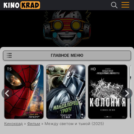
ГЛАВНОЕ МЕНЮ
Кинокрад
»
Фильм
» Между светом и тьмой (2025)