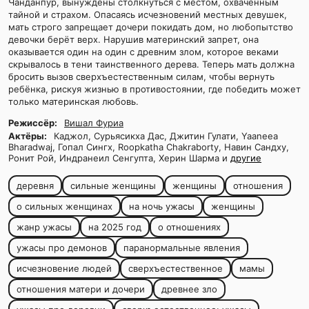
Чанданпур, вынуждены столкнуться с местом, охваченным
тайной и страхом. Опасаясь исчезновений местных девушек,
мать строго запрещает дочери покидать дом, но любопытство
девочки берёт верх. Нарушив материнский запрет, она
оказывается один на один с древним злом, которое веками
скрывалось в тени таинственного дерева. Теперь мать должна
бросить вызов сверхъестественным силам, чтобы вернуть
ребёнка, рискуя жизнью в противостоянии, где победить может
только материнская любовь.
Режиссёр:
Вишал Фуриа
Актёры:
Каджол, Сурьясикха Дас, Джитин Гулати, Yaaneea
Bharadwaj, Гопал Сингх, Roopkatha Chakraborty, Навин Сандху,
Ронит Рой, Индранеил Сенгупта, Херин Шарма и
другие
деревня
сильные женщины
женщины
отношения
о сильных женщинах
на ночь ужасы
женщины
жанр ужасы
на 2025 год
о отношениях
ужасы про демонов
паранормальные явления
исчезновение людей
сверхъестественное
мамы
отношения матери и дочери
древнее зло