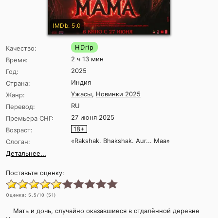
IMDb: 5.0
HDrip
Качество:
2 ч 13 мин
Время:
2025
Год:
Индия
Страна:
Ужасы
,
Новинки 2025
Жанр:
RU
Перевод:
27 июня 2025
Премьера СНГ:
18+
Возраст:
«Rakshak. Bhakshak. Aur... Maa»
Слоган:
Детальнее...
Поставьте оценку:
Оценка:
5.5
/10 (
51
)
Мать и дочь, случайно оказавшиеся в отдалённой деревне