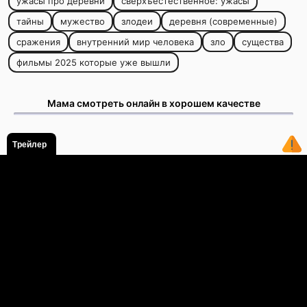
ужасы про деревни
сверхъестественное: ужасы
тайны
мужество
злодеи
деревня (современные)
сражения
внутренний мир человека
зло
существа
фильмы 2025 которые уже вышли
Мама смотреть онлайн в хорошем качестве
Трейлер