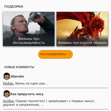
ПОДБОРКИ
Фильмы про
несправедливость
Фильмы про короля обезьян
ЧТО ПОСМОТРЕТЬ?
НОВЫЕ КОММЕНТЫ
Эбигейл
Kip6as:
Хрень на один раз...
Как приручить лису
Ani4ka:
Сериал пролетел) ) захватывает с первых минут,
держит в напряжении, ...