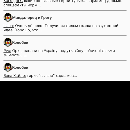
Xuj s gorY:
какие же главные герои тупые.. . . филмец дерьмо.
спецэфекты норм...
Мандалорец и Грогу
Lisha:
Очень дёшево! Получился фильм сказка на зауженной
идее. Хорошо, что...
Колобок
Рус:
Оркі , напали на Україну, ведуть війну , збочені фільми
знімають , ...
Колобок
Вова Х..йло:
гарик "г. . вно" харламов...