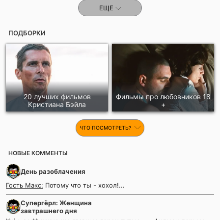
ЕЩЕ
ПОДБОРКИ
20 лучших фильмов
Фильмы про любовников 18
Кристиана Бэйла
+
ЧТО ПОСМОТРЕТЬ?
НОВЫЕ КОММЕНТЫ
День разоблачения
Гость Макс:
Потому что ты - хохол!...
Супергёрл: Женщина
завтрашнего дня