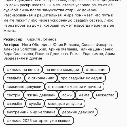
но ложь раскрывается - и мать ставит условие заняться её
судьбой лишь после замужества старших дочерей.
Разочарованная и решительная, Амра понимает, что путь к
мечте лежит либо через ускоренную свадьбу сестёр, либо
через побег из дома, который может навсегда изменить её
жизнь.
Режиссёр:
Кирилл Логинов
Актёры:
Инга Оболдина, Юлия Волкова, Сослан Фидаров,
Алексей Золотовицкий, Арина Желаева, Галина Денисенко,
Вера Соловьева, Полина Денисова, Роман Евдокимов, Арам
Вардеванян и
другие
фильмы на вечер
на вечер комедии
отношения
свадьба
о отношениях
про свадьбы: комедии
красивые девушки
отношения матери и дочери
сестры
жизнь девушек
ложь
мечта
мужество
свадьбы
судьба
молодые девушки
внутренний мир человека
дерзкие девушки
фильмы 2025 которые уже вышли