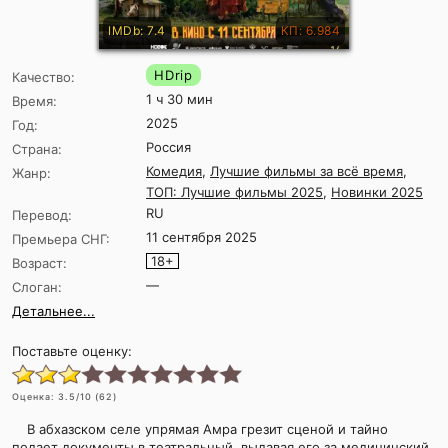
IMDb: 7.4
КП: 6.984
HDrip
Качество:
1 ч 30 мин
Время:
2025
Год:
Россия
Страна:
Комедия
,
Лучшие фильмы за всё время
,
Жанр:
ТОП: Лучшие фильмы 2025
,
Новинки 2025
RU
Перевод:
11 сентября 2025
Премьера СНГ:
18+
Возраст:
—
Слоган:
Детальнее...
Поставьте оценку:
Оценка:
3.5
/10 (
62
)
В абхазском селе упрямая Амра грезит сценой и тайно
подает документы в театральный, выдавая его за медицинский,