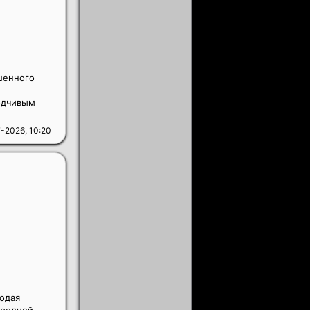
шенного
одчивым
-2026, 10:20
лодая