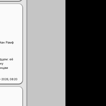
айан Рамф
дцем: её
ну
анцам
-2026, 08:20