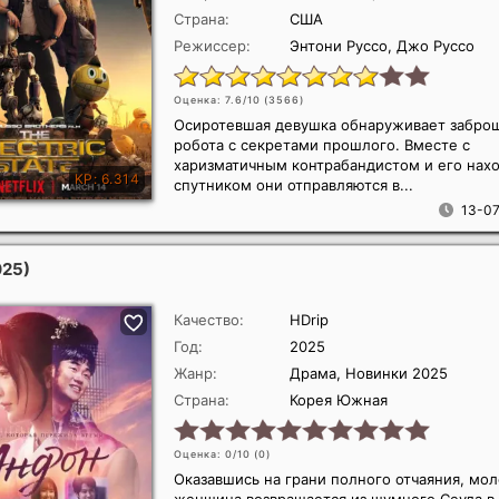
Страна:
США
Режиссер:
Энтони Руссо, Джо Руссо
Оценка: 7.6/10 (
3566
)
Осиротевшая девушка обнаруживает забро
робота с секретами прошлого. Вместе с
харизматичным контрабандистом и его нах
спутником они отправляются в...
13-07
025)
Качество:
HDrip
Год:
2025
Жанр:
Драма, Новинки 2025
Страна:
Корея Южная
Оценка: 0/10 (
0
)
Оказавшись на грани полного отчаяния, мо