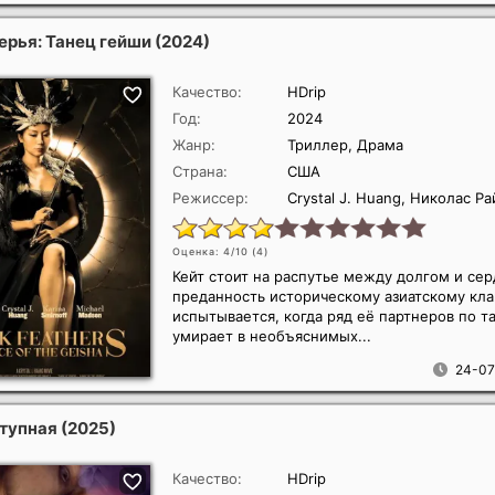
ерья: Танец гейши
(2024)
Качество:
HDrip
Год:
2024
Жанр:
Триллер, Драма
Страна:
США
Режиссер:
Crystal J. Huang, Николас Р
Оценка: 4/10 (
4
)
Кейт стоит на распутье между долгом и сер
преданность историческому азиатскому кла
испытывается, когда ряд её партнеров по т
умирает в необъяснимых...
24-07
тупная
(2025)
Качество:
HDrip