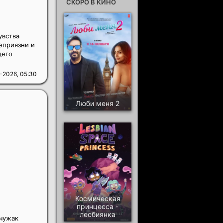
СКОРО В КИНО
увства
еприязни и
щего
-2026, 05:30
Люби меня 2
Космическая
принцесса -
лесбиянка
 чужак