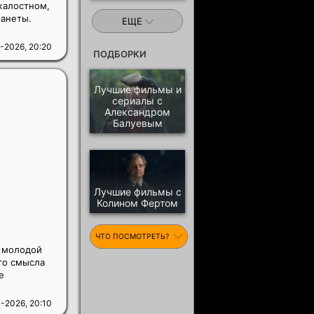
зжалостном,
ланеты.
ЕЩЕ
-2026, 20:20
ПОДБОРКИ
Лучшие фильмы и
сериалы с
Александром
Балуевым
Лучшие фильмы с
Колином Фертом
ЧТО ПОСМОТРЕТЬ?
, молодой
го смысла
е
-2026, 20:10