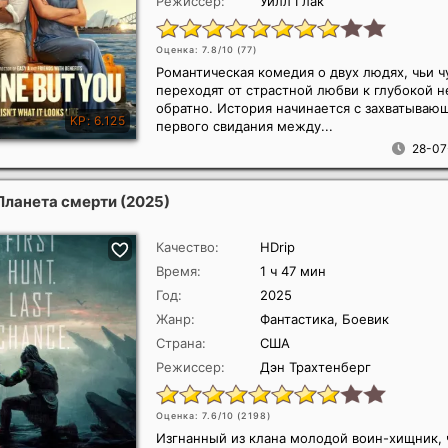
Режиссер:
Уилл Глак
Оценка: 7.8/10 (
77
)
Романтическая комедия о двух людях, чьи ч
переходят от страстной любви к глубокой н
обратно. История начинается с захватываю
первого свидания между...
28-07
Планета смерти
(2025)
Качество:
HDrip
Время:
1 ч 47 мин
Год:
2025
Жанр:
Фантастика, Боевик
Страна:
США
Режиссер:
Дэн Трахтенберг
Оценка: 7.6/10 (
2198
)
Изгнанный из клана молодой воин-хищник,