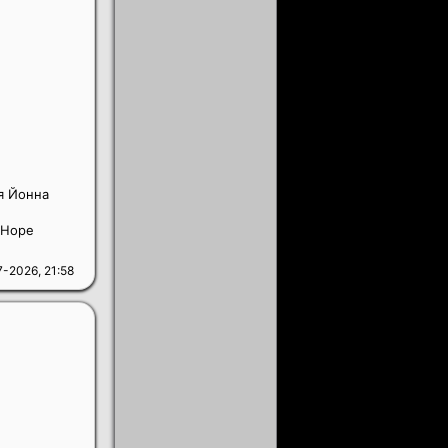
я Йонна
 Норе
-2026, 21:58