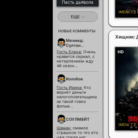
Пасть дьявола
ЕЩЕ
НОВЫЕ КОММЕНТЫ
Хищник: 
Мехмед:
Султан
Завоевателей
Гость Елена:
Очень
нравится сериал, с
нетерпением жду
4й сезон...
Колобок
Гость Ирина:
Кто
вернёт деньги
налогоплательщика
за такой говно
фильм...
СОУЛМ8ЙТ
Шаман:
смамое
страшное то что ето
уже среди нас...