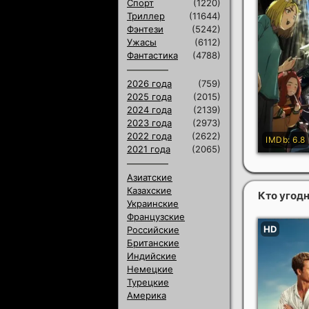
Спорт
(1220)
Триллер
(11644)
Фэнтези
(5242)
Ужасы
(6112)
Фантастика
(4788)
2026 года
(759)
2025 года
(2015)
2024 года
(2139)
2023 года
(2973)
2022 года
(2622)
2021 года
(2065)
Азиатские
Казахские
Кто угодн
Украинские
Французские
Российские
Британские
Индийские
Немецкие
Турецкие
Америка