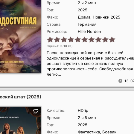
Время:
2 ч 2 мин
Год:
2025
Жанр:
Драма, Новинки 2025
Страна:
Германия
Режиссер:
Hille Norden
Оценка: 0/10 (
0
)
После неожиданной встречи с бывшей
одноклассницей серьезная и рассудительна
решает впустить в свою жизнь полную
противоположность себе. Свободолюбивая
легко...
13-07
еский штат
(2025)
Качество:
HDrip
Время:
2 ч 5 мин
Год:
2025
Жанр:
Фантастика, Боевик