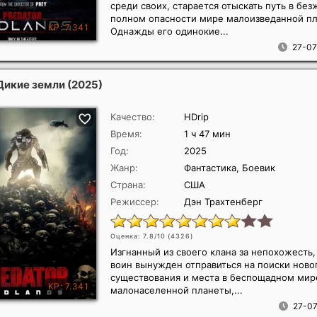
среди своих, старается отыскать путь в бе
полном опасности мире малоизведанной п
Однажды его одинокие...
27-07
Дикие земли
(2025)
Качество:
HDrip
Время:
1 ч 47 мин
Год:
2025
Жанр:
Фантастика, Боевик
Страна:
США
Режиссер:
Дэн Трахтенберг
Оценка: 7.8/10 (
4326
)
Изгнанный из своего клана за непохожесть
воин вынужден отправиться на поиски ново
существования и места в беспощадном мир
малонаселенной планеты,...
27-07