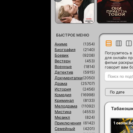
БЫСТРОЕ МЕНЮ
Аниме
(1354)
Биография
(2140)
Погрузитесь 
Боевик
(9208)
для онлайн п
Вестерн
(453)
фильм раскрыв
Военные
(1814)
говорит вам б
Детектив
(5915)
Документалки
(2050)
Драма
(25707)
История
(2456)
По дате
Комедия
(16998)
Криминал
(8133)
Мелодрама
(11092)
Табакош
Мистика
(4553)
Мюзикл
(824)
Приключения
(6142)
Семейный
(4201)