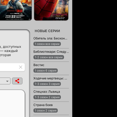
НОВЫЕ СЕРИИ
Обитель зла: Бесконечная тьма
1 сезон все серии
в, доступных
а — каждый
Библиотекари: Следующая глава
оторая
1-2 сезон все серии
Вестис
1 сезон 6 серия
Ходячие мертвецы: Мертвый город
1-3 сезон 3 серия
Спецназ: Львица
1-3 сезон 2 серия
Страна боев
1 сезон 2 серия