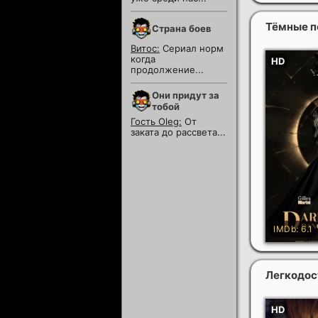
Тёмные п
Страна боев
Витос:
Сериал норм
когда
продолжение...
Они придут за
тобой
Гость Oleg:
От
заката до рассвета...
Легкодос