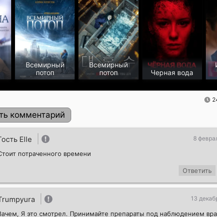
Всемирный
Всемирный
потоп
потоп
Черная вода
2
ть комментарий
Гость Elle
8 февра
Стоит потраченного времени
Ответить
Trumpyura
13 декаб
Зачем, Я это смотрел. Принимайте препараты под наблюдением вра
Отправить!