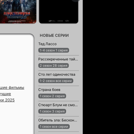
НОВЫЕ СЕРИИ
Тед Лассо
1-4 сезон 1 серия
Рассекреченные тайны с Дэвидом Духовны
2 сезон 28 серия
Сто лет одиночества
1-2 сезон все серии
шие фильмы
Страна боев
учшие
1 сезон 2 серия
ки 2025
Стюарт Блум не смог спасти вселенную
1 сезон 3 серия
Обитель зла: Бесконечная тьма
1 сезон все серии
»