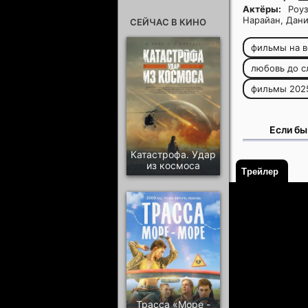
Актёры:
Роуз
Нарайан, Дан
СЕЙЧАС В КИНО
фильмы на в
любовь до с
фильмы 202
Если бы
Катастрофа. Удар
из космоса
Трейлер
Трасса «Море -