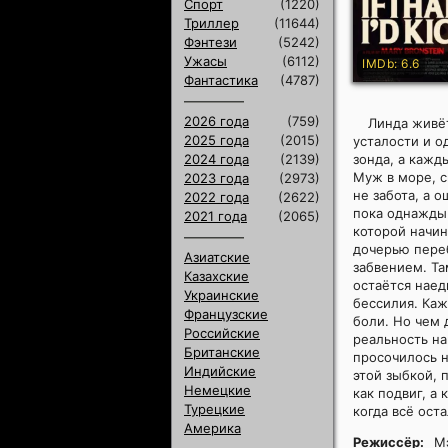
Спорт
(1220)
Триллер
(11644)
Фэнтези
(5242)
Ужасы
(6112)
IMDb: 6.6
Фантастика
(4787)
2026 года
(759)
Линда живёт
2025 года
(2015)
усталости и о
2024 года
(2139)
зонда, а кажд
Муж в море, с
2023 года
(2973)
не забота, а 
2022 года
(2622)
пока однажды 
2021 года
(2065)
которой начин
дочерью переб
Азиатские
забвением. Та
Казахские
остаётся наед
Украинские
бессилия. Каж
Французские
боли. Но чем 
Российские
реальность на
Британские
просочилось н
Индийские
этой зыбкой, 
Немецкие
как подвиг, а
Турецкие
когда всё ост
Америка
Режиссёр:
М