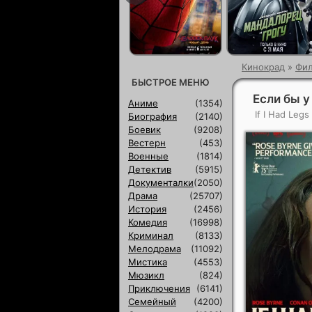
Кинокрад
»
Фи
БЫСТРОЕ МЕНЮ
Если бы у
Аниме
(1354)
If I Had Legs
Биография
(2140)
Боевик
(9208)
Вестерн
(453)
Военные
(1814)
Детектив
(5915)
Документалки
(2050)
Драма
(25707)
История
(2456)
Комедия
(16998)
Криминал
(8133)
Мелодрама
(11092)
Мистика
(4553)
Мюзикл
(824)
Приключения
(6141)
Семейный
(4200)