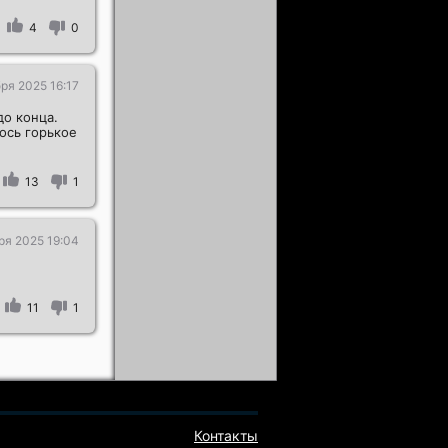
4
0
ря 2025 16:17
о конца.
ось горькое
13
1
ря 2025 19:04
11
1
Контакты