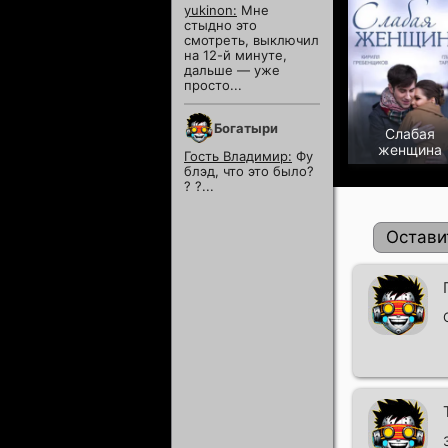
yukinon:
Мне
стыдно это
смотреть, выключил
на 12-й минуте,
дальше — уже
просто...
Богатыри
Слабая
женщина
Гость Владимир:
Фу
блэд, что это было?
? ?...
Остави