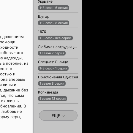
Укрытие
1-3 сезон 6 серия
Шугар
1-2 сезон 8 серия
1670
од давлением
1-3 сезон все серии
з помощи
Любимая сотрудница / Любимый сотрудник
сходности.
любовь - это
1 сезон 2 серия
без надежды,
Спецназ: Львица
 в потолке, из
есте с
1-3 сезон 1 серия
ростью и
Приключения Одиссея
 она впервые
1 сезон 8 серия
и вины и
а, дыхание без
Коп-звезда
ся, что сама
1 сезон 13 серия
в их жизнь
обновления. В
ь любовь не
ЕЩЕ
форму веры,