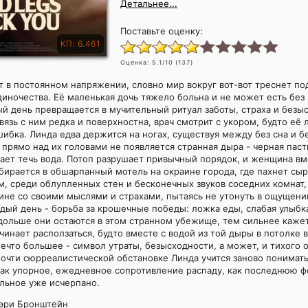
Детальнее...
Поставьте оценку:
КП: 6.461
Оценка:
5.1
/10 (
137
)
 в постоянном напряжении, словно мир вокруг вот-вот треснет п
диночества. Её маленькая дочь тяжело больна и не может есть бе
ый день превращается в мучительный ритуал заботы, страха и безы
вязь с ним редка и поверхностна, врач смотрит с укором, будто её 
ошибка. Линда едва держится на ногах, существуя между без сна и 
прямо над их головами не появляется странная дыра - черная пасть
ает течь вода. Потоп разрушает привычный порядок, и женщина вм
ирается в обшарпанный мотель на окраине города, где пахнет сы
м, среди облупленных стен и бесконечных звуков соседних комнат,
ине со своими мыслями и страхами, пытаясь не утонуть в ощущени
дый день - борьба за крошечные победы: ложка еды, слабая улыбк
дольше они остаются в этом странном убежище, тем сильнее кажет
чинает расползаться, будто вместе с водой из той дыры в потолке 
ечто большее - символ утраты, безысходности, а может, и тихого 
почти сюрреалистической обстановке Линда учится заново понимат
 как упорное, ежедневное сопротивление распаду, как последнюю 
альное уже исчерпано.
эри Бронштейн