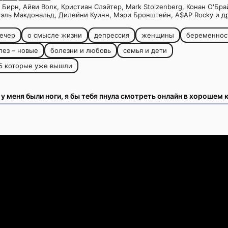
 Бирн, Айви Волк, Кристиан Слэйтер, Mark Stolzenberg, Конан О'Бр
иэль Макдональд, Дилейни Куинн, Мэри Бронштейн, A$AP Rocky и
д
ечер
о смысле жизни
депрессия
женщины
беременнос
лез – новые
болезни и любовь
семья и дети
5 которые уже вышли
 у меня были ноги, я бы тебя пнула смотреть онлайн в хорошем 