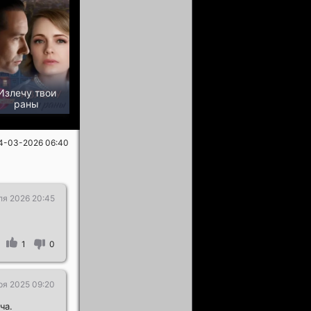
Излечу твои
раны
4-03-2026 06:40
ля 2026 20:45
1
0
ря 2025 09:20
ча.