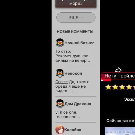
море»
ЕЩЕ
НОВЫЕ КОММЕНТЫ
Ночной бизнес
То отто:
Рекомендую как
фильм на вечер...
Непокой
Нету трейле
Ссссс:
Да, такого
бреда я ещё не
видел. . ....
Экск
Дом Дракона
y:
nice one.
reccomend...
Сейчас также
Колобок