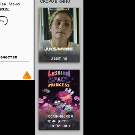
СКОРО В КИНО
айен, Маню
ругие
ть
качестве
Jasmine
Космическая
принцесса -
лесбиянка