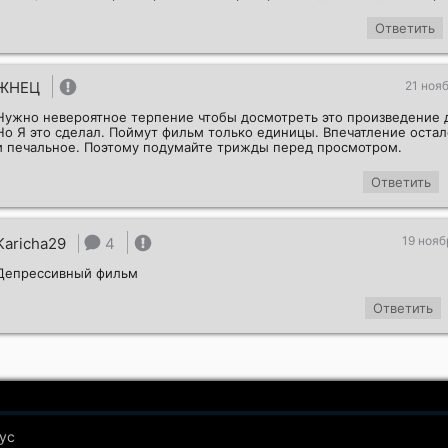
Ответить
ЖНЕЦ
21 нояб
Нужно невероятное терпение чтобы досмотреть это произведение д
Но Я это сделал. Поймут фильм только единицы. Впечатление остал
и печальное. Поэтому подумайте трижды перед просмотром.
Ответить
19 нояб
Karicha29
4
Депрессивный фильм
Ответить
ус