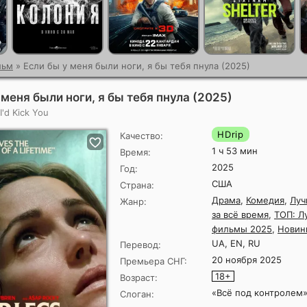
льм
» Если бы у меня были ноги, я бы тебя пнула (2025)
 меня были ноги, я бы тебя пнула (2025)
 I'd Kick You
HDrip
Качество:
1 ч 53 мин
Время:
2025
Год:
США
Страна:
Драма
,
Комедия
,
Луч
Жанр:
за всё время
,
ТОП: Л
фильмы 2025
,
Новин
UA, EN, RU
Перевод:
20 ноября 2025
Премьера СНГ:
18+
Возраст:
«Всё под контролем
Слоган: