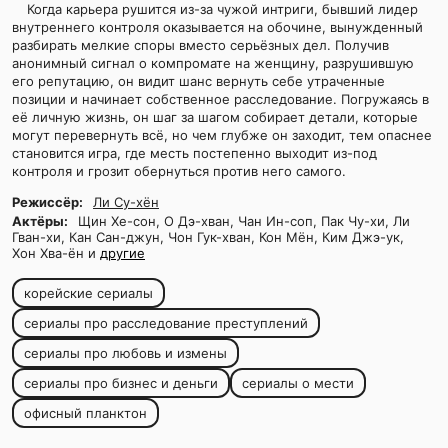
Когда карьера рушится из-за чужой интриги, бывший лидер
внутреннего контроля оказывается на обочине, вынужденный
разбирать мелкие споры вместо серьёзных дел. Получив
анонимный сигнал о компромате на женщину, разрушившую
его репутацию, он видит шанс вернуть себе утраченные
позиции и начинает собственное расследование. Погружаясь в
её личную жизнь, он шаг за шагом собирает детали, которые
могут перевернуть всё, но чем глубже он заходит, тем опаснее
становится игра, где месть постепенно выходит из-под
контроля и грозит обернуться против него самого.
Режиссёр:
Ли Су-хён
Актёры:
Щин Хе-сон, О Дэ-хван, Чан Ин-соп, Пак Чу-хи, Ли
Гван-хи, Кан Сан-джун, Чон Гук-хван, Кон Мён, Ким Джэ-ук,
Хон Хва-ён и
другие
корейские сериалы
сериалы про расследование преступлений
сериалы про любовь и измены
сериалы про бизнес и деньги
сериалы о мести
офисный планктон