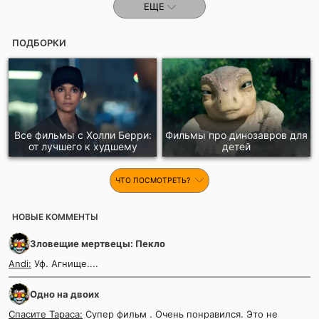
ЕЩЕ
ПОДБОРКИ
Все фильмы с Холли Берри:
Фильмы про динозавров для
от лучшего к худшему
детей
ЧТО ПОСМОТРЕТЬ?
НОВЫЕ КОММЕНТЫ
Зловещие мертвецы: Пекло
Andi:
Уф. Агнище....
Одно на двоих
Спасите Тараса:
Супер фильм . Очень понравился. Это не