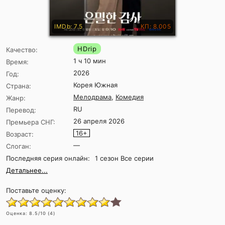
IMDb: 7.5
КП: 8.005
HDrip
Качество:
1 ч 10 мин
Время:
2026
Год:
Корея Южная
Страна:
Мелодрама
,
Комедия
Жанр:
RU
Перевод:
26 апреля 2026
Премьера СНГ:
16+
Возраст:
—
Слоган:
Последняя серия онлайн:
1 сезон Все серии
Детальнее...
Поставьте оценку:
Оценка:
8.5
/10 (
4
)