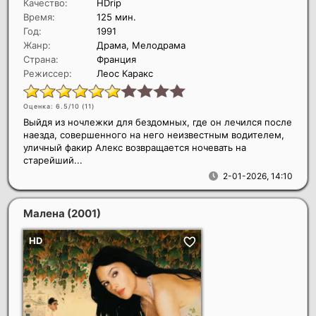
Качество:
HDrip
Время:
125 мин.
Год:
1991
Жанр:
Драма, Мелодрама
Страна:
Франция
Режиссер:
Леос Каракс
Оценка: 6.5/10 (
11
)
Выйдя из ночлежки для бездомных, где он лечился после
наезда, совершенного на него неизвестным водителем,
уличный факир Алекс возвращается ночевать на
старейший...
2-01-2026, 14:10
Малена
(2001)