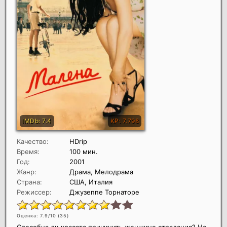
Качество:
HDrip
Время:
100 мин.
Год:
2001
Жанр:
Драма, Мелодрама
Страна:
США, Италия
Режиссер:
Джузеппе Торнаторе
Оценка: 7.9/10 (
35
)
Способна ли красота причинить женщине страдания? На