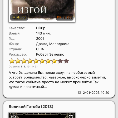
Качество:
HDrip
Время:
143 мин.
Год:
2001
Жанр:
Драма, Мелодрама
Страна:
США
Режиссер:
Роберт Земекис
Оценка: 8.5/10 (
149
)
А что бы делали Вы, попав вдруг на необитаемый
остров? Большинство, наверное, высокомерно заметит,
что такое событие просто не может произойти! Так
думал и практичный...
2-01-2026, 10:20
Великий Гэтсби
(2013)