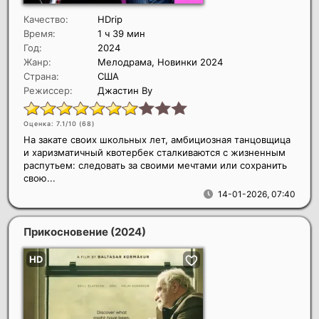
Качество:
HDrip
Время:
1 ч 39 мин
Год:
2024
Жанр:
Мелодрама, Новинки 2024
Страна:
США
Режиссер:
Джастин Ву
Оценка: 7.1/10 (
68
)
На закате своих школьных лет, амбициозная танцовщица
и харизматичный квотербек сталкиваются с жизненным
распутьем: следовать за своими мечтами или сохранить
свою...
14-01-2026, 07:40
Прикосновение
(2024)