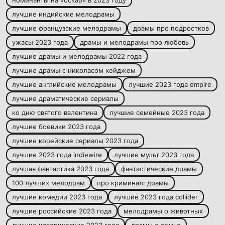
номинанты на «оскар» в 2023 году
лучшие индийские мелодрамы
лучшие французские мелодрамы
драмы про подростков
ужасы 2023 года
драмы и мелодрамы про любовь
лучшие драмы и мелодрамы 2022 года
лучшие драмы с николасом кейджем
лучшие английские мелодрамы
лучшие 2023 года empire
лучшие драматические сериалы
ко дню святого валентина
лучшие семейные 2023 года
лучшие боевики 2023 года
лучшие корейские сериалы 2023 года
лучшие 2023 года indiewire
лучшие мульт 2023 года
лучшая фантастика 2023 года
фантастические драмы
100 лучших мелодрам
про криминал: драмы
лучшие комедии 2023 года
лучшие 2023 года collider
лучшие российские 2023 года
мелодрамы о животных