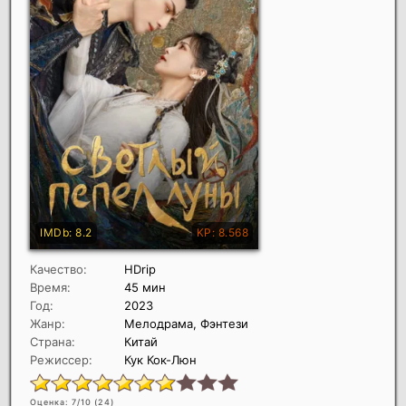
Качество:
HDrip
Время:
45 мин
Год:
2023
Жанр:
Мелодрама, Фэнтези
Страна:
Китай
Режиссер:
Кук Кок-Люн
Оценка: 7/10 (
24
)