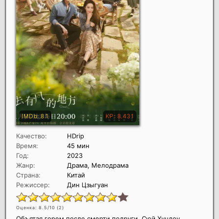
Качество:
HDrip
Время:
45 мин
Год:
2023
Жанр:
Драма, Мелодрама
Страна:
Китай
Режиссер:
Дин Цзыгуан
Оценка: 8.5/10 (
2
)
Объятая горем после смерти подруги, Сюй Хундоу