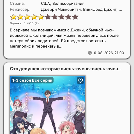
Страна:
США, Великобритания
Режиссер:
Джерри Чиккоритти, Винифред Джонг, Нимиша Мукерджи
Оценка: 5.4/10 (
7
)
В сериале мы познакомимся с Джеки, обычной нью-
йоркской школьницей, чья жизнь перевернулась после
потери обоих родителей. Ей предстоит оставить
мегаполис и переехать в...
6-08-2026, 21:00
Сто девушек которые очень-очень-очень-очень-очень сильно тебя любят