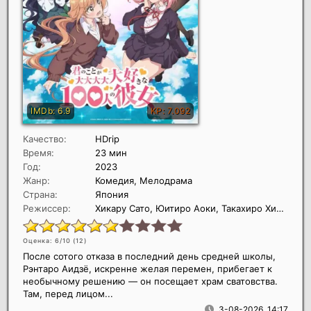
Качество:
HDrip
Время:
23 мин
Год:
2023
Жанр:
Комедия, Мелодрама
Страна:
Япония
Режиссер:
Хикару Сато, Юитиро Аоки, Такахиро Хирата
Оценка: 6/10 (
12
)
После сотого отказа в последний день средней школы,
Рэнтаро Аидзё, искренне желая перемен, прибегает к
необычному решению — он посещает храм сватовства.
Там, перед лицом...
3-08-2026, 14:17