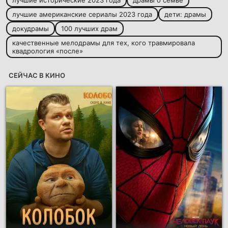
лучшие исторические 2023 года
драмы о семье
лучшие американские сериалы 2023 года
дети: драмы
докудрамы
100 лучших драм
качественные мелодрамы для тех, кого травмировала
квадрология «после»
СЕЙЧАС В КИНО