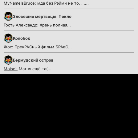
MyNameIsBruce:
мда без Рэйми не то. . ....
Зловещие мертвецы: Пекло
Гость Александр:
Хрень полная...
Колобок
Жос:
ПрекРАСный фильм БРАвО...
Бермудский остров
Moisei:
Матня ещё та(...