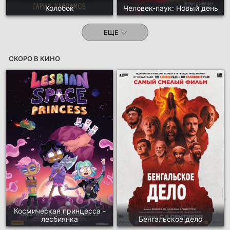
Колобок
Человек-паук: Новый день
ЕЩЕ
СКОРО В КИНО
Космическая принцесса -
лесбиянка
Бенгальское дело