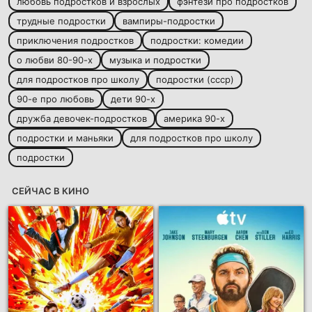
любовь подростков и взрослых
фэнтези про подростков
трудные подростки
вампиры-подростки
приключения подростков
подростки: комедии
о любви 80-90-х
музыка и подростки
для подростков про школу
подростки (ссср)
90-е про любовь
дети 90-х
дружба девочек-подростков
америка 90-х
подростки и маньяки
для подростков про школу
подростки
СЕЙЧАС В КИНО