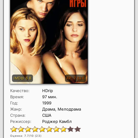
Качество:
HDrip
Время:
97 мин.
Год:
1999
Жанр:
Драма, Мелодрама
Страна:
США
Режиссер:
Роджер Камбл
Оценка: 7.7/10 (
23
)