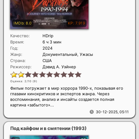
Качество:
HDrip
Время:
6 ч 3 мин
Год:
2024
Жанр:
Документальный, Ужасы
Страна:
США
Режиссер:
Дэвид А. Уэйнер
Оценка: 2/10 (
9
)
Фильм погружает в мир хоррора 1990-х, показывая его
глазами кинокритиков и экспертов жанра. Через
воспоминания, анализ и инсайты создается полная
картина «забытого»...
30-12-2025, 05:11
Под кайфом и в смятении
(1993)