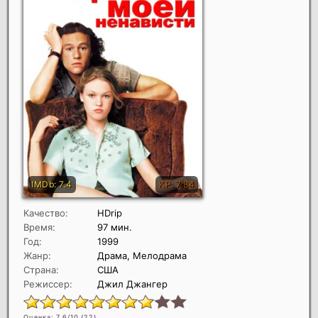
Качество:
HDrip
Время:
97 мин.
Год:
1999
Жанр:
Драма, Мелодрама
Страна:
США
Режиссер:
Джил Джангер
Оценка: 7.6/10 (
22
)