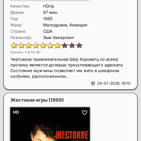
Качество:
HDrip
Время:
97 мин.
Год:
1995
Жанр:
Мелодрама, Комедия
Страна:
США
Режиссер:
Эми Хекерлинг
Оценка: 7.4/10 (
8
)
Чертовски привлекательная Шер Хоровитц ко всему
прочему является дочерью преуспевающего адвоката.
Состояние мужчины позволяет им жить в шикарном
особняке, расположенном...
24-01-2026, 16:10
Жестокие игры
(1999)