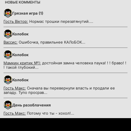
НОВЫЕ КОММЕНТЫ
Грязная игра (1)
Гость Віктор:
Нормас трошки перезатянутий....
Колобок
Вассис:
Ошибочка, правильнее КАЛоБОК...
Колобок
Мамкин критик №1:
достойная замна человека паука! ! ! браво! !
! такой глубокий...
Колобок
Гость Макс:
Сначала вы перевернули власть и продали ее
западу. Тупо просрав...
День разоблачения
Гость Макс:
Потому что ты - хохол!...