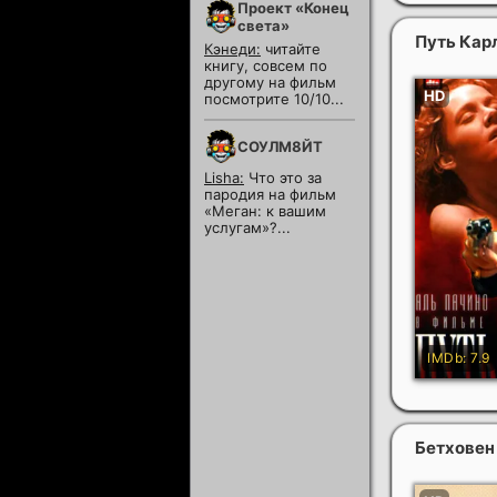
Проект «Конец
света»
Путь Кар
Кэнеди:
читайте
книгу, совсем по
другому на фильм
посмотрите 10/10...
СОУЛМ8ЙТ
Lisha:
Что это за
пародия на фильм
«Меган: к вашим
услугам»?...
Бетхове