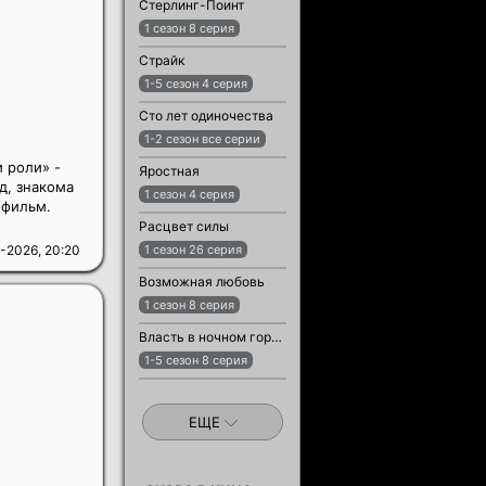
Стерлинг-Поинт
1 сезон 8 серия
Страйк
1-5 сезон 4 серия
Сто лет одиночества
1-2 сезон все серии
и роли» -
Яростная
д, знакома
1 сезон 4 серия
 фильм.
Расцвет силы
-2026, 20:20
1 сезон 26 серия
Возможная любовь
1 сезон 8 серия
Власть в ночном городе. Книга третья: Юность Кэнена
1-5 сезон 8 серия
ЕЩЕ