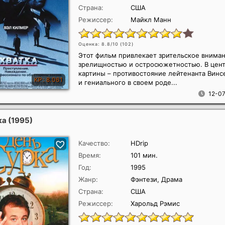
Страна:
США
Режиссер:
Майкл Манн
Оценка: 8.8/10 (
102
)
Этот фильм привлекает зрительское внима
зрелищностью и остросюжетностью. В цен
картины – противостояние лейтенанта Винс
и гениального в своем роде...
12-07
ка
(1995)
Качество:
HDrip
Время:
101 мин.
Год:
1995
Жанр:
Фэнтези, Драма
Страна:
США
Режиссер:
Харольд Рэмис