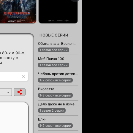
НОВЫЕ СЕРИИ
Обитель зла: Бесконечная тьма
1 сезон все серии
80-х и 90-х.
ю эпоху с
Моб Психо 100
а
1 сезон все серии
Чеболь против детектива
1-2 сезон все серии
Виолетта
1-3 сезон все серии
Дело даже не в измене
1 сезон 2 серия
Блич
1-2 сезон все серии