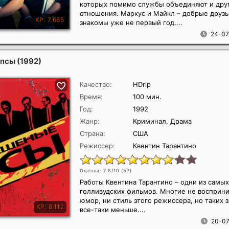
которых помимо службы объединяют и дру
отношения. Маркус и Майкл – добрые друзь
знакомы уже не первый год....
24-07
 псы
(1992)
Качество:
HDrip
Время:
100 мин.
Год:
1992
Жанр:
Криминал, Драма
Страна:
США
Режиссер:
Квентин Тарантино
Оценка: 7.8/10 (
57
)
Работы Квентина Тарантино – одни из самы
голливудских фильмов. Многие не восприн
юмор, ни стиль этого режиссера, но таких 
все-таки меньше....
20-07