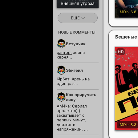
Внешняя угроза
ЕЩЕ
НОВЫЕ КОММЕНТЫ
Бешеные
Везунчик
раптор:
херня
херня...
Эбигейл
Kip6as:
Хрень на
один раз...
Как приручить
лису
Ani4ka:
Сериал
пролетел) )
захватывает с
первых минут,
держит в
напряжении, ...