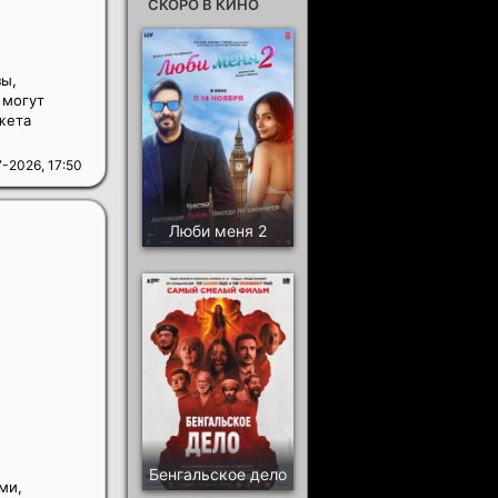
СКОРО В КИНО
ы,
 могут
жета
-2026, 17:50
Люби меня 2
Бенгальское дело
ми,