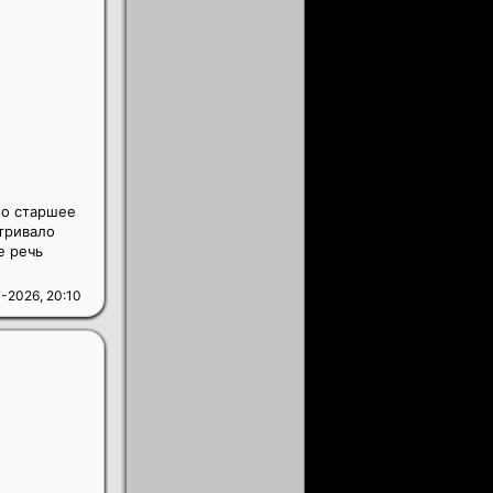
но старшее
атривало
е речь
-2026, 20:10