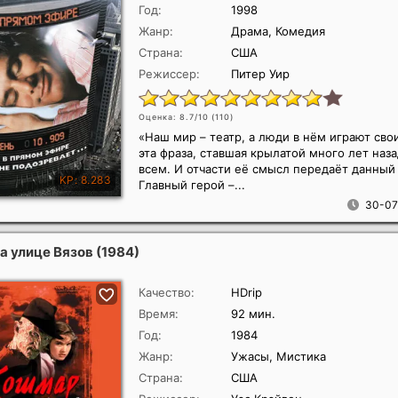
Год:
1998
Жанр:
Драма, Комедия
Страна:
США
Режиссер:
Питер Уир
Оценка: 8.7/10 (
110
)
«Наш мир – театр, а люди в нём играют сво
эта фраза, ставшая крылатой много лет наза
всем. И отчасти её смысл передаёт данный
Главный герой –...
30-07
а улице Вязов
(1984)
Качество:
HDrip
Время:
92 мин.
Год:
1984
Жанр:
Ужасы, Мистика
Страна:
США