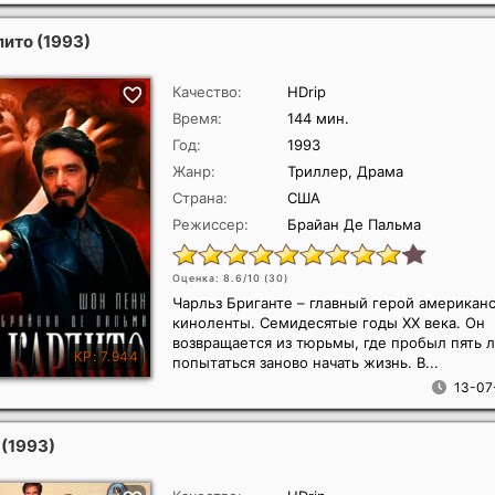
лито
(1993)
Качество:
HDrip
Время:
144 мин.
Год:
1993
Жанр:
Триллер, Драма
Страна:
США
Режиссер:
Брайан Де Пальма
Оценка: 8.6/10 (
30
)
Чарльз Бриганте – главный герой американ
киноленты. Семидесятые годы ХХ века. Он
возвращается из тюрьмы, где пробыл пять л
попытаться заново начать жизнь. В...
13-07
н
(1993)