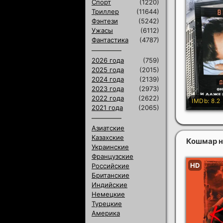
Спорт
(1220)
Триллер
(11644)
Фэнтези
(5242)
Ужасы
(6112)
Фантастика
(4787)
2026 года
(759)
2025 года
(2015)
2024 года
(2139)
2023 года
(2973)
2022 года
(2622)
2021 года
(2065)
Азиатские
Казахские
Кошмар н
Украинские
Французские
Российские
Британские
Индийские
Немецкие
Турецкие
Америка