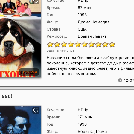
Качество:
HDrip
Время:
87 мин.
Год:
1993
Жанр:
Драма, Комедия
Страна:
США
Режиссер:
Брайан Левант
Оценка: 10/10 (
8
)
Название способно ввести в заблуждение, 
поколение, которое в детстве до дыр засм
известную кинокомедию знает, что в фильм
пойдет не о знаменитом...
12-07
(1996)
Качество:
HDrip
Время:
171 мин.
Год:
1996
Жанр:
Боевик, Драма