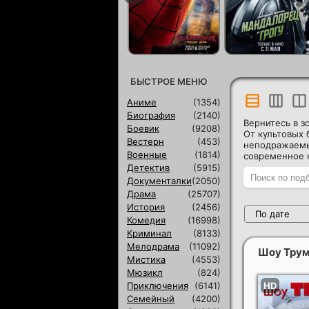
БЫСТРОЕ МЕНЮ
Аниме
(1354)
Биография
(2140)
Вернитесь в з
Боевик
(9208)
От культовых 
Вестерн
(453)
неподражаемы
Военные
(1814)
современное к
Детектив
(5915)
Документалки
(2050)
Драма
(25707)
История
(2456)
По дате
Комедия
(16998)
Криминал
(8133)
Мелодрама
(11092)
Шоу Тру
Мистика
(4553)
Мюзикл
(824)
Приключения
(6141)
Семейный
(4200)