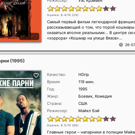
Режиссер:
Уэс Крэйвен
Оценка: 8.4/10 (
29
)
Самый первый фильм легендарной франшиз
рассказывающей о том, что порой кошмары
оказаться вполне реальными... В центре сю
«хоррора» «Кошмар на улице Вязов»...
26-07
арни
(1995)
Качество:
HDrip
Время:
119 мин.
Год:
1995
Жанр:
Боевик, Комедия
Страна:
США
Режиссер:
Майкл Бэй
Оценка: 8.5/10 (
86
)
Главные герои – напарники в полиции Майа