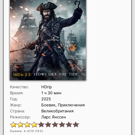
Качество:
HDrip
Время:
1 ч 30 мин
Год:
2025
Жанр:
Боевик, Приключения
Страна:
Великобритания
Режиссер:
Ларс Янссен
Оценка: 4.4/10 (
153
)