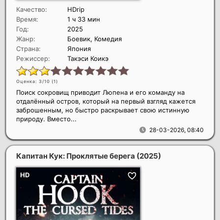
Качество:
HDrip
Время:
1 ч 33 мин
Год:
2025
Жанр:
Боевик, Комедия
Страна:
Япония
Режиссер:
Такэси Коикэ
Оценка: 3/10 (
1
)
Поиск сокровищ приводит Люпена и его команду на
отдалённый остров, который на первый взгляд кажется
заброшенным, но быстро раскрывает свою истинную
природу. Вместо...
28-03-2026, 08:40
Капитан Кук: Проклятые берега
(2025)