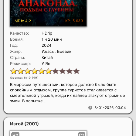
Качество:
HDrip
Время:
1 ч 20 мин
Год:
2024
Жанр:
Ужасы, Боевик
Страна:
Китай
Режиссер:
У Ян
Оценка: 6/10 (
49
)
В морском путешествии, которое должно было быть
спокойным отдыхом, группа туристов сталкивается с
смертельной угрозой, когда их лайнер атакуют огромные
змеи. В попытке...
3-01-2026, 03:04
Изгой
(2001)