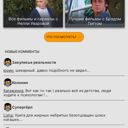
Все фильмы и сериалы с
Лучшие фильмы с Брэдом
Нелли Уваровой
Питтом
ЧТО ПОСМОТРЕТЬ?
НОВЫЕ КОММЕНТЫ
Закулисье реальности
юрик:
шикарный. давно подобного не видел...
Колония
Катажинка:
Вот как то так ) реально всё из детства, люди
ходите к психологам !...
Супергёрл
Lisha:
Хуита для жирных небритых безотцовщин шлюх
наташек...