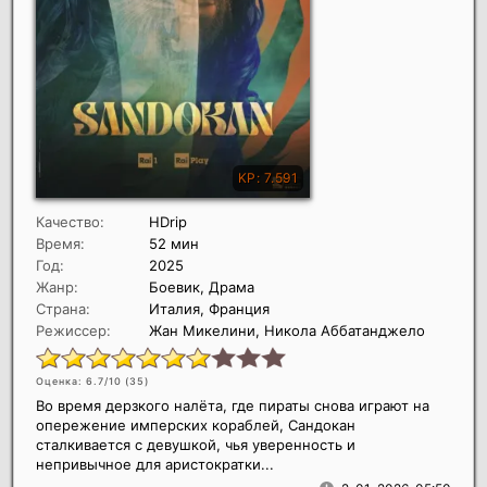
Качество:
HDrip
Время:
52 мин
Год:
2025
Жанр:
Боевик, Драма
Страна:
Италия, Франция
Режиссер:
Жан Микелини, Никола Аббатанджело
Оценка: 6.7/10 (
35
)
Во время дерзкого налёта, где пираты снова играют на
опережение имперских кораблей, Сандокан
сталкивается с девушкой, чья уверенность и
непривычное для аристократки...