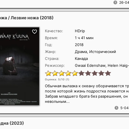
26-04
ожа / Лезвие ножа
(2018)
Качество:
HDrip
Время:
1 ч 41 мин
Год:
2018
Жанр:
Драма, Исторический
Страна:
Канада
Режиссер:
Gwaai Edenshaw, Helen Haig
Оценка: 5/10 (
1
)
Обычная вылазка к океану оборачивается т
после которой жизнь подростка ломается н
Забрав младшего брата без разрешения, он
невольным...
5-04
ездна
(2023)