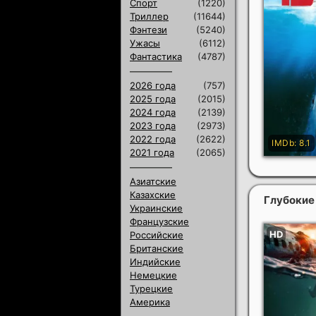
Спорт
(1220)
Триллер
(11644)
Фэнтези
(5240)
Ужасы
(6112)
Фантастика
(4787)
2026 года
(757)
2025 года
(2015)
2024 года
(2139)
2023 года
(2973)
2022 года
(2622)
2021 года
(2065)
Азиатские
Казахские
Глубокие
Украинские
Французские
Российские
Британские
Индийские
Немецкие
Турецкие
Америка