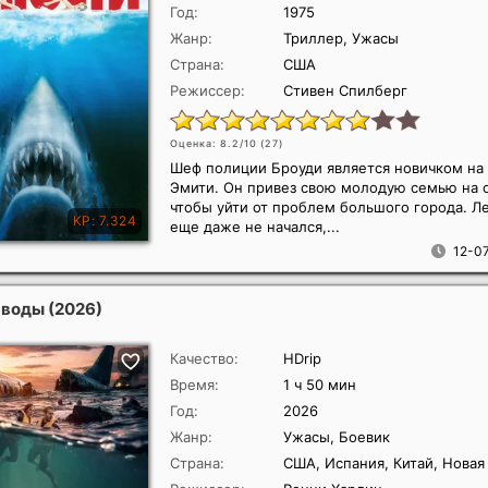
Год:
1975
Жанр:
Триллер, Ужасы
Страна:
США
Режиссер:
Стивен Спилберг
Оценка: 8.2/10 (
27
)
Шеф полиции Броуди является новичком на
Эмити. Он привез свою молодую семью на 
чтобы уйти от проблем большого города. Л
еще даже не начался,...
12-07
 воды
(2026)
Качество:
HDrip
Время:
1 ч 50 мин
Год:
2026
Жанр:
Ужасы, Боевик
Страна:
США, Испания, Китай, Новая