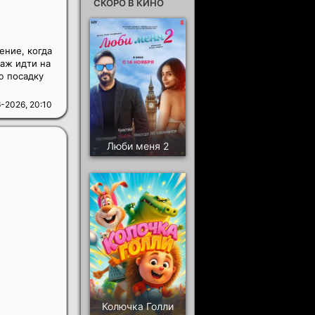
СКОРО В КИНО
ение, когда
паж идти на
ю посадку
-2026, 20:10
Люби меня 2
Колючка Голли