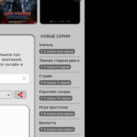
НОВЫЕ СЕРИИ
Учитель
1-2 сезон все серии
ильмов про
 экипажей,
Темная сторона ринга
те онлайн и
1-7 сезон 6 серия
Страйк
1-5 сезон 4 серия
Королева сахара
1-7 сезон 13 серия
Игра престолов
1-8 сезон все серии
Виолетта
1-3 сезон все серии