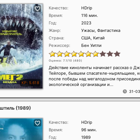
Качество:
HDrip
Время:
116 мин.
Год:
2023
Жанр:
Ужасы, Фантастика
Страна:
США, Китай
Режиссер:
Бен Уитли
Оценка: 7.1/10 (
480
)
Действие киноленты начинает рассказ о Д
Тейлоре, бывшем спасателе-ныряльщике, 
после победы над мегалодоном присоединя
экологической организации и...
31-03
 штиль
(1989)
Качество:
HDrip
Время:
96 мин.
Год:
1989