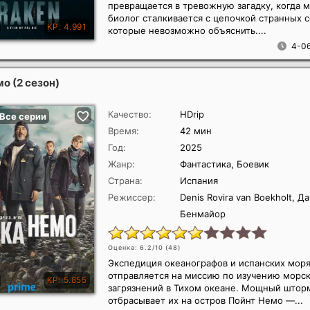
превращается в тревожную загадку, когда 
биолог сталкивается с цепочкой странных 
которые невозможно объяснить....
4-06
о (2 сезон)
Качество:
HDrip
Время:
42 мин
Год:
2025
Жанр:
Фантастика, Боевик
Страна:
Испания
Режиссер:
Denis Rovira van Boekholt, Д
Бенмайор
Оценка: 6.2/10 (
48
)
Экспедиция океанографов и испанских мор
отправляется на миссию по изучению морс
загрязнений в Тихом океане. Мощный штор
отбрасывает их на остров Пойнт Немо —...