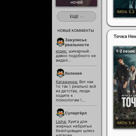
ночей
ЕЩЕ
НОВЫЕ КОММЕНТЫ
Точка Нем
Закулисье
реальности
юрик:
шикарный.
давно подобного не
видел...
Колония
Катажинка:
Вот как
то так ) реально всё
из детства, люди
ходите к
психологам !...
Супергёрл
Lisha:
Хуита для
жирных небритых
безотцовщин шлюх
наташек...