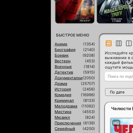
БЫСТРОЕ МЕНЮ
Аниме
(1354)
Биография
(2140)
Исследуйте к
Боевик
(9208)
выживание в 
Вестерн
(453)
каждый фильм 
Военные
(1814)
ощутите мощь
Детектив
(5915)
Документалки
(2050)
Драма
(25707)
История
(2456)
По дате
Комедия
(16996)
Криминал
(8133)
Мелодрама
(11092)
Челюсти
Мистика
(4553)
Мюзикл
(824)
Приключения
(6139)
Семейный
(4200)