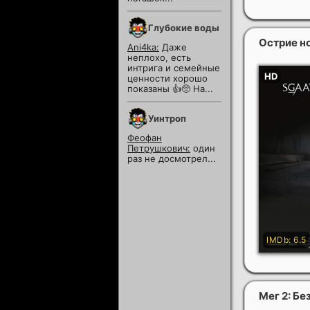
Глубокие воды
Острие н
Ani4ka:
Даже
неплохо, есть
интрига и семейные
ценности хорошо
показаны 👍🥺 На...
Уинтроп
Феофан
Петрушкович:
один
раз не досмотрел...
Мег 2: Б