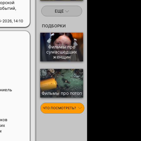
морской
событий,
ЕЩЕ
-2026, 14:10
ПОДБОРКИ
Фильмы про
сумасшедших
женщин
аниель
Фильмы про потоп
ЧТО ПОСМОТРЕТЬ?
яков
ких
м