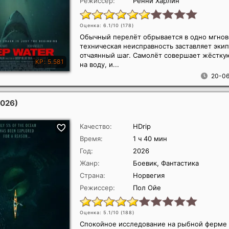
Режиссер:
Ренни Харлин
Оценка: 6.1/10 (
178
)
Обычный перелёт обрывается в одно мгнов
техническая неисправность заставляет эки
отчаянный шаг. Самолёт совершает жёстку
на воду, и...
20-06
2026)
Качество:
HDrip
Время:
1 ч 40 мин
Год:
2026
Жанр:
Боевик, Фантастика
Страна:
Норвегия
Режиссер:
Пол Ойе
Оценка: 5.1/10 (
188
)
Спокойное исследование на рыбной ферме