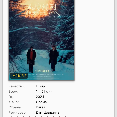
Качество:
HDrip
Время:
1 ч 51 мин
Год:
2024
Жанр:
Драма
Страна:
Китай
Режиссер:
Дун Цзыцзянь