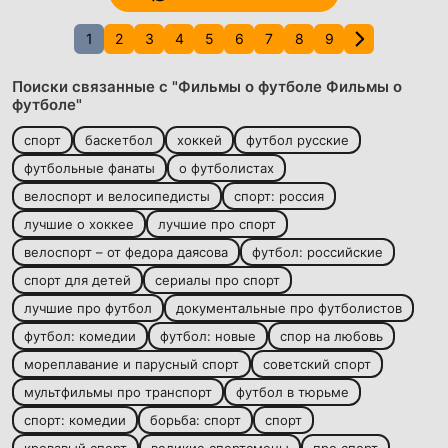
1
2
3
4
5
6
7
8
9
Поиски связанные с "Фильмы о футболе Фильмы о
футболе"
спорт
баскетбол
хоккей
футбол русские
футбольные фанаты
о футболистах
велоспорт и велосипедисты
спорт: россия
лучшие о хоккее
лучшие про спорт
велоспорт – от федора даясова
футбол: российские
спорт для детей
сериалы про спорт
лучшие про футбол
документальные про футболистов
футбол: комедии
футбол: новые
спор на любовь
мореплавание и парусный спорт
советский спорт
мультфильмы про транспорт
футбол в тюрьме
спорт: комедии
борьба: спорт
спорт