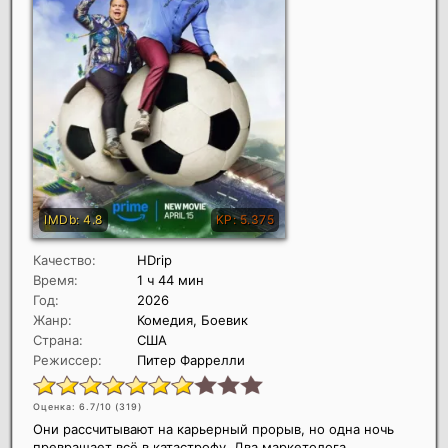
Качество:
HDrip
Время:
1 ч 44 мин
Год:
2026
Жанр:
Комедия, Боевик
Страна:
США
Режиссер:
Питер Фаррелли
Оценка: 6.7/10 (
319
)
Они рассчитывают на карьерный прорыв, но одна ночь
превращает всё в катастрофу. Два маркетолога