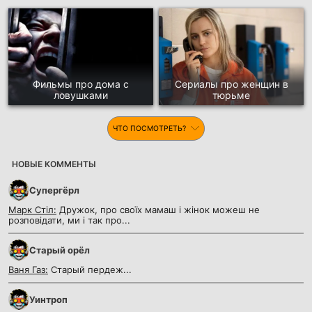
Фильмы про дома с
Сериалы про женщин в
ловушками
тюрьме
ЧТО ПОСМОТРЕТЬ?
НОВЫЕ КОММЕНТЫ
Супергёрл
Марк Стіл:
Дружок, про своїх мамаш і жінок можеш не
розповідати, ми і так про...
Старый орёл
Ваня Газ:
Старый пердеж...
Уинтроп