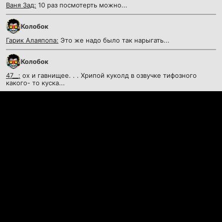
Ваня Зад:
10 раз посмотерть можно...
Колобок
Гарик Алаяпопа:
Это же надо было так нарыгать...
Колобок
47__:
ох и гавнищее. . . Хрипой куколд в озвучке тифозного
какого- то куска...
Контакты
©
KinoKrad.my
- фильмы на любой вкус