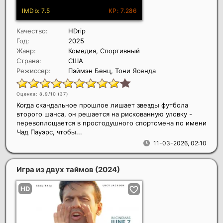
Качество:
HDrip
Год:
2025
Жанр:
Комедия, Спортивный
Страна:
США
Режиссер:
Пэймэн Бенц, Тони Ясенда
Оценка: 8.9/10 (
37
)
Когда скандальное прошлое лишает звезды футбола
второго шанса, он решается на рискованную уловку -
перевоплощается в простодушного спортсмена по имени
Чад Пауэрс, чтобы...
11-03-2026, 02:10
Игра из двух таймов
(2024)