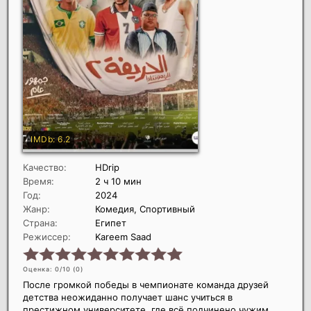
Качество:
HDrip
Время:
2 ч 10 мин
Год:
2024
Жанр:
Комедия, Спортивный
Страна:
Египет
Режиссер:
Kareem Saad
Оценка: 0/10 (
0
)
После громкой победы в чемпионате команда друзей
детства неожиданно получает шанс учиться в
престижном университете, где всё подчинено чужим